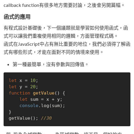
callback function有很多地方需要討論，之後會另開篇幅。
函式的應用
有程式設計基礎後，下一個議題就是學習如何使用函式，函
式可以讓我們重複使用相同的邏輯，方面管理程式碼。
函式在JavaScript中占有無比重要的地位，我們必須得了解函
式有哪些形式，才能在面對不同的情境來使用。
第一種最簡單，沒有參數與回傳值。
let
 x = 
10
let
 y = 
20
function
getValue
(
) 
{

let
 sum = x + y;

console
.log(sum);

}

getValue(); 
//30