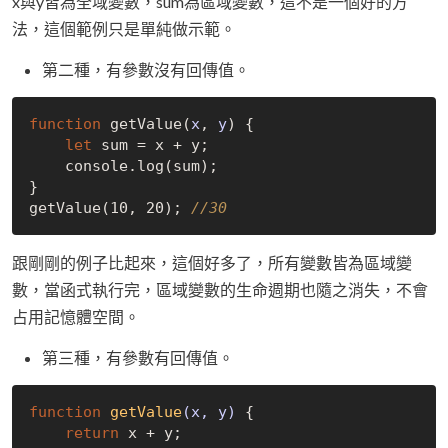
x與y皆為全域變數，sum為區域變數，這不是一個好的方
法，這個範例只是單純做示範。
第二種，有參數沒有回傳值。
function
 get
Value(
x
, 
y
)
 {

let
 sum = x + y;

    console.log(sum);

}

get
Value(10, 20)
; 
//30
跟剛剛的例子比起來，這個好多了，所有變數皆為區域變
數，當函式執行完，區域變數的生命週期也隨之消失，不會
占用記憶體空間。
第三種，有參數有回傳值。
function
getValue
(x, y)
 {
return
 x + y;
