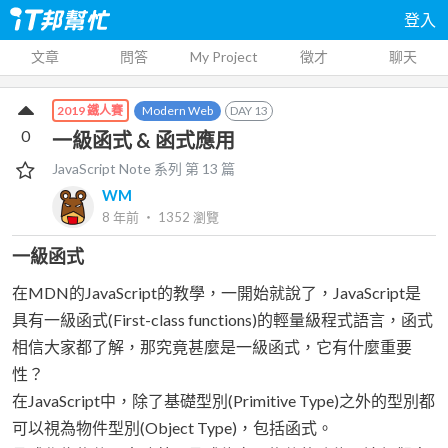
登入
文章
問答
My Project
徵才
聊天
Modern Web
DAY
13
2019 鐵人賽
0
一級函式 & 函式應用
JavaScript Note
系列 第
13
篇
WM
8 年前
‧
1352
瀏覽
一級函式
在MDN的JavaScript的教學，一開始就說了，JavaScript是
具有一級函式(First-class functions)的輕量級程式語言，函式
相信大家都了解，那究竟甚麼是一級函式，它有什麼重要
性？
在JavaScript中，除了基礎型別(Primitive Type)之外的型別都
可以視為物件型別(Object Type)，包括函式。