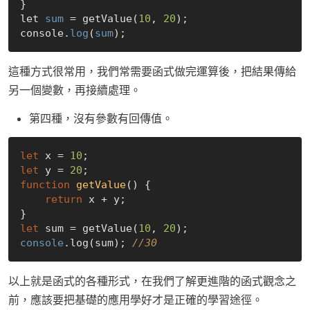
}

let 
sum
 = getValue(
10
, 
20
);

console.
log
(
sum
這種方式很常用，我們常需要函式做完運算後，把結果傳給
另一個變數，再接續處理。
第四種，沒有參數有回傳值。
let
 x = 
10
let
 y = 
20
function
getValue
(
) 
{

return
 x + y;

let
 sum = getValue(
10
, 
20
console
.log(sum); 
//30
以上就是函式的各種形式，在我們了解更進階的函式觀念之
前，應該要把基礎的應用學好才是正確的學習途徑。