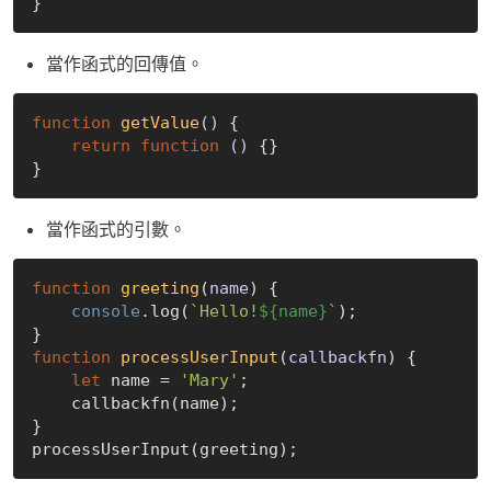
當作函式的回傳值。
function
getValue
()
{

return
function
()
{}

當作函式的引數。
function
greeting
(
name
) 
{

console
.log(
`Hello!
${name}
`
);

function
processUserInput
(
callbackfn
) 
{

let
 name = 
'Mary'
;

    callbackfn(name);

}
