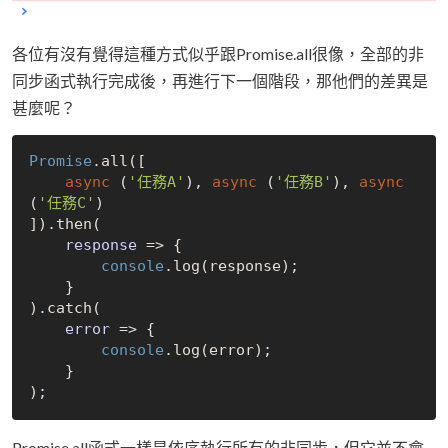
各位有沒有覺得這種方式似乎跟Promise.all很像，全部的非
同步函式執行完成後，再進行下一個階段，那他們的差異是
甚麼呢？
Promise
.all([

async
 (
'任務A'
), 
async
 (
'任務B'
), 
async
(
'任務C'
)

]).then(

response
 =>
 {

console
.log(response);

    }

).catch(

error
 =>
 {

console
.log(error);

    }

Promise.all函式一樣是依序執行所有的非同步，但它並不會