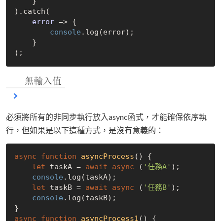
    }

).catch(

error
 =>
 {

console
.log(error);

    }

必須將所有的非同步執行放入async函式，才能確保依序執
行，但如果是以下這種方式，是沒有意義的：
async
function
asyncProcess
(
) 
{

let
 taskA = 
await
async
 (
'任務A'
);

console
.log(taskA);

let
 taskB = 
await
async
 (
'任務B'
);

console
.log(taskB);

async
function
asyncProcess1
(
) 
{
