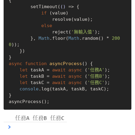
{

        setTimeout(
()
 =>
 {

if
 (value)

                resolve(value);

else
                reject(
'無輸入值'
);

        }, 
Math
.floor(
Math
.random() * 
200
0
));

    })

async
function
asyncProcess
(
) 
{

let
 taskA = 
await
async
 (
'任務A'
);

let
 taskB = 
await
async
 (
'任務B'
);

let
 taskC = 
await
async
 (
'任務C'
);

console
.log(taskA, taskB, taskC);

}
