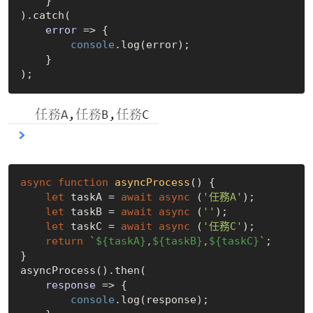
    }

).catch(

error
 =>
 {

console
.log(error);

    }

async
function
asyncProcess
(
) 
{

let
 taskA = 
await
async
 (
'任務A'
);

let
 taskB = 
await
async
 (
''
);

let
 taskC = 
await
async
 (
'任務C'
);

return
`
${taskA}
,
${taskB}
,
${taskC}
`
;

}

asyncProcess().then(

response
 =>
 {

console
.log(response);
