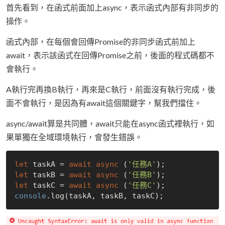
首先看到，在函式前面加上async，表示函式內部有非同步的
操作。
函式內部，在每個會回傳Promise的非同步函式前加上
await，表示該函式在回傳Promise之前，後面的程式碼都不
會執行。
A執行完再換B執行，再來是C執行，前面沒有執行完成，後
面不會執行，是因為有await這個關鍵字，幫我們擋住。
async/await算是共同體，await只能在async函式裡執行，如
果單獨在全域環境執行，會發生錯誤。
let
 taskA = 
await
async
 (
'任務A'
let
 taskB = 
await
async
 (
'任務B'
let
 taskC = 
await
async
 (
'任務C'
console