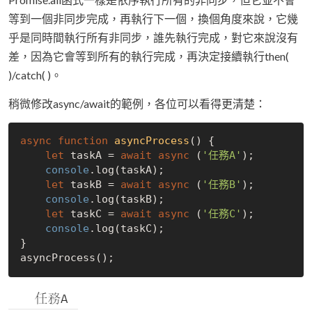
等到一個非同步完成，再執行下一個，換個角度來說，它幾
乎是同時間執行所有非同步，誰先執行完成，對它來說沒有
差，因為它會等到所有的執行完成，再決定接續執行then(
)/catch( )。
稍微修改async/await的範例，各位可以看得更清楚：
async
function
asyncProcess
(
) 
{

let
 taskA = 
await
async
 (
'任務A'
);

console
.log(taskA);

let
 taskB = 
await
async
 (
'任務B'
);

console
.log(taskB);

let
 taskC = 
await
async
 (
'任務C'
);

console
.log(taskC);

}
