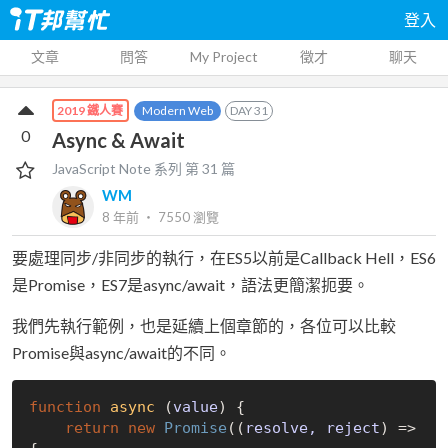
登入
文章
問答
My Project
徵才
聊天
Modern Web
DAY
31
2019 鐵人賽
0
Async & Await
JavaScript Note
系列 第
31
篇
WM
8 年前
‧
7550
瀏覽
要處理同步/非同步的執行，在ES5以前是Callback Hell，ES6
是Promise，ES7是async/await，語法更簡潔扼要。
我們先執行範例，也是延續上個章節的，各位可以比較
Promise與async/await的不同。
function
async
 (
value
) 
{

return
new
Promise
(
(
resolve, reject
) =>