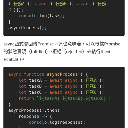
(
'任務A'
), 
async
 (
'任務B'
), 
async
 (
'任務
C'
)]);

console
.log(task);

}

async函式會回傳Promise，這也意味著，可以根據Promise
的狀態實現（fulfilled）/拒絕（rejected）來執行then(
)/catch( )。
async
function
asyncProcess
(
) 
{

let
 taskA = 
await
async
 (
'任務A'
);

let
 taskB = 
await
async
 (
'任務B'
);

let
 taskC = 
await
async
 (
'任務C'
);

return
`
${taskA}
,
${taskB}
,
${taskC}
`
;

}

asyncProcess().then(

response
 =>
 {

console
.log(response);
