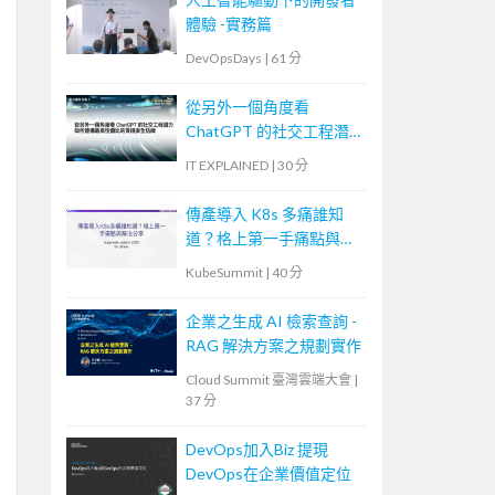
體驗 -實務篇
DevOpsDays
|
61 分
從另外一個角度看
ChatGPT 的社交工程潛
力—如何建構最高性價比
IT EXPLAINED
|
30 分
的資訊安全防線
傳產導入 K8s 多痛誰知
道？格上第一手痛點與解
法分享
KubeSummit
|
40 分
企業之生成 AI 檢索查詢 -
RAG 解決方案之規劃實作
Cloud Summit 臺灣雲端大會
|
37 分
DevOps加入Biz 提現
DevOps在企業價值定位