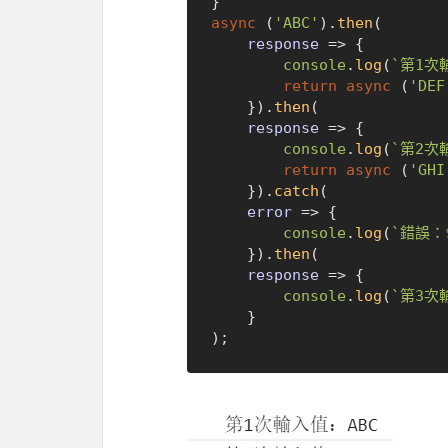
async
 (
'ABC'
).
then
(

response
 =>
 {

console
.
log
(
`第1次
return
async
 (
'DEF
    }).
then
(

response
 =>
 {

console
.
log
(
`第2次
return
async
 (
'GHI
    }).
catch
(

error
 =>
 {

console
.
log
(
`錯誤：
    }).
then
(

response
 =>
 {

console
.
log
(
`第3次
    }
