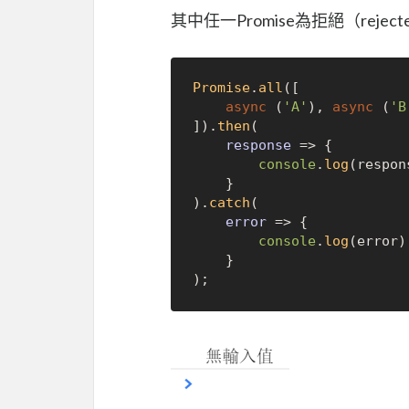
其中任一Promise為拒絕（reject
Promise
.
all
([

async
 (
'A'
), 
async
 (
'B
]).
then
(

response
 =>
 {

console
.
log
(respons
    }

).
catch
(

error
 =>
 {

console
.
log
(error);
    }
