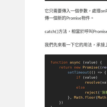
它只需要傳入一個參數，處理onRe
傳一個新的Promise物件。
catch( )方法，相當於呼叫Promise.pr
我們先來看一下它的用法，承接
function
async
 (value) {

return
new
Promise
(
(
re
setTimeout
(
() =>
 {

if
 (value)

resolve
(va
else
reject
(
'無
        }, 
Math
.
floor
(
Math
    })
