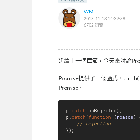
WM
2018-11-13 14:39:38
6702 瀏覽
延續上一個章節，今天來討論Promi
Promise提供了一個函式，catc
Promise。
p.
catch
(onRejected);

p.
catch
(
function
 (
reason
) 
// rejection