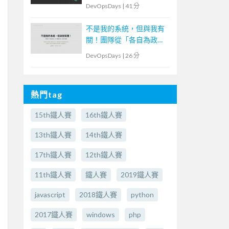
DevOpsDays
|
41 分
不是我的系統，但與我有
關！團隊從「各自為政」
到「群體決策」的協作實
DevOpsDays
|
26 分
踐
熱門tag
15th鐵人賽
16th鐵人賽
13th鐵人賽
14th鐵人賽
17th鐵人賽
12th鐵人賽
11th鐵人賽
鐵人賽
2019鐵人賽
javascript
2018鐵人賽
python
2017鐵人賽
windows
php