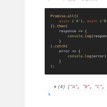
Promise
.
all
([

async
 (
'A'
), 
async
 (
'B
]).
then
(

response
 =>
 {

console
.
log
(respons
    }

).
catch
(

error
 =>
 {

console
.
log
(error);
    }
