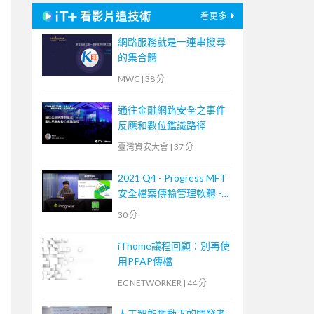
看影片追技術
看更多
網路服務就是一連串搜尋
的集合體
MWC
|
38 分
通往金融網路安全之事件
反應和數位鑑識路徑
臺灣資安大會
|
37 分
2021 Q4 - Progress MFT
安全檔案傳輸管理軟體 -
MOVEit Transfer 培訓課
30 分
程
iThome議程回顧：別再使
用PPAP傳檔
EC NETWORKER
|
44 分
人工智能驅動下的開發者