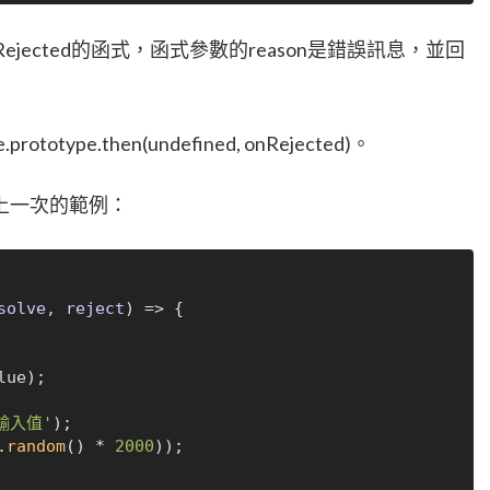
jected的函式，函式參數的reason是錯誤訊息，並回
ototype.then(undefined, onRejected)。
上一次的範例：
solve, reject
) =>
 {

lue);

輸入值'
);

.
random
() * 
2000
));
