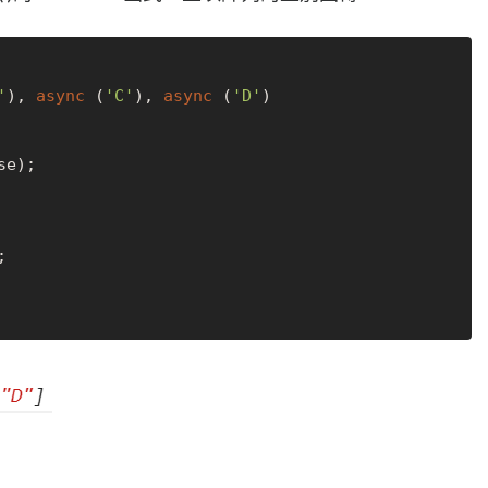
'
), 
async
 (
'C'
), 
async
 (
'D'
)

e);


