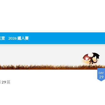
天室
2026 鐵人賽
DAY
29
第
29
篇