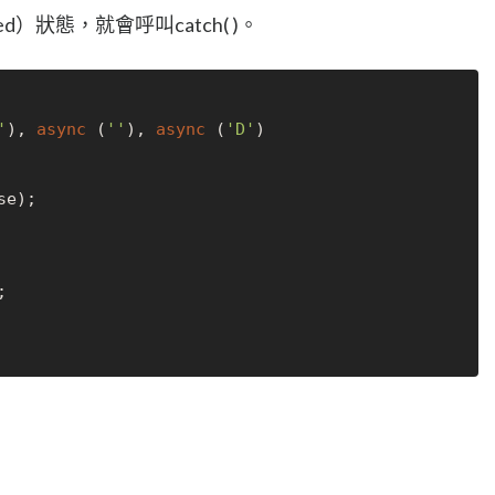
ed）狀態，就會呼叫catch( )。
'
), 
async
 (
''
), 
async
 (
'D'
)

e);


