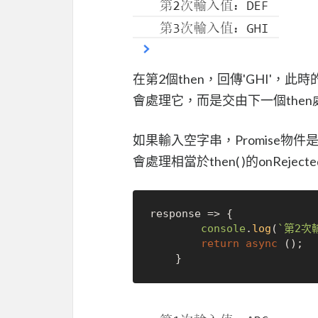
在第2個then，回傳'GHI'，此時的P
會處理它，而是交由下一個then
如果輸入空字串，Promise物件是拒絕（
會處理相當於then( )的onRej
response => {

console
.
log
(
`第2次
return
async
 ();
