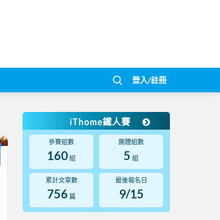
登入/註冊
iThome鐵人賽
參賽組數
團體組數
160
5
組
組
累計文章數
最後報名日
756
9/15
篇