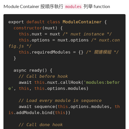
Module Container 按順序執行
列舉 function
modules
export 
default
class
ModuleContainer
{

constructor
(nuxt) {

this
.nuxt = nuxt 
/* nuxt instance */
this
.options = nuxt.options 
/* nuxt.con
fig.js */
this
.requiredModules = {} 
/* 關連模組 */
  }

  async ready() {

// Call before hook
    await 
this
.nuxt.callHook(
'modules:befor
e'
, 
this
, 
this
.options.modules)

// Load every module in sequence
    await sequence(
this
.options.modules, 
th
is
.addModule.bind(
this
))

// Call done hook