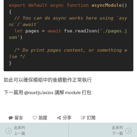
export
default
async
function
asyncModule
(
) 
{

// You can do async works here using `asy
nc`/`await`
let
 pages = 
await
 fse.readJson(
'./pages.j
son'
)

/* Do print pages content, or something e
lse */
如此可以確保模組中的後續動作正常執行
下一篇用 @nuxtjs/axios 講解 module 打包
留言
追蹤
分享
訂閱
此系列
此系列
上一篇
下一篇