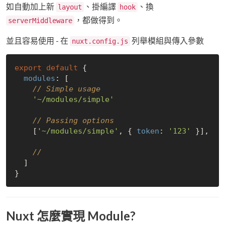
如自動加上新
、掛編譯
、換
layout
hook
，都做得到。
serverMiddleware
並且容易使用 - 在
列舉模組與傳入參數
nuxt.config.js
export
default
 {

modules
: [

// Simple usage
'~/modules/simple'
// Passing options
    [
'~/modules/simple'
, { 
token
: 
'123'
 }],

// 
  ]

Nuxt 怎麼實現 Module?