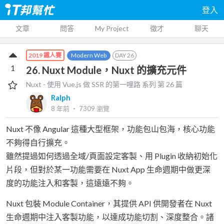
登入
文章
問答
My Project
徵才
聊天
Modern Web
DAY
26
2019 鐵人賽
1
26. Nuxt Module，Nuxt 的擴充元件
Nuxt - 使用 Vue.js 做 SSR 的第一哩路
系列 第
26
篇
Ralph
8 年前
‧
7309
瀏覽
Nuxt 不像 Angular 這種大型框架，功能包山包海，核心功能
不夠得自行擴充。
雖然提過如何透過全域/頁面設定客製、用 Plugin 收納初始化
片段，但對於某一功能需要在 Nuxt App 生命週期中做更深
度的功能注入和客製，這遠遠不夠。
Nuxt 包裝 Module Container，其提供 API 供開發者在 Nuxt
生命週期中注入客製功能，以達成功能切割、深度整合。諸