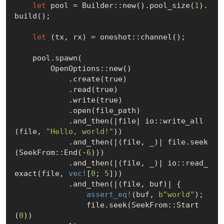
let
 pool = Builder::new().pool_size(
1
).
build();

let
 (tx, rx) = oneshot::channel();

    pool.spawn(

        OpenOptions::new()

            .create(
true
)

            .read(
true
)

            .write(
true
)

            .open(file_path)

            .and_then(|file| io::write_all
(file, 
"Hello, world!"
))

            .and_then(|(file, _)| file.seek
(SeekFrom::End(-
6
)))

            .and_then(|(file, _)| io::read_
exact(file, 
vec!
[
0
; 
5
]))

            .and_then(|(file, buf)| {

assert_eq!
(buf, 
b"world"
);

                file.seek(SeekFrom::Start
(
0
))
