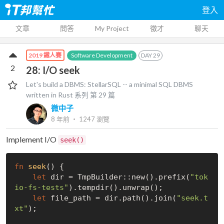
登入
文章
問答
My Project
徵才
聊天
Software Development
DAY
29
2019 鐵人賽
2
28: I/O seek
Let's build a DBMS: StellarSQL -- a minimal SQL DBMS
written in Rust
系列 第
29
篇
微中子
8 年前
‧
1247
瀏覽
Implement I/O
seek()
fn
seek
() {

let
 dir = TmpBuilder::new().prefix(
"tok
io-fs-tests"
).tempdir().unwrap();

let
 file_path = dir.path().join(
"seek.t
xt"
);
