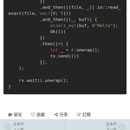
            })

            .and_then(|(file, _)| io::read_
exact(file, 
vec!
[
0
; 
5
]))

            .and_then(|(_, buf)| {

assert_eq!
(buf, 
b"Hello"
);

Ok
(())

            })

            .then(|r| {

let
 _ = r.unwrap();

                tx.send(())

            }),

    );

    rx.wait().unwrap();

留言
追蹤
分享
訂閱
此系列
此系列
上一篇
下一篇