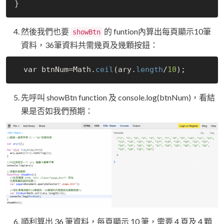
然後我們也要
的 funtion內算出每頁顯示10筆
showBtn
資料，36筆資料共需幾頁及幾顆按鈕：
  var btnNum=Math.
ceil
(ary.
length
/
10
先呼叫 showBtn function 及 console.log(btnNum)，看結
果是否如我們預期：
順利算出 36 筆資料，每頁顯示 10 筆，需要 4 頁及 4 顆