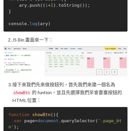
    ary.push((
i
+
1
).toString());

}

console.
log
JS Bin 畫面來一下：
接下來我們先來做按鈕列，首先我們來建一個名為
的 funtion，並且先選擇我們呆會要塞按鈕的
showBtn
HTML 位置：
function
showBtn
(
)
{

var
 page=
document
.querySelector(
'.page_bt
n'
);  
