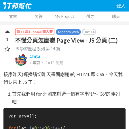
登入
文章
問答
My Project
徵才
聊天
Modern Web
DAY
14
第 11 屆 iThome 鐵人賽
1
不懂分頁怎麼賺 Page View - JS 分頁 (二)
JS 學習歷程
系列 第
14
篇
Chita
7 年前
‧
4614
瀏覽
接序昨天(導播請切昨天畫面謝謝)的 HTML 跟 CSS，今天我
們要來上 JS 了：
首先我們用 for 迴圈來創造一個有字串'1'～'36'的陣列
吧：
var ary=[];

for
(let 
i
=
0
;
i
<
36
;
i
++){
