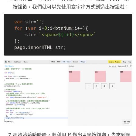
按鈕後，我們就可以先使用塞字串方式創造出按鈕啦：
var
 str=
''
;

for
 (
var
 i=
0
;i<btnNum;i++){

      str+=
`<span>
${i+
1
}
</span>`
  };

嗯哈哈哈哈哈哈，順利用 JS 做出 4 顆按鈕啦，先來剝顆