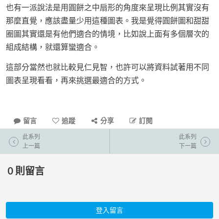
也有一派說法是用圓餅之中扇形的角度來呈現比例其實沒有
那麼直覺，應該盡量少用這種圖表。我是覺得圓餅圖和甜甜
圈圖其實還是有他們適合的情境，比如說上面有多個層次的
組成結構，就還算蠻適合。
這部分當然也就比較見仁見智，也許可以將資料試著用不同
圖表呈現看看，再來挑選最適合的方式。
留言
追蹤
分享
訂閱
此系列
此系列
上一篇
下一篇
0
則留言
登入留言