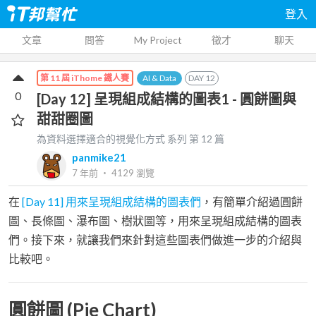
登入
文章
問答
My Project
徵才
聊天
AI & Data
DAY
12
第 11 屆 iThome 鐵人賽
0
[Day 12] 呈現組成結構的圖表1 - 圓餅圖與
甜甜圈圖
為資料選擇適合的視覺化方式
系列 第
12
篇
panmike21
7 年前
‧
4129
瀏覽
在
[Day 11] 用來呈現組成結構的圖表們
，有簡單介紹過圓餅
圖、長條圖、瀑布圖、樹狀圖等，用來呈現組成結構的圖表
們。接下來，就讓我們來針對這些圖表們做進一步的介紹與
比較吧。
圓餅圖 (Pie Chart)