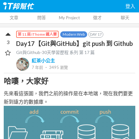
登入
文章
問答
My Project
徵才
聊天
Modern Web
DAY
17
第 11 屆 iThome 鐵人賽
3
Day17【Git與GitHub】git push 到 Github
Git與Github-30天學習歷程
系列 第
17
篇
紅茶小公主
7 年前
‧
3495
瀏覽
哈嘍，大家好
先來看這張圖，我們之前的操作是在本地端，現在我們要更
新到遠方的數據庫。