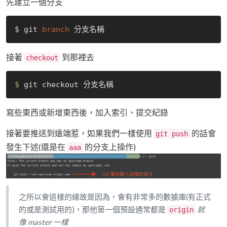
先建立一個分支
$ git 
branch 
接著
到那裡去
checkout
$ 
寫些東西或新增東西後，加入索引、提交紀錄
接著要推送到遠端惹，如果我們一樣使用
的話會
git push
發生下述(還是在
的分支上操作)
aaa
之所以會這樣的緣故是因為，會有非常多的數據庫(有正式
的或是測試用的)，那他第一個預設通常都是
就
origin
像 master 一樣