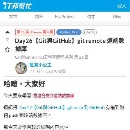
登入
文章
問答
My Project
徵才
聊天
Modern Web
DAY
26
第 11 屆 iThome 鐵人賽
2
Day26【Git與GitHub】git remote 遠端數
據庫
Git與Github-30天學習歷程
系列 第
26
篇
紅茶小公主
7 年前
‧
12870
瀏覽
哈嘍，大家好
今天要來學習
推送分支到遠端數據庫
還記得
Day17【Git與GitHub】git push 到 GitHub
有講到如
何 push 到遠端數據庫。
那今天要學習較詳細呢內容兒～