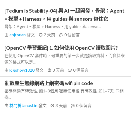
[Tedium Is Stability-04] 與 AI 一起開發，骨架：Agent
= 模型 + Harness，用 guides 與 sensors 包住它
骨架：Agent = 模型 + Harness，用 guides 與 senso...
由
enjtorian
發文
2 天前
0
個留言
[OpenCV 學習筆記] 1. 如何使用 OpenCV 讀取圖片?
在使用 OpenCV 套件時，最重要的第一步就是讀取資料，而資料來
源的格式可以是...
由
logohow1020
發文
3 天前
0
個留言
亂數產生無線網路上網密碼 wifi pin code
密碼開通有時效性, 如1~3個月 密碼使用後,有時效性, 如1~7天. 同組
密...
由
林門神JanusLin
發文
3 天前
0
個留言