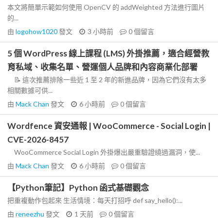
本文將簡單示範如何使用 OpenCV 的 addWeighted 方法進行圖片
的...
由
logohow1020
發文
3 小時前
0
個留言
5 個 WordPress 線上課程 (LMS) 外掛推薦，適合經營教
育私域、收集名單、營運個人品牌和內容商業化部署
📝 這次推薦排除一些近 1 至 2 年的新進品牌，因為它們沒有太多
相關數據可供...
由
Mack Chan
發文
6 小時前
0
個留言
Wordfence 資安通報 | WooCommerce - Social Login |
CVE-2026-8457
WooCommerce Social Login 外掛爆出嚴重驗證繞過漏洞，使...
由
Mack Chan
發文
6 小時前
0
個留言
【Python筆記】Python 函式基礎觀念
把重複動作包起來 生活情境：每天打招呼 def say_hello():...
由
reneezhu
發文
1 天前
0
個留言