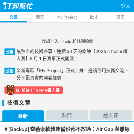
登入
文章
問答
My Project
徵才
聊天
按讚加入 iThelp 粉絲團追蹤
最熱血的技術盛事，連續 30 天的修煉【2026 iThome 鐵
公告
人賽】8 月 1 日賽事正式開啟！
全新專區「My Project」正式上線！邀請你用技術交流，
公告
分享最真實的開發經驗
前往 iThome鐵人賽
技術文章
熱門
鐵人賽
最新
# [Backup] 當勒索軟體連備份都不放過：Air Gap 與離線