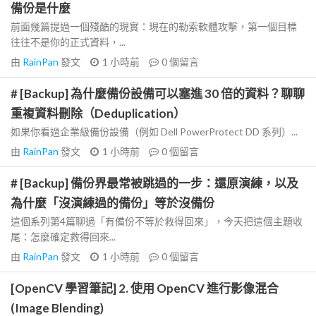
備份是什麼
前面幾篇提過一個殘酷的現實：現在的勒索軟體攻擊，第一個目標
往往不是你的正式資料，...
由
RainPan
發文
1 小時前
0
個留言
# [Backup] 為什麼備份設備可以塞進 30 倍的資料？聊聊
重複資料刪除（Deduplication）
如果你看過企業級備份設備（例如 Dell PowerProtect DD 系列）...
由
RainPan
發文
1 小時前
0
個留言
# [Backup] 備份界最常被跳過的一步：還原演練，以及
為什麼「沒演練過的備份」等於沒備份
這個系列第4篇聊過「有備份不等於救得回來」，今天把這個主題收
尾：怎麼確定救得回來...
由
RainPan
發文
1 小時前
0
個留言
[OpenCV 學習筆記] 2. 使用 OpenCV 進行影像混合
(Image Blending)