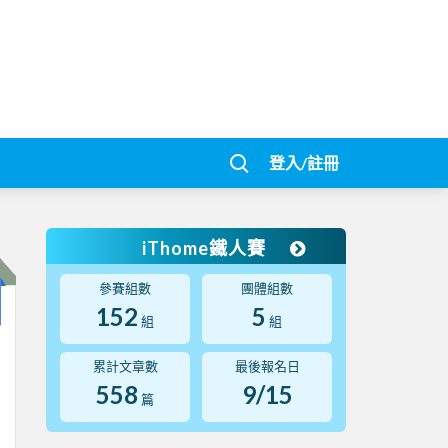
登入/註冊
iThome鐵人賽
參賽組數
團體組數
152
5
組
組
累計文章數
最後報名日
558
9/15
篇