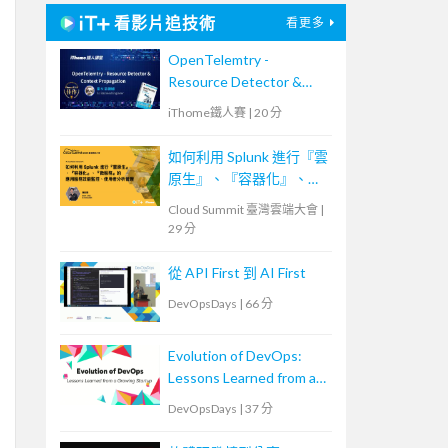
看影片追技術
看更多
OpenTelemtry -
Resource Detector &
Context Propagation
iThome鐵人賽
|
20 分
如何利用 Splunk 進行『雲
原生』、『容器化』、
『微服務』的應用服務效
Cloud Summit 臺灣雲端大會
|
能監控、使用者分析管理
29 分
從 API First 到 AI First
DevOpsDays
|
66 分
Evolution of DevOps:
Lessons Learned from a
Growing Startup
DevOpsDays
|
37 分