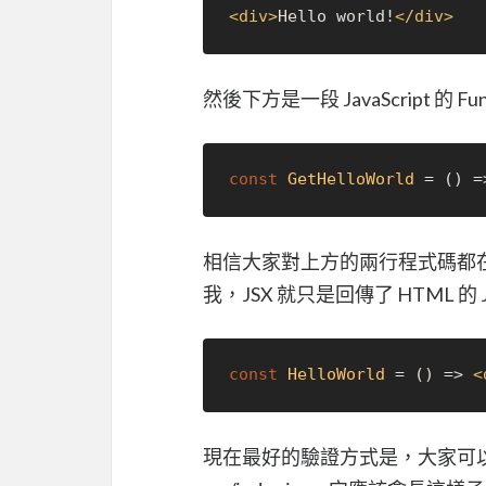
<
div
>
Hello world!
</
div
>
然後下方是一段 JavaScript 的 Fu
const
GetHelloWorld
 = (
) =
相信大家對上方的兩行程式碼都
我，JSX 就只是回傳了 HTML 的 Ja
const
HelloWorld
 = (
) => 
<
現在最好的驗證方式是，大家可