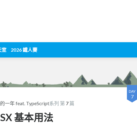
天室
2026 鐵人賽
DAY
7
年 feat. TypeScript
系列 第
7
篇
 JSX 基本用法