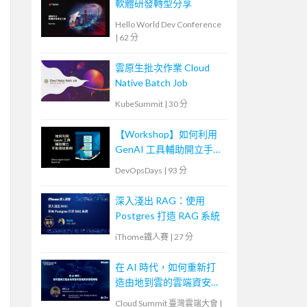
軟體研發轉型分享
Hello World Dev Conference
|
62 分
雲原生批次作業 Cloud
Native Batch Job
KubeSummit
|
30 分
【Workshop】如何利用
GenAI 工具輔助開立手動
測試個案
DevOpsDays
|
93 分
深入淺出 RAG：使用
Postgres 打造 RAG 系統
iThome鐵人賽
|
27 分
在 AI 時代，如何重新打
造由地到雲的雲端資安管
理策略
Cloud Summit 臺灣雲端大會
|