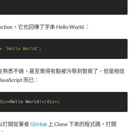
nction，它也回傳了字串 Hello World ：
> 
'Hello World'
在熟悉不過，甚至覺得有點被污辱到智商了，但是相信
vaScript 而已：
div
>
Hello World!
</
div
>
以打開從筆者
GitHub
上 Clone 下來的程式碼，打開