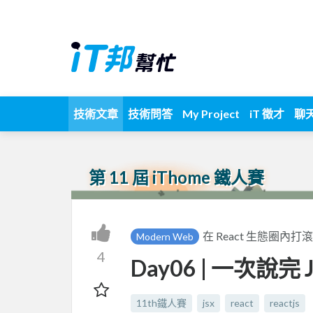
技術文章
技術問答
My Project
iT 徵才
聊
第 11 屆 iThome 鐵人賽
在 React 生態圈內打滾的一
Modern Web
4
Day06 | 一次說完
11th鐵人賽
jsx
react
reactjs