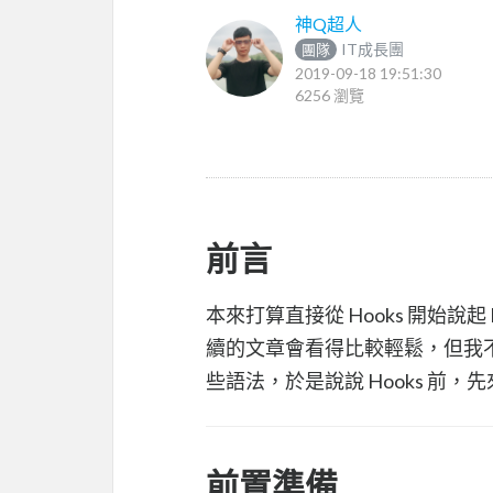
神Q超人
IT成長團
團隊
2019-09-18 19:51:30
6256 瀏覽
前言
本來打算直接從 Hooks 開始說
續的文章會看得比較輕鬆，但我不
些語法，於是說說 Hooks 前，先來
前置準備