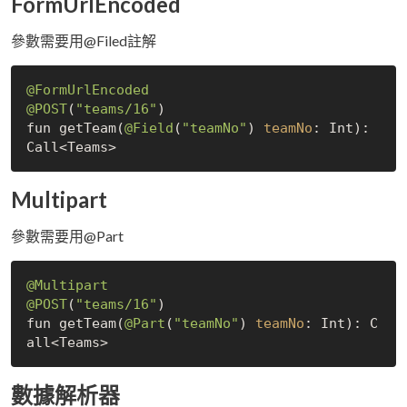
FormUrlEncoded
參數需要用@Filed註解
@FormUrlEncoded
@POST
(
"teams/16"
)

fun getTeam(
@Field
(
"teamNo"
) 
teamNo
: Int): 
Multipart
參數需要用@Part
@Multipart
@POST
(
"teams/16"
)

fun getTeam(
@Part
(
"teamNo"
) 
teamNo
: Int): C
數據解析器