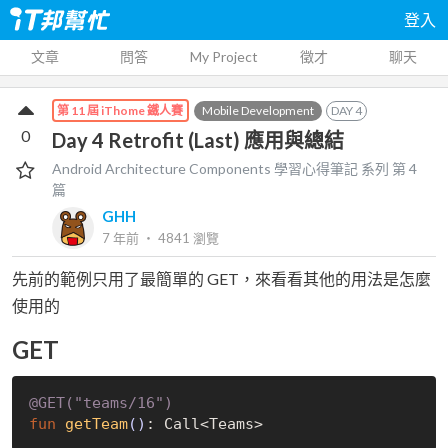
登入
文章
問答
My Project
徵才
聊天
Mobile Development
DAY
4
第 11 屆 iThome 鐵人賽
0
Day 4 Retrofit (Last) 應用與總結
Android Architecture Components 學習心得筆記
系列 第
4
篇
GHH
7 年前
‧
4841
瀏覽
先前的範例只用了最簡單的 GET，來看看其他的用法是怎麼
使用的
GET
@GET(
"teams/16"
)
fun
getTeam
()