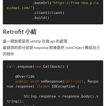
            .base
Url(
"https://free-nba.p.ra
pidapi.com/"
)
            .client(client)

            .build
()
Retrofit 小結
最一開始都是用 okhttp 在做 api 的處理
最麻煩的部分就是 response 那邊要把 JsonObject 轉成自己
的物件
call
.enqueue(
new
 Callback() {

    @Override

public
void
 onResponse(
Call
call
, Respo
nse response) 
throws
 IOException {

        String response = response.body().s
tring();
