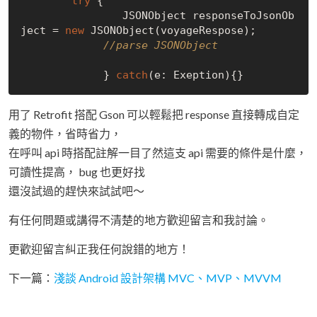
try
 {

                JSONObject responseToJsonOb
ject = 
new
 JSONObject(voyageRespose);

//parse JSONObject
             } 
catch
用了 Retrofit 搭配 Gson 可以輕鬆把 response 直接轉成自定
義的物件，省時省力，
在呼叫 api 時搭配註解一目了然這支 api 需要的條件是什麼，
可讀性提高， bug 也更好找
還沒試過的趕快來試試吧～
有任何問題或講得不清楚的地方歡迎留言和我討論。
更歡迎留言糾正我任何說錯的地方！
下一篇：
淺談 Android 設計架構 MVC、MVP、MVVM