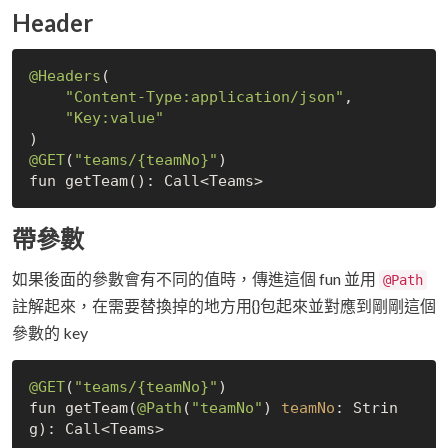
Header
@Headers
(

"Content-Type:application/json"
,

"Key:value"
@GET
(
"teams/{teamNo}"
)

帶參數
如果後面的參數會有不同的值時，傳進這個 fun 並用
@Path
註解起來，在需要替換掉的地方用{}包起來並對應到剛剛這個
參數的 key
@GET
(
"teams/{teamNo}"
)

fun getTeam(
@Path
(
"teamNo"
) 
teamNo
: Strin