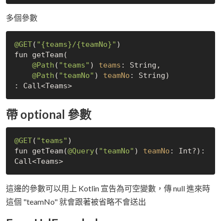
多個參數
@GET
(
"{teams}/{teamNo}"
)

fun getTeam(

@Path
(
"teams"
) 
teams
: String,

@Path
(
"teamNo"
) 
teamNo
: String)

帶 optional 參數
@GET
(
"teams"
)

fun getTeam(
@Query
(
"teamNo"
) 
teamNo
: Int?): 
這邊的參數可以用上 Kotlin 宣告為可空變數，傳 null 進來時
這個 "teamNo" 就會跟著被省略不會送出