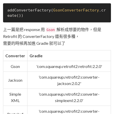
addConverterFactory(
GsonConverterFactory
.cr
上一篇是把 response 用
解析成想要的物件，但是
Gson
Retrofit 的 ConverterFactory 還有很多種，
需要的時候再加進 Gradle 就可以了
Converter
Gradle
Gson
'com.squareup.retrofit2:retrofit:2.2.0'
'com.squareup.retrofit2:converter-
Jackson
jackson:2.0.2'
Simple
'com.squareup.retrofit2:converter-
XML
simplexml:2.2.0'
'com.squareup.retrofit2:converter-