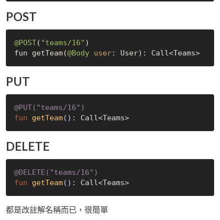
POST
@POST
(
"teams/16"
)

fun getTeam(
@Body
user
PUT
@PUT(
"teams/16"
)
fun
getTeam
()
DELETE
@DELETE(
"teams/16"
)
fun
getTeam
()
都是改註解名稱而已，很簡單