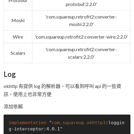
Protobuf
protobuf:2.2.0'
'com.squareup.retrofit2:converter-
Moshi
moshi:2.2.0'
Wire
'com.squareup.retrofit2:converter-wire:2.2.0'
'com.squareup.retrofit2:converter-
Scalars
scalars:2.2.0'
Log
okhttp 有提供 log 的解析器，可以看到呼叫 api 的一些資
訊，使用上也非常方便
添加依賴
implementation
 "
com
.squareup
.okhttp3
:loggin
g-interceptor
:4.0.1"