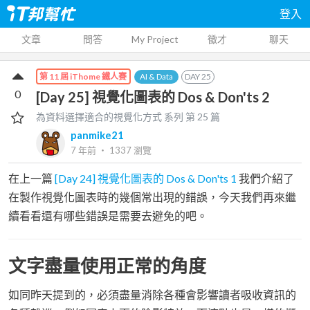
登入
文章
問答
My Project
徵才
聊天
AI & Data
DAY
25
第 11 屆 iThome 鐵人賽
0
[Day 25] 視覺化圖表的 Dos & Don'ts 2
為資料選擇適合的視覺化方式
系列 第
25
篇
panmike21
7 年前
‧
1337
瀏覽
在上一篇
[Day 24] 視覺化圖表的 Dos & Don'ts 1
我們介紹了
在製作視覺化圖表時的幾個常出現的錯誤，今天我們再來繼
續看看還有哪些錯誤是需要去避免的吧。
文字盡量使用正常的角度
如同昨天提到的，必須盡量消除各種會影響讀者吸收資訊的