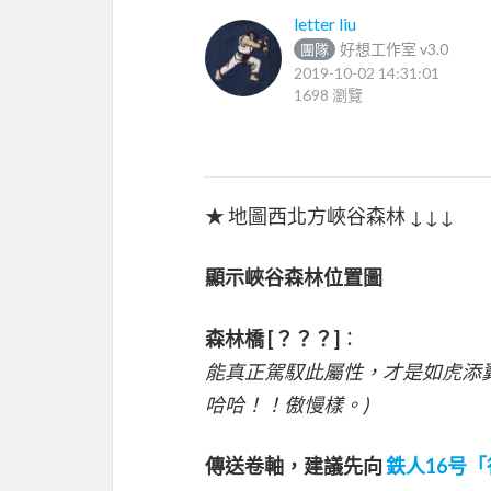
letter liu
好想工作室 v3.0
團隊
2019-10-02 14:31:01
1698 瀏覽
★ 地圖西北方峽谷森林 ↓↓↓
顯示峽谷森林位置圖
森林橋 [？？？]
：
能真正駕馭此屬性，才是如虎添翼
哈哈！！傲慢樣。)
傳送卷軸，建議先向
鉄人16号