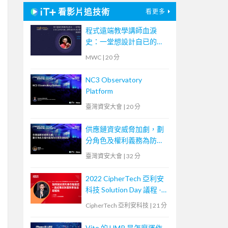
看影片追技術
看更多
程式遠端教學講師血淚
史：一堂想設計自已的程
式線上課程者的先修必要
MWC
|
20 分
通識課
NC3 Observatory
Platform
臺灣資安大會
|
20 分
供應鏈資安威脅加劇，劃
分角色及權利義務為防禦
致勝關鍵
臺灣資安大會
|
32 分
2022 CipherTech 亞利安
科技 Solution Day 議程 -
如何做好資料庫存取安
CipherTech 亞利安科技
|
21 分
控，達成事前防護與事後
追蹤稽核
Vite 的 HMR 是怎麼運作