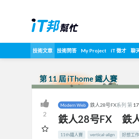
技術文章
技術問答
My Project
iT 徵才
聊
第 11 屆 iThome 鐵人賽
鉄人28号FX
系列 第
17
Modern Web
2
鉄人28号FX 鉄人17
11th鐵人賽
vertical-align
好想工