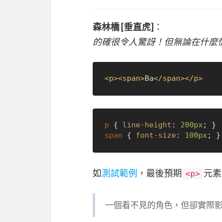
森林橋 [垂直虎]
：
的確很令人驚訝！但無論在什麼
<
p
>
<
span
>
Ba
</
span
>
</
p
>
p
 { 
line-height
: 
200px
span
 { 
font-size
: 
100px
; }
如
測試範例
，最後預期
元素
<p>
一個看不見的角色，但卻實際