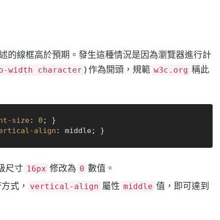
述的線框高於預期。發生這種情況是因為瀏覽器進行計
) 作為開頭，規範
稱此
o-width character
w3c.org
nt-size
: 
0
ertical-align
級尺寸
修改為
數值。
16px
0
齊方式，
屬性
值，即可達到
vertical-align
middle