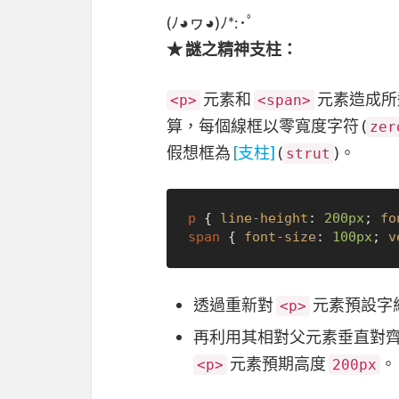
(ﾉ◕ヮ◕)ﾉ*:･ﾟ
★ 謎之精神支柱：
元素和
元素造成所
<p>
<span>
算，每個線框以零寬度字符 (
zer
假想框為
[支柱]
(
)。
strut
p
 { 
line-height
: 
200px
; 
fo
span
 { 
font-size
: 
100px
; 
v
透過重新對
元素預設字
<p>
再利用其相對父元素垂直對
元素預期高度
。
<p>
200px