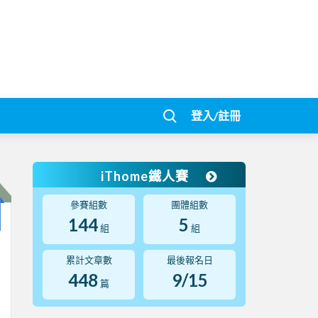
登入/註冊
iThome鐵人賽
參賽組數
團體組數
144
5
組
組
累計文章數
最後報名日
448
9/15
篇