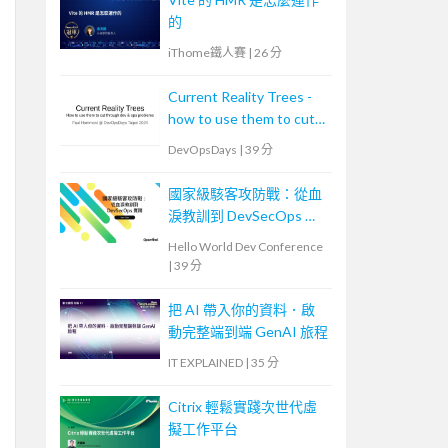
的
iThome鐵人賽
|
26 分
Current Reality Trees -
how to use them to cut
through dev & ops
DevOpsDays
|
39 分
problems
國家級駭客攻防戰：從血
淚教訓到 DevSecOps 實
踐
Hello World Dev Conference
|
39 分
把 AI 帶入你的資料．啟
動完整端到端 GenAI 旅程
IT EXPLAINED
|
35 分
Citrix 輕鬆實踐次世代虛
擬工作平台