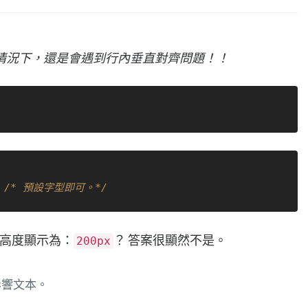
情況下，還是會遇到行內垂直對齊問題！！
 
/* 預設字型即可。*/
高度顯示為：
？ 答案很顯然不是。
200px
影響文本。