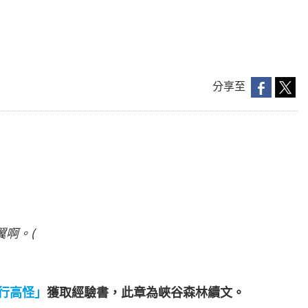
分享至
啊。(
「行高怪」
獲取經驗書，此章為峽谷森林續文。