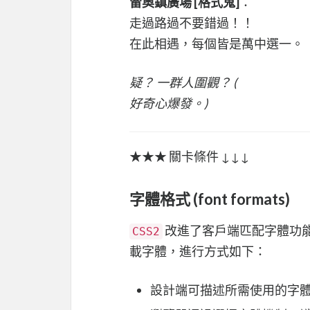
雷奧鎮廣場 [格式鬼]
：
走過路過不要錯過！！
在此相遇，每個皆是萬中選一。
疑？ 一群人圍觀？ (
好奇心爆發。)
★★★ 關卡條件 ↓↓↓
字體格式 (font formats)
改進了客戶端匹配字體功
CSS2
載字體，進行方式如下：
設計端可描述所需使用的字