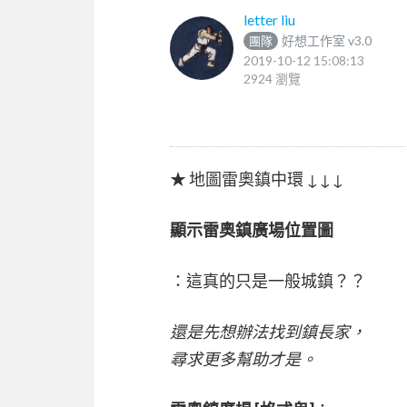
letter liu
好想工作室 v3.0
團隊
2019-10-12 15:08:13
2924 瀏覽
★ 地圖雷奧鎮中環 ↓↓↓
顯示雷奧鎮廣場位置圖
：這真的只是一般城鎮？？
還是先想辦法找到鎮長家，
尋求更多幫助才是。