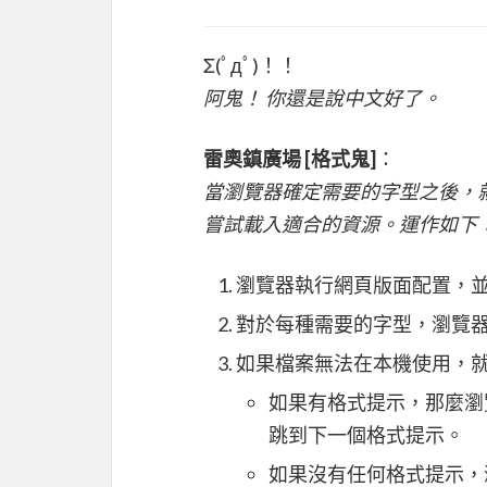
Σ(ﾟдﾟ)！！
阿鬼！ 你還是說中文好了。
雷奧鎮廣場 [格式鬼]
：
當瀏覽器確定需要的字型之後，
嘗試載入適合的資源。運作如下
瀏覽器執行網頁版面配置，
對於每種需要的字型，瀏覽
如果檔案無法在本機使用，
如果有格式提示，那麼瀏
跳到下一個格式提示。
如果沒有任何格式提示，