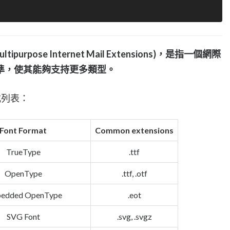
rpose Internet Mail Extensions)，是指一個網際
準，使其能夠支持更多類型。
式列表：
Font Format
Common extensions
TrueType
.ttf
OpenType
.ttf, .otf
edded OpenType
.eot
SVG Font
.svg, .svgz