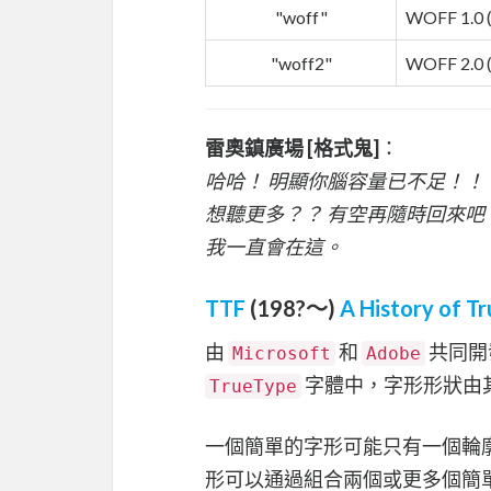
"woff"
WOFF 1.0 
"woff2"
WOFF 2.0 
雷奧鎮廣場 [格式鬼]
：
哈哈！ 明顯你腦容量已不足！！
想聽更多？？ 有空再隨時回來吧
我一直會在這。
TTF
(198?～)
A History of T
由
和
共同開
Microsoft
Adobe
字體中，字形形狀由
TrueType
一個簡單的字形可能只有一個輪
形可以通過組合兩個或更多個簡