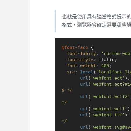
也就是使用具有適當格式提示
格式，瀏覽器會確定需要哪些
@font-face
 {

font-family
: 
'custom-web
font-style
: italic;

font-weight
: 
400
;

src
: 
local
(
'localfont It
url
(
'webfont.eot'
),
url
(
'webfont.eot?#i
8 */
url
(
'webfont.woff2'
*/
url
(
'webfont.woff'
)
url
(
'webfont.ttf'
) 
*/
url
(
'webfont.svg#sv