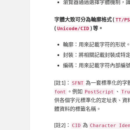
瀏覽器通過選擇字體機制，
字體大致可分為輪廓格式 (
TT/PS
(
) 等。
Unicode/CID
輪廓：用來記載字符的形狀
封裝：將相關記載封裝成特
編碼：用來記載字符內部編
[註1]：
為一套標準化的字
SFNT
。例如
、
font
PostScript
Tru
供各個字元標準化的定址表、資
體資料的標籤名稱。
[註2]：
為
CID
Character Ide