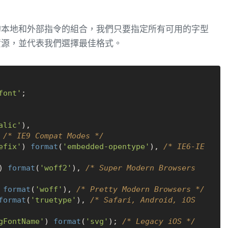
的本地和外部指令的組合，我們只要指定所有可用的字型
資源，並代表我們選擇最佳格式。
font'
;

alic'
),

 
/* IE9 Compat Modes */
efix'
) 
format
(
'embedded-opentype'
), 
/* IE6-IE
) 
format
(
'woff2'
), 
/* Super Modern Browsers 
 
format
(
'woff'
), 
/* Pretty Modern Browsers */
format
(
'truetype'
), 
/* Safari, Android, iOS 
gFontName'
) 
format
(
'svg'
); 
/* Legacy iOS */