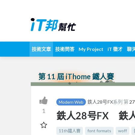
技術文章
技術問答
My Project
iT 徵才
聊
第 11 屆 iThome 鐵人賽
鉄人28号FX
系列 第
27
Modern Web
1
鉄人28号FX 鉄人2
11th鐵人賽
font formats
woff