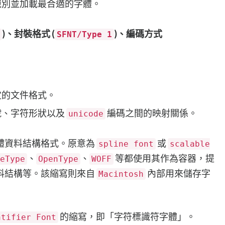
識別並加載最合適的字體。
)、封裝格式 (
)、編碼方式
SFNT/Type 1
。
定的文件格式。
號、字符形狀以及
編碼之間的映射關係。
unicode
體資料結構格式。原意為
或
spline font
scalable
、
、
等都使用其作為容器，提
eType
OpenType
WOFF
料結構等。該縮寫則來自
內部用來儲存字
Macintosh
的縮寫，即「字符標識符字體」。
ntifier Font