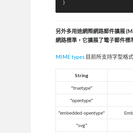
另外多用途網際網路郵件擴展 (Multipu
網路標準，它擴展了電子郵件標
MIME types
目前所支持字型格
String
"truetype"
"opentype"
"embedded-opentype"
Emb
"svg"