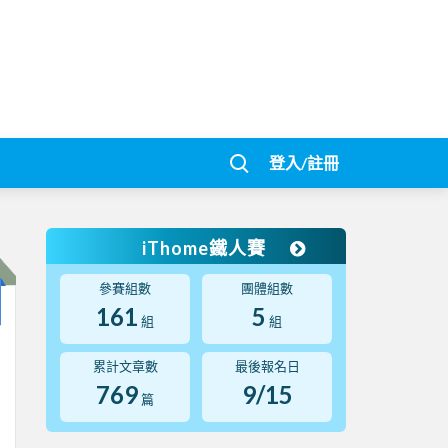
登入/註冊
iThome鐵人賽
參賽組數
團體組數
161
5
組
組
累計文章數
最後報名日
769
9/15
篇