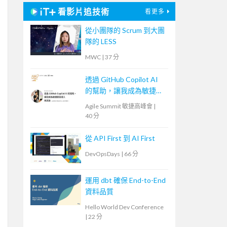
看影片追技術
看更多
從小團隊的 Scrum 到大團
隊的 LESS
MWC
|
37 分
透過 GitHub Copilot AI
的幫助，讓我成為敏捷開
發人
Agile Summit 敏捷高峰會
|
40 分
從 API First 到 AI First
DevOpsDays
|
66 分
運用 dbt 確保 End-to-End
資料品質
Hello World Dev Conference
|
22 分