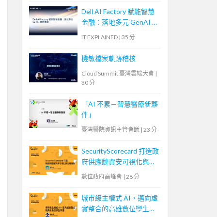
Dell AI Factory 賦能智慧
金融：落地多元 GenAI 應
用實踐
IT EXPLAINED
|
35 分
機敏檔案軌跡稽核
Cloud Summit 臺灣雲端大會
|
30 分
「AI 不累－智慧醫療新夥
伴」
臺灣醫院資訊主管會議
|
23 分
SecurityScorecard 打造政
府供應鏈資安可視化與治
理機制
數位政府高峰會
|
28 分
城市級主權式 AI，邁向虛
實整合的高雄數位孿生平