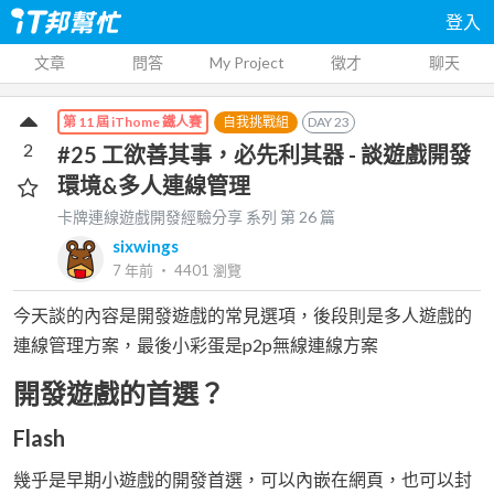
登入
文章
問答
My Project
徵才
聊天
自我挑戰組
DAY
23
第 11 屆 iThome 鐵人賽
2
#25 工欲善其事，必先利其器 - 談遊戲開發
環境&多人連線管理
卡牌連線遊戲開發經驗分享
系列 第
26
篇
sixwings
7 年前
‧
4401
瀏覽
今天談的內容是開發遊戲的常見選項，後段則是多人遊戲的
連線管理方案，最後小彩蛋是p2p無線連線方案
開發遊戲的首選？
Flash
幾乎是早期小遊戲的開發首選，可以內嵌在網頁，也可以封