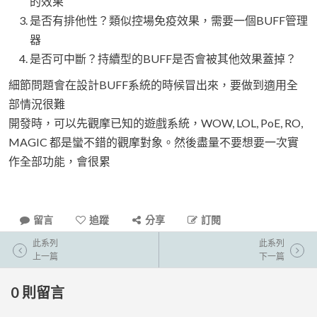
的效果
是否有排他性？類似控場免疫效果，需要一個BUFF管理
器
是否可中斷？持續型的BUFF是否會被其他效果蓋掉？
細節問題會在設計BUFF系統的時候冒出來，要做到適用全
部情況很難
開發時，可以先觀摩已知的遊戲系統，WOW, LOL, PoE, RO,
MAGIC 都是蠻不錯的觀摩對象。然後盡量不要想要一次實
作全部功能，會很累
留言
追蹤
分享
訂閱
此系列
此系列
上一篇
下一篇
0
則留言