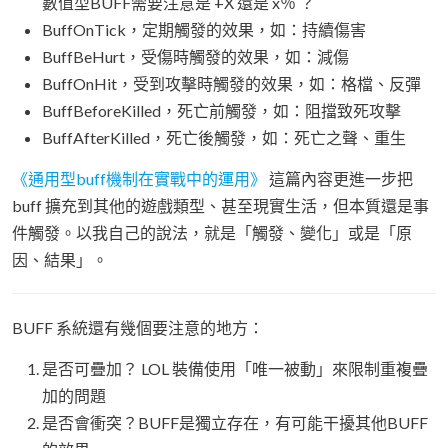
數值型BUFF需要注意是 +X 還是 x％ ？
BuffOnTick，定期觸發的效果，如：持續傷害
BuffBeHurt，受傷時觸發的效果，如：減傷
BuffOnHit，受到攻擊時觸發的效果，如：格檔、反彈
BuffBeforeKilled，死亡前觸發，如：阻擋致死攻擊
BuffAfterKilled，死亡後觸發，如：死亡之聲、重生
《通用型buff機制在實戰中的運用》
這篇內容更進一步把
buff 擴充到其他的遊戲類型、甚至現實生活，但本質還是事
件觸發。以我自己的說法，就是「觸發、變化」或是「原
因、結果」。
BUFF 系統還有幾個要注意的地方：
是否可疊加？ LOL 裝備使用「唯一被動」來限制重複疊
加的問題
是否會衝突？BUFF是獨立存在，有可能干擾其他BUFF