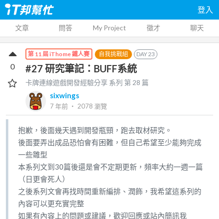
登入
文章
問答
My Project
徵才
聊天
自我挑戰組
DAY
23
第 11 屆 iThome 鐵人賽
0
#27 研究筆記：BUFF系統
卡牌連線遊戲開發經驗分享
系列 第
28
篇
sixwings
7 年前
‧
2078
瀏覽
抱歉，後面幾天遇到開發瓶頸，跑去取材研究。
後面要弄出成品恐怕會有困難，但自己希望至少能夠完成
一些雛型
本系列文到30篇後還是會不定期更新，頻率大約一週一篇
（日更會死人）
之後系列文會再找時間重新編排、潤飾，我希望這系列的
內容可以更充實完整
如果有內容上的問題或建議，歡迎回應或站內簡訊我