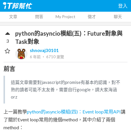
登入
文章
問答
My Project
徵才
聊天
python的asyncio模組(五)：Future對象與
3
Task對象
shnovaj30101
6 年前
‧
6710
瀏覽
前言
這篇文章需要對javascript的promise有基本的認識，對不
熟的讀者可能不太友善，需要自行google，請大家海涵
orz
上一篇教學
python的asyncio模組(四)：Event loop常用API
講
了關於Event loop常用的幾個method，其中介紹了兩個
method：