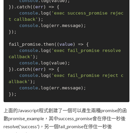
console
.log(value);

}).catch(
(
err
) =>
 {

console
.log(
'exec success_promise rejec
t callback'
);

console
.log(err.message);

});

fail_promise.then(
(
value
) =>
 {

console
.log(
'exec fail_promise resolve 
callback'
);

console
.log(value);

}).catch(
(
err
) =>
 {

console
.log(
'exec fail_promise reject c
allback'
);

console
.log(err.message);

上面的Javascript程式創建了一個可以產生兩種promise的函
數promise_example，其中success_promise會在停住一秒後
resolve('success')，另一個fail_promise在停住一秒後