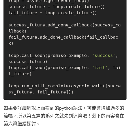
loop = asyncio.get_event_loop()

success_future = loop.create_future()

fail_future = loop.create_future()

success_future.add_done_callback(success_ca
llback)

fail_future.add_done_callback(fail_callbac
k)

loop.call_soon(promise_example, 
'success'
, 
success_future)

loop.call_soon(promise_example, 
'fail'
, fai
l_future)

loop.run_until_complete(asyncio.wait([succe
如果要詳細解說上面提到的python語法，可能會增加過多的
篇幅，所以第五篇的系列文就先到這篇吧！剩下的內容會在
第六篇繼續探討。