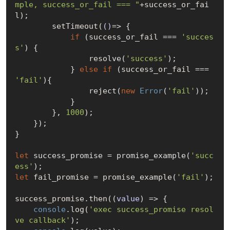
mple, success_or_fail === "
+success_or_fai
l);

        setTimeout(
()
=>
 {

if
 (success_or_fail === 
'succes
s'
) {

                resolve(
'success'
);

            } 
else
if
 (success_or_fail === 
'fail'
){

                reject(
new
Error
(
'fail'
));

            }

        }, 
1000
);

    });

}

let
 success_promise = promise_example(
'succ
ess'
let
 fail_promise = promise_example(
'fail'
);

success_promise.then(
(
value
) =>
 {

console
.log(
'exec success_promise resol
ve callback'
);
