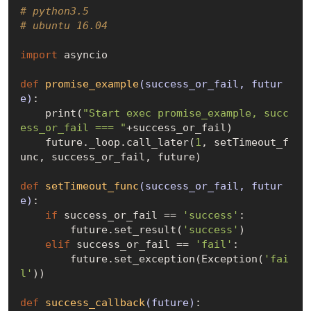
# python3.5
# ubuntu 16.04
import
 asyncio

def
promise_example
(success_or_fail, futur
e)
:
    print(
"Start exec promise_example, succ
ess_or_fail === "
+success_or_fail)

    future._loop.call_later(
1
, setTimeout_f
unc, success_or_fail, future)

def
setTimeout_func
(success_or_fail, futur
e)
:
if
 success_or_fail == 
'success'
:

        future.set_result(
'success'
)

elif
 success_or_fail == 
'fail'
:

        future.set_exception(Exception(
'fai
l'
))

def
success_callback
(future)
: