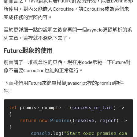
簡而言之，Task對象有著Future對象的外殼，能被Event loop
所使用，對內又能嵌入Coroutine，讓Coroutine成為這個未
完成任務的實際內容。
至於更詳細一點的說明之後會再開一個asyncio源碼解析的系
列文章，這裡就不深究下去了。
Future對象的使用
前面講了一堆概念性的東西，現在用code示範一下Future對
象不需要Coroutine也能夠正常運行。
下面我們用Future來簡單模擬javascript裡的promise物件
吧！
let
 promise_example = 
(
success_or_fail
) =>
{

return
new
Promise
(
(
resolve, reject
) =>
{

console
.log(
"Start exec promise_exa