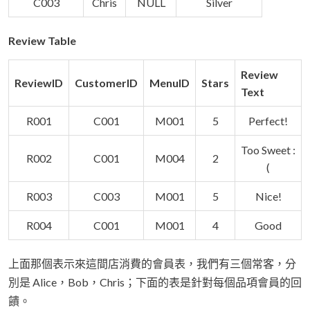
C003
Chris
NULL
Silver
Review Table
Review
ReviewID
CustomerID
MenuID
Stars
Text
R001
C001
M001
5
Perfect!
Too Sweet :
R002
C001
M004
2
(
R003
C003
M001
5
Nice!
R004
C001
M001
4
Good
上面那個表示來這間店消費的會員表，我們有三個常客，分
別是 Alice，Bob，Chris；下面的表是針對每個品項會員的回
饋。