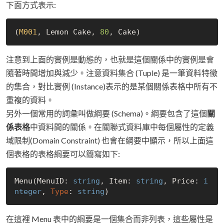
下面方式表示:
(
M001
, Lemon Cake, 
80
注意到上面的實例是動態的，也就是這個關係中的實例是會
隨著時間增加與減少。注意資料集合 (Tuple) 是一筆資料特徵
的集合，對比實例 (Instance)表示的是某個關係表格中所有不
重複的資料。
另外一個常用的詞彙叫做綱要 (Schema)。綱要包含了這個
關
係表格
中資料間的關係。在關聯式資料庫中每個屬性的定義
域限制(Domain Constraint) 也會在綱要中顯示，所以上面這
個表格的表格綱要可以簡寫如下:
Menu(MenuID: 
string
, Item: 
string
, Price: 
i
nteger
, 
Type
: 
string
在這裡 Menu 表中的綱要是一個集合而非列表，這些屬性是