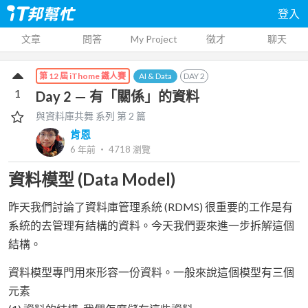
登入
文章
問答
My Project
徵才
聊天
AI & Data
DAY
2
第 12 屆 iThome 鐵人賽
1
Day 2 — 有「關係」的資料
與資料庫共舞
系列 第
2
篇
肯恩
6 年前
‧
4718
瀏覽
資料模型 (Data Model)
昨天我們討論了資料庫管理系統 (RDMS) 很重要的工作是有
系統的去管理有結構的資料。今天我們要來進一步拆解這個
結構。
資料模型專門用來形容一份資料。一般來說這個模型有三個
元素