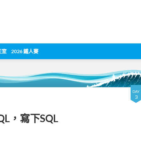
天室
2026 鐵人賽
DAY
3
SQL，寫下SQL