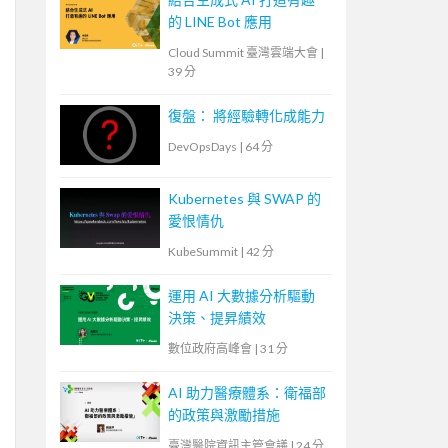
的 LINE Bot 應用
Cloud Summit 臺灣雲端大會
|
39 分
復盤： 將經驗轉化成能力
DevOpsDays
|
64 分
Kubernetes 與 SWAP 的
愛恨情仇
KubeSummit
|
42 分
運用 AI 大數據分析驅動
決策、提昇績效
數位政府高峰會
|
31 分
AI 助力醫療體系：衛福部
的政策與激勵措施
臺灣醫院資訊主管會議
|
24 分