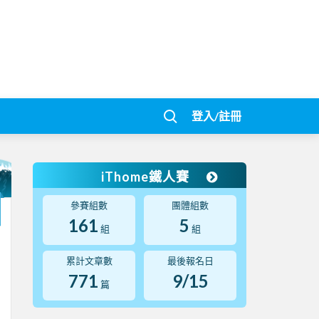
登入/註冊
iThome鐵人賽
參賽組數
團體組數
161
5
組
組
累計文章數
最後報名日
771
9/15
篇