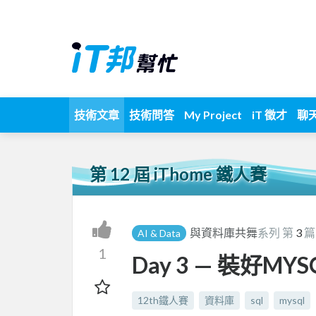
技術文章
技術問答
My Project
iT 徵才
聊
第 12 屆 iThome 鐵人賽
與資料庫共舞
系列 第
3
篇
AI & Data
1
Day 3 — 裝好MY
12th鐵人賽
資料庫
sql
mysql