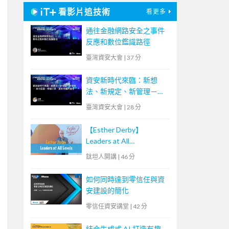
看影片追技術
看更多
通往金融網路安全之事件
反應和數位鑑識路徑
臺灣資安大會
|
37 分
資安新時代來臨：新想
法、新規定、新管理－身
分認證、掃描工具、資料
臺灣資安大會
|
28 分
保護的進化
【Esther Derby】
Leaders at All
Levels（Agile summit
鈦坦人開講
|
46 分
'23）｜TITANSOFT 鈦坦
科技
如何同時達到零信任與資
安建設的簡化
零信任資安講堂
|
42 分
結合生成式 AI 打造有趣