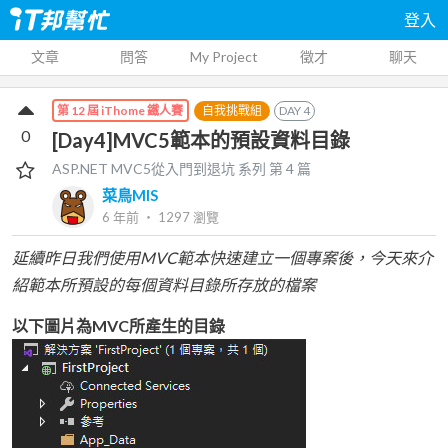
登入
文章
問答
My Project
徵才
聊天
自我挑戰組
DAY
4
第 12 屆 iThome 鐵人賽
0
[Day4]MVC5範本的預設資料目錄
ASP.NET MVC5從入門到退坑
系列 第
4
篇
菜鳥MIS
6 年前
‧
1297
瀏覽
延續昨日我們使用MVC範本快速建立一個專案後，今天來介
紹範本所預設的每個資料目錄所存放的檔案
以下圖片為MVC所產生的目錄