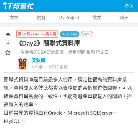
登入
文章
問答
My Project
徵才
聊天
AI & Data
DAY
2
第 12 屆 iThome 鐵人賽
1
《Day2》關聯式資料庫
一名合格的DBA要從底層一步步爬起
系列 第
2
篇
安狄鴿
6 年前
‧
6532
瀏覽
關聯式資料庫是目前最多人使用，穩定性很高的資料庫系
統，資料間大多彼此都會以表格間的某個欄位做關聯，可以
確保資料異動後的一致性，也能夠避免重複輸入的問題，提
高輸入的效率。
目前常見的資料庫有Oracle、Microsoft SQLServer、
MySQL。