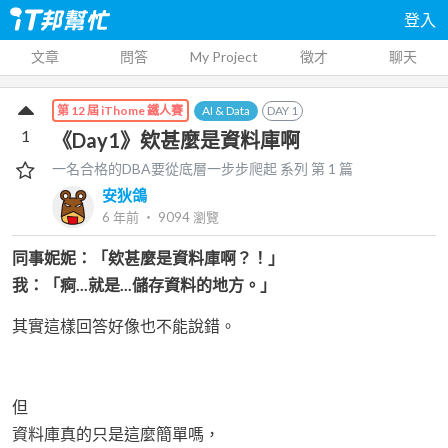
登入
文章
問答
My Project
徵才
聊天
AI & Data
DAY
1
第 12 屆 iThome 鐵人賽
1
《Day1》欸甚麼是資料庫啊
一名合格的DBA要從底層一步步爬起
系列 第
1
篇
安狄鴿
6 年前
‧
9094
瀏覽
同事妮妮：「欸甚麼是資料庫啊？！」
我：「痾...就是...儲存資料的地方。」
其實這樣回答好像也不能說錯。
但
資料庫真的只是這麼簡單嗎，