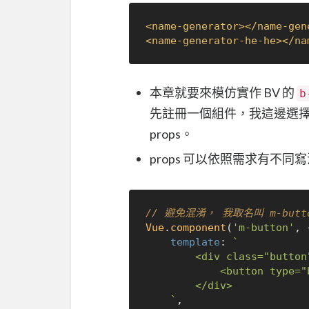
<
name-generator
>
</
name-gen
<
name-generator-he-he
>
</
na
本章就要來模仿實作 BV 的
b
先註冊一個組件，我這邊選擇用全
props。
props 可以依照需求有不同寫法
// 避免混淆， 我取名叫 m-butto
Vue
.
component
(
'm-button'
, {
template
: 
`

		<div class="button">

			<button type="button"></button>

		</div>

	`
,
