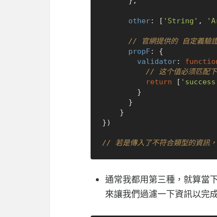
	  },

other
: [
'String'
, 
'A
// 官網提供的 自定義
propF
: {

validator
: 
functio
// 这个值必须匹配
return
 [
'success
		}

	  }

	}

})

// 若是傳入了不符合類型的資訊，
通常我都用第三種，就算當
來讓我們過濾一下資訊以完