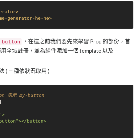
erator
>
me-generator-he-he
>
，在這之前我們要先來學習 Prop 的部份，首
-button
域註冊，並為組件添加一個 template 以及
 ( 三種依狀況取用 )
n 表示 my-button

