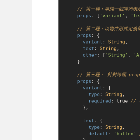
// 第一種，單純一個陣列表
props
: [
'variant'
, 
'te
// 第二種，以物件形式定義傳
props
: {

variant
: 
String
,

text
: 
String
,

other
: [
'String'
, 
'A
	}

// 第三種， 針對每個 pr
props
: {

variant
: {

type
: 
String
,

required
: 
true
//
	  },

text
: {

type
: 
String
,

default
: 
'button'