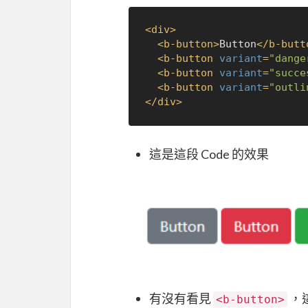
<
div
>
<
b-button
>
Button
</
b-butt
<
b-button
variant
=
"dange
<
b-button
variant
=
"succe
<
b-button
variant
=
"outli
</
div
>
這是這段 Code 的效果
有沒有看見
，
<b-button>