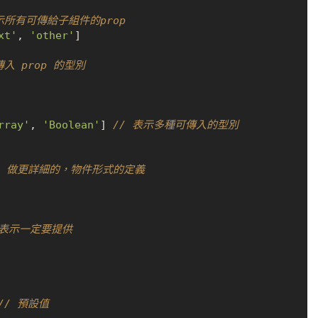
示所有可傳給子組件的prop
xt'
, 
'other'
]

入 prop 的型別
rray'
, 
'Boolean'
] 
// 表示多種可傳入的型別
op 做更詳細的，物件形式的定義
 表示一定要提供
// 預設值