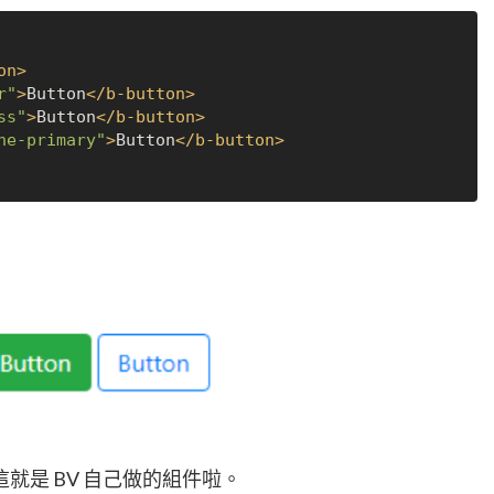
on
>
r"
>
Button
</
b-button
>
ss"
>
Button
</
b-button
>
ne-primary"
>
Button
</
b-button
>
這就是 BV 自己做的組件啦。