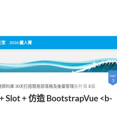
天室
2026 鐵人賽
DAY
3
base 雲端資料庫 30天打造簡易部落格及後臺管理
系列 第
3
篇
+ Slot + 仿造 BootstrapVue <b-