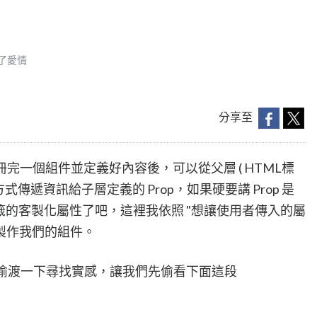
了愛情
分享至
們註冊完一個組件並定義好內容後，可以從父層 ( HTML標
te 的方式傳遞資訊給子層定義的 Prop，如果硬要講 Prop 是
籤的客製化屬性了吧，這裡我依照 "想讓使用者傳入的屬
念來製作我們的組件。
，先偷渡一下尋找實感，讓我們先偷看下面這段