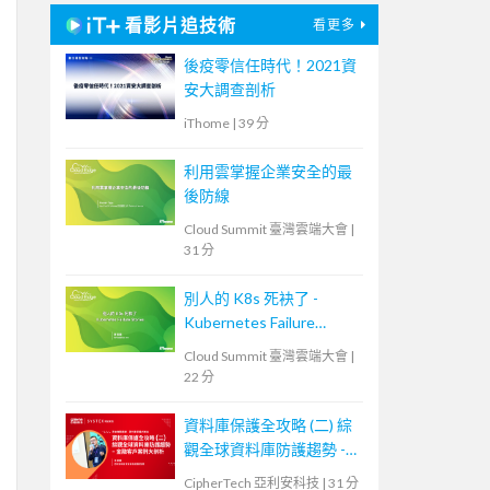
看影片追技術
看更多
後疫零信任時代！2021資
安大調查剖析
iThome
|
39 分
利用雲掌握企業安全的最
後防線
Cloud Summit 臺灣雲端大會
|
31 分
別人的 K8s 死袂了 -
Kubernetes Failure
Stories
Cloud Summit 臺灣雲端大會
|
22 分
資料庫保護全攻略 (二) 綜
觀全球資料庫防護趨勢 -
金融客戶案例大剖析
CipherTech 亞利安科技
|
31 分