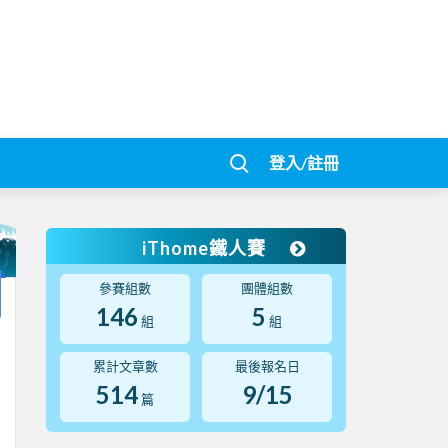
登入/註冊
iThome鐵人賽
參賽組數
團體組數
146
5
組
組
累計文章數
最後報名日
514
9/15
篇