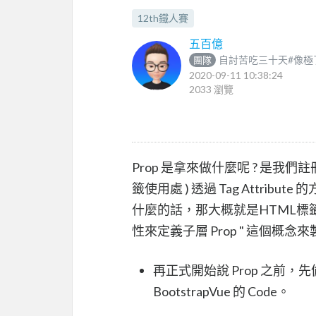
12th鐵人賽
五百億
自討苦吃三十天#像極
團隊
2020-09-11 10:38:24
2033 瀏覽
Prop 是拿來做什麼呢 ? 是我
籤使用處 ) 透過 Tag Attribu
什麼的話，那大概就是HTML標
性來定義子層 Prop " 這個概
再正式開始說 Prop 之前
BootstrapVue 的 Code。