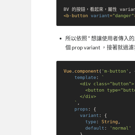
<
b-button
variant
=
"danger"
所以依照 " 想讓使用者傳入的
個 prop variant ，接著
Vue
.
component
(
'm-button'
, {
template
: 
`

      <div class="button">

        <button type="button"></button>

      </div>

    `
,

props
: {

variant
: {

type
: 
String
,

default
: 
'normal'
      }
