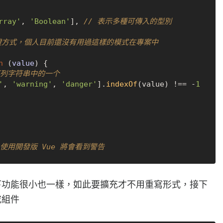
rray'
, 
'Boolean'
], 
// 表示多種可傳入的型別
驗證方式，個人目前還沒有用過這樣的模式在專案中
n
 (
value
) {

下列字符串中的一个
'
, 
'warning'
, 
'danger'
].
indexOf
(value) !== -
1
使用開發版 Vue 將會看到警告
下功能很小也一樣，如此要擴充才不用重寫形式，接下
成組件