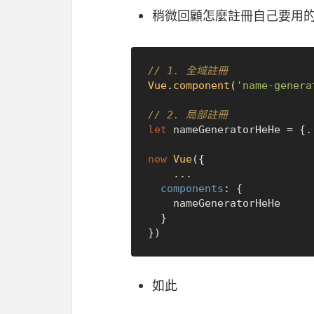
稍微回顧怎麼註冊自己要用
// 1. 全域註冊
Vue
.
component
(
'name-genera
// 2. 局部註冊
let
 nameGeneratorHeHe = {..
new
Vue
({

	...

components
: {

	nameGeneratorHeHe 

  }

如此