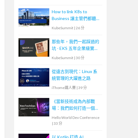
How to link K8s to
Business 讓主管們都聽得
懂
KubeSummit
|
26 分
那些年，我們一起踩過的
坑 - EKS 五年企業級實戰
分享
KubeSummit
|
30 分
從遠古到現代：Linux 系
統管理的大躍進之路
iThome鐵人賽
|
39 分
《當新技術成為內部戰
場：我們如何打造一個能
共生的技術生態圈？》—
Hello World Dev Conference
NeoTech Ops
|
33 分
以 Kotlin 打造 AI