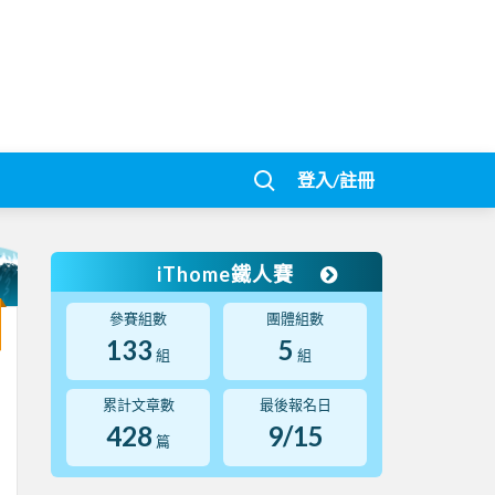
登入/註冊
iThome鐵人賽
參賽組數
團體組數
133
5
組
組
累計文章數
最後報名日
428
9/15
篇