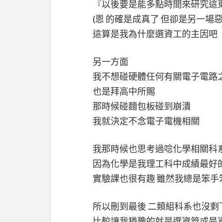
『以後要是能多點時間來研究這
(恩 的確是成真了 但卻是另一場惡夢
這算是我為什麼選資工的主因吧
另一方面
我不想碰硬體任何有關電子電路
也是拜高中所賜
那時候碰麵包板碰到崩潰
我就決定不念電子電機相關
我那時候也思考過唸化學相關科
因為化學是我理工科中成績最好
實驗課也很有趣 雖然我總是笨手
所以刪到最後 二類組科系也沒剩
比較讓我猶豫的就是選資管或是