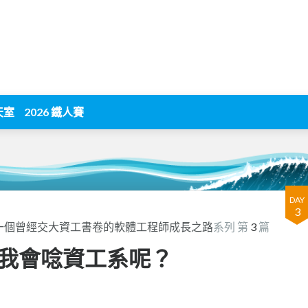
天室
2026 鐵人賽
DAY
3
一個曾經交大資工書卷的軟體工程師成長之路
系列 第
3
篇
我會唸資工系呢？