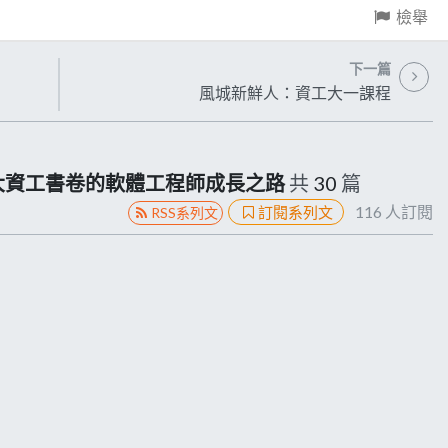
檢舉
下一篇
風城新鮮人：資工大一課程
大資工書卷的軟體工程師成長之路
共
30
篇
116
人訂閱
訂閱系列文
RSS系列文