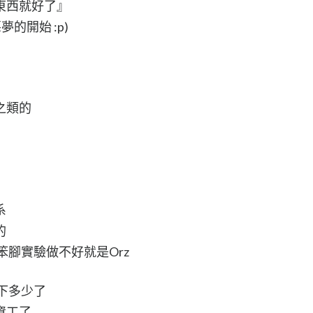
東西就好了』
的開始 :p)
之類的
系
的
笨腳實驗做不好就是Orz
下多少了
資工了