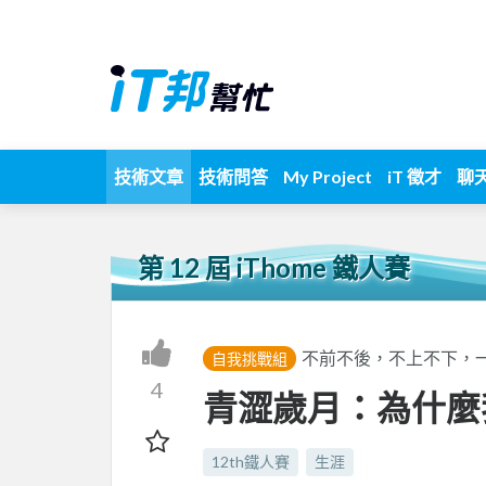
技術文章
技術問答
My Project
iT 徵才
聊
第 12 屆 iThome 鐵人賽
不前不後，不上不下，
自我挑戰組
4
青澀歲月：為什麼
12th鐵人賽
生涯