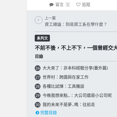
留言
1
追蹤
上一篇
資工總論：到底資工系在學什麼？
系列文
不前不後，不上不下，一個曾經交
目錄
大大來了：非本科經驗分享(番外篇)
26
世界村：跨國與在家工作
27
各種比試煉：工具雜談
28
今晚我想來點...：大公司還是小公司呢
29
我的未來不是夢...嗎：往前走
30
完整目錄