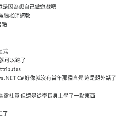
還是因為想自己做遊戲吧
電腦老師請教
的書籍
程式
行就可以跑了
ibutes
s .NET C# 好像就沒有當年那種直覺 這是題外話了
幽靈社員 但還是從學長身上學了一點東西
工了