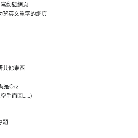
L來寫動態網頁
助背英文單字的網頁
研其他東西
是Orz
回......)
專題