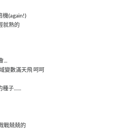
gain!)
輕就熟的
..
域變數滿天飛 呵呵
.....
戰戰兢兢的