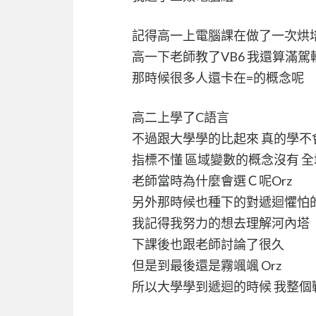
記得高一上電腦課在做了一次烘培機(a
高一下老師教了VB6 我還算滿駕
那時候很多人還卡在=的概念呢
高二上學了C語言
不過跟大學學的比起來 真的學不會.
指標不懂 區域變數的概念沒有 全
老師當時為什麼會選Ｃ呢Orz
另外那時候也種下的對遞迴懼怕的種子.
我記得我努力的想去理解河內塔
下課後也跟老師討論了很久
但是到最後還是霧颯颯 Orz
所以大學學到遞迴的時候 我整個