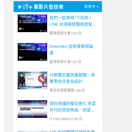
看影片追技術
看更多
我們一起準時?下班吧！
LINE 台灣開發團隊資安文
化與技能養成
臺灣資安大會
|
30 分
Deepfake 技術發展與疑
慮
臺灣資安大會
|
23 分
以軟體定義防護基礎，落
實零信任安全設計
零信任資安講堂
|
40 分
資料保護防線全進化 多雲
世代的資安佈局．完善資
料保護架構
IT EXPLAINED
|
45 分
SRE 如何實踐可視性告警