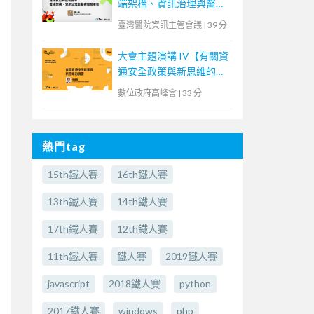
端架構、資訊治理與醫療
服務革新
臺灣醫院資訊主管會議
|
39 分
大會主題演講 IV【有關資
通安全政策與新思維的摘
要】
數位政府高峰會
|
33 分
熱門tag
15th鐵人賽
16th鐵人賽
13th鐵人賽
14th鐵人賽
17th鐵人賽
12th鐵人賽
11th鐵人賽
鐵人賽
2019鐵人賽
javascript
2018鐵人賽
python
2017鐵人賽
windows
php