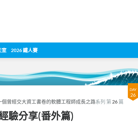
天室
2026 鐵人賽
DAY
26
一個曾經交大資工書卷的軟體工程師成長之路
系列 第
26
篇
經驗分享(番外篇)