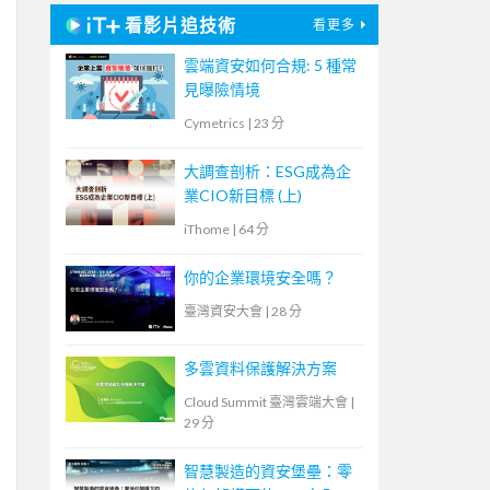
看影片追技術
看更多
雲端資安如何合規: 5 種常
見曝險情境
Cymetrics
|
23 分
大調查剖析：ESG成為企
業CIO新目標 (上)
iThome
|
64 分
你的企業環境安全嗎？
臺灣資安大會
|
28 分
多雲資料保護解決方案
Cloud Summit 臺灣雲端大會
|
29 分
智慧製造的資安堡壘：零