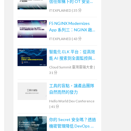
信任架構下的 OT 安全策
略
IT EXPLAINED
|
35 分
F5 NGINX Modernizes
App 系列三：NGINX 啟
動雲原生多雲
IT EXPLAINED
|
43 分
Kubernetes 應用
智能化 ELK 平台：從高效
能 AI 搜索到全面監控與
安全防護
Cloud Summit 臺灣雲端大會
|
31 分
工具的盲點，讓產品團隊
自然而然的發力
Hello World Dev Conference
|
41 分
你的 Secret 安全嗎？透過
機密管理降低 DevOps 和