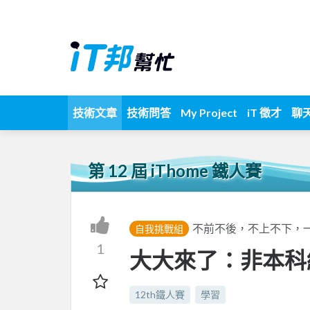
技術文章
技術問答
My Project
iT 徵才
聊
第 12 屆 iThome 鐵人賽
不前不後，不上不下，
自我挑戰組
1
大大來了：非本科
12th鐵人賽
學習