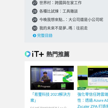
世界村：跨國與在家工作
27
各種比試煉：工具雜談
28
今晚我想來點...：大公司還是小公司呢
29
我的未來不是夢...嗎：往前走
30
完整目錄
熱門推薦
「易璽科技 2023解決方
強化零信任跨雲
案」
性：透過 Azure A
Zscaler ZPA 