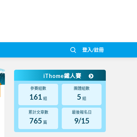
登入/註冊
iThome鐵人賽
參賽組數
團體組數
161
5
組
組
累計文章數
最後報名日
765
9/15
篇