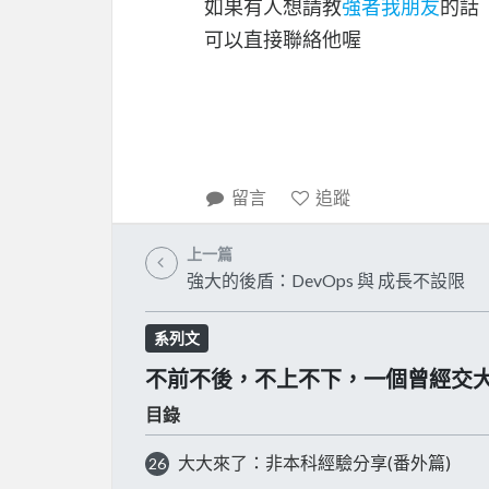
如果有人想請教
強者我朋友
的話
可以直接聯絡他喔
留言
追蹤
上一篇
強大的後盾：DevOps 與 成長不設限
系列文
不前不後，不上不下，一個曾經交
目錄
大大來了：非本科經驗分享(番外篇)
26