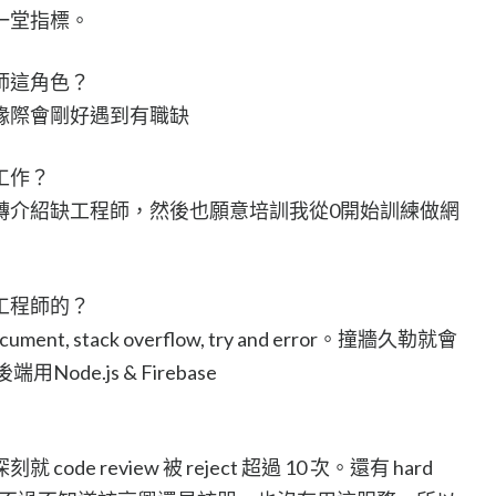
一堂指標。
師這角色？
緣際會剛好遇到有職缺
工作？
轉介紹缺工程師，然後也願意培訓我從0開始訓練做網
工程師的？
ument, stack overflow, try and error。撞牆久勒就會
Node.js & Firebase
e review 被 reject 超過 10 次。還有 hard