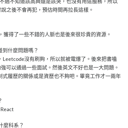
 兩個禮拜。不過不知道該高興還是該哭，也沒有用這服務，所以
就檢討說之後不會再犯，預估時間再拉長這樣。
e，獲得了一些不錯的人脈也是後來很珍貴的資源。
碰到什麼問題嗎？
Leetcode沒有刷夠，所以就被電爆了。後來把書嗑
勉強可以通過一些面試。然後英文不好也是一大問題。
制式履歷的關係或是資歷也不夠吧。畢竟工作才一兩年
？
React
什麼科系？