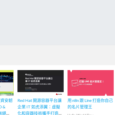
端資安韌
Red Hat 開源容器平台讓
用 n8n 跟 Line 打造你自己
D &
企業 IT 如虎添翼：虛擬
的名片管理王
打造無縫且
化和容器技術攜手打造高