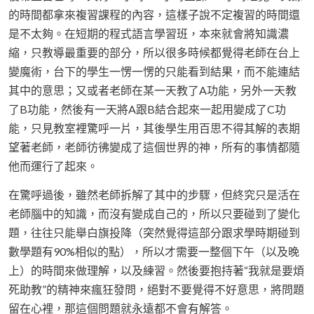
的時間都拿來複習課程的內容，這樣子說不定複習的時間還
是不太夠。在短期的程式語言學習班，本來就會將知識濃
縮，只教導最重要的部分，所以很多時候都覺得老師在台上
變魔術，台下的學生一愣一愣的只能看到結果，而不能連結
其中的意思；又或者老師在某一天教了A功能，另外一天教
了B功能，然後有一天將A跟B結合起來一起用變成了C功
能，只見教室裡驚呼一片，其後學生用百思不得其解的表期
望著老師，老師彷彿變成了這個世界的神，所有的事情都隨
他而運行了起來。
在驚呼過後，雖然老師拆解了其中的步驟，但終究只是活在
老師腦中的知識，而沒有變成自己的，所以只要碰到了變化
題，往往只能舉白旗投降（突然覺得這部分跟求學時期碰到
數學題有90%相似的點），所以才需要一整個下午（以及晚
上）的時間來做理解，以及練習。然後要抱持著“我就是要煩
死助教”的精神來瘋狂發問，絕對不要覺得不好意思，將問題
留在心裡，那這個問題就永遠都不會有解答。