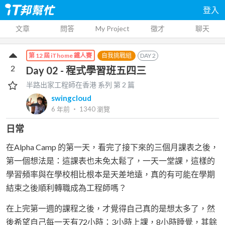
登入
文章
問答
My Project
徵才
聊天
自我挑戰組
DAY
2
第 12 屆 iThome 鐵人賽
2
Day 02 - 程式學習班五四三
半路出家工程師在香港
系列 第
2
篇
swingcloud
6 年前
‧
1340
瀏覽
日常
在Alpha Camp 的第一天，看完了接下來的三個月課表之後，
第一個想法是：這課表也未免太鬆了，一天一堂課，這樣的
學習頻率與在學校相比根本是天差地遠，真的有可能在學期
結束之後順利轉職成為工程師嗎？
在上完第一週的課程之後，才覺得自己真的是想太多了，然
後希望自己每一天有72小時：3小時上課，8小時睡覺，其餘