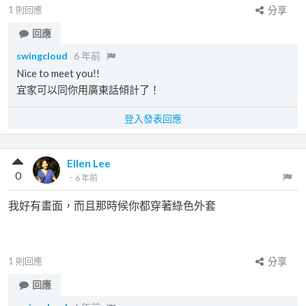
1
則回應
分享
回應
swingcloud
6 年前
Nice to meet you!!
宜家可以同你用廣東話傾計了！
登入發表回應
Ellen Lee
0
．
6 年前
我好有畫面，而且那時候你都穿著綠色外套
1
則回應
分享
回應