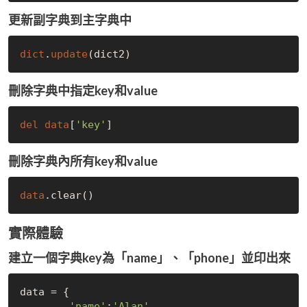
更新副字典到主字典中
dict
.
update
刪除字典中指定key和value
del
data
[
'key'
]
刪除字典內所有key和value
data
.clear()
實際體驗
建立一個字典key為「name」、「phone」並印出來
data = {

'name'
:
'Alan'
, 
