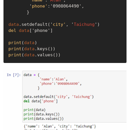
        '
name'
:'
Alan
', 

        '
phone'
:'0908064490',

       }
data
.setdefault('
city'
, '
Taichung
')
del
data
['phone']
print
(
data
)
print
(
data
.keys())
print
(
data
.values())