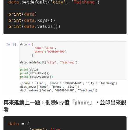
data
.setdefault('
city'
, '
Taichung
')
print
(
data
)
print
(
data
.keys())
print
(
data
.values())
再來延續上一題，刪除key值「phone」，並印出來觀
看
data
 = {
