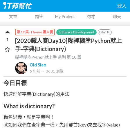
登入
文章
問答
My Project
徵才
聊天
Software Development
DAY
10
第 12 屆 iThome 鐵人賽
1
[2020鐵人賽Day10]糊裡糊塗Python就上
手-字典(Dictionary)
糊裡糊塗Python就上手
系列 第
10
篇
Old Siao
6 年前
‧
3601
瀏覽
今日目標
快速理解字典(Dictionary)的用法
What is dictionary?
顧名思義，就是字典啊！
就如同我們在查字典一樣，先用部首(key)來去找字(value)