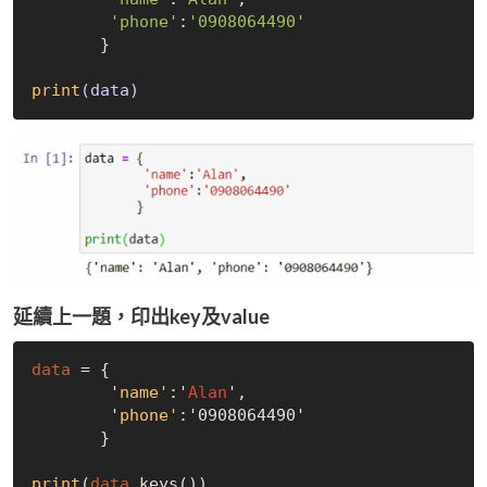
'phone'
:
'0908064490'
       }

print
(data)
延續上一題，印出key及value
data
 = {

        '
name'
:'
Alan
', 

        '
phone'
:'0908064490'

       }
print
(
data
.keys())