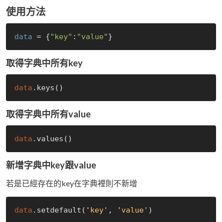
使用方法
data
 = {
"key"
:
"value"
取得字典中所有key
data
.keys()
取得字典中所有value
data
.values()
新增字典中key跟value
若是已經存在的key在字典裡則不新增
data
.setdefault('
key'
, '
value'
)