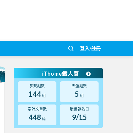
登入/註冊
iThome鐵人賽
參賽組數
團體組數
144
5
組
組
累計文章數
最後報名日
448
9/15
篇