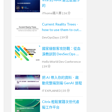
的
iThome鐵人賽
|
26 分
Current Reality Trees -
how to use them to cut
through dev & ops
DevOpsDays
|
39 分
problems
國家級駭客攻防戰：從血
淚教訓到 DevSecOps 實
踐
Hello World Dev Conference
|
39 分
把 AI 帶入你的資料．啟
動完整端到端 GenAI 旅程
IT EXPLAINED
|
35 分
Citrix 輕鬆實踐次世代虛
擬工作平台