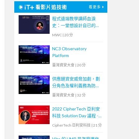
看影片追技術
看更多
程式遠端教學講師血淚
史：一堂想設計自已的程
式線上課程者的先修必要
MWC
|
20 分
通識課
NC3 Observatory
Platform
臺灣資安大會
|
20 分
供應鏈資安威脅加劇，劃
分角色及權利義務為防禦
致勝關鍵
臺灣資安大會
|
32 分
2022 CipherTech 亞利安
科技 Solution Day 議程 -
如何做好資料庫存取安
CipherTech 亞利安科技
|
21 分
控，達成事前防護與事後
追蹤稽核
Vite 的 HMR 是怎麼運作