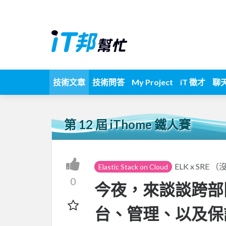
技術文章
技術問答
My Project
iT 徵才
聊
第 12 屆 iThome 鐵人賽
ELK x SR
Elastic Stack on Cloud
0
今夜，來談談跨部
台、管理、以及保護吧 