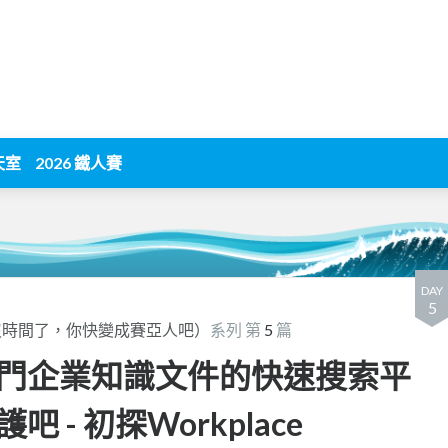
天室
2026 鐵人賽
DAY
5
E （沒時間了，你快變成賽亞人吧）
系列 第
5
篇
門企業知識文件的快速搜索平
- 初探Workplace