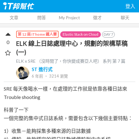
登入
文章
問答
My Project
徵才
聊天
Elastic Stack on Cloud
DAY
7
第 12 屆 iThome 鐵人賽
0
ELK 線上日誌處理中心，規劃的架構草稿
(一)
ELK x SRE （沒時間了，你快變成賽亞人吧）
系列 第
7
篇
ST 進行式
6 年前
‧
3214
瀏覽
SRE 每天像喝水一樣，在處理的工作就是依靠各種日誌來
Trouble shooting
科普了一下
一個完整的集中式日誌系統，需要包含以下幾個主要特點：
1）收集－能夠採集多種來源的日誌數據