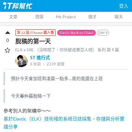
登入
文章
問答
My Project
徵才
聊天
Elastic Stack on Cloud
DAY
9
第 12 屆 iThome 鐵人賽
0
脫稿的第一天
ELK x SRE （沒時間了，你快變成賽亞人吧）
系列 第
9
篇
ST 進行式
6 年前
‧
2239
瀏覽
預計今天會加班到凌晨一點多....是的我還在上班
今天
番外篇
脫稿一下
參考別人的架構中～～
基於Elastic（ELK）技術棧的系統日誌採集、存儲與分析實
踐分享