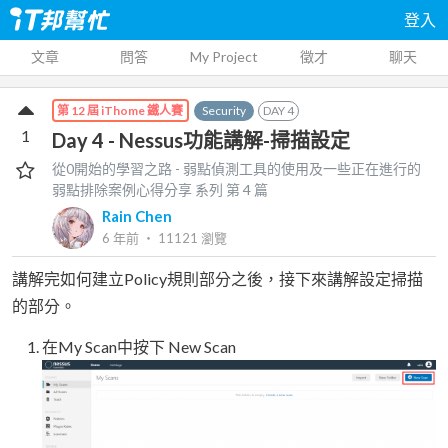
登入
文章
問答
My Project
徵才
聊天
Security
DAY
4
第 12 屆 iThome 鐵人賽
1
Day 4 - Nessus功能講解-掃描設定
從0開始的學習之路 - 弱點偵測工具的使用及一些正在進行的
弱點排除案例心得分享
系列 第
4
篇
Rain Chen
6 年前
‧
11121
瀏覽
講解完如何建立Policy規則部分之後，接下來講解設定掃描
的部分。
在My Scan中按下 New Scan