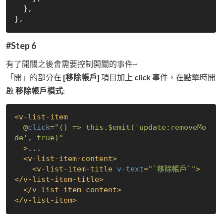
  },

#Step 6
有了開關之後會需要控制開關的事件~
「開」的部分在
[移除帳戶]
項目加上
click
事件，在點擊時開
啟
移除帳戶模式
:
<
v-list-item
  @
click
=
"() => this.$emit('update:removeMo
de', true)"
  >
...

<
v-list-item-content
>
<
v-list-item-title
v-text
=
"`移除帳戶`"
>
</
v-list-item-title
>
</
v-list-item-content
>
</
v-list-item
>