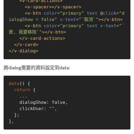
<
v-card-actions
>
<
v-spacer
>
</
v-spacer
>
<
v-btn
color
=
"primary"
text
 @
click
=
"d
ialogShow = false"
v-text
=
"`取消`"
>
</
v-btn
>
<
v-btn
color
=
"primary"
text
v-text
=
"`
是, 我要移除`"
>
</
v-btn
>
</
v-card-actions
>
</
v-card
>
</
v-dialog
>
將dialog需要的資料設定到data:
data
() {

return
 {

    ...

    dialogShow: 
false
,

    clickUser: 
""
,

  };
