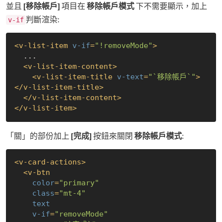
並且
[移除帳戶]
項目在
移除帳戶模式
下不需要顯示，加上
判斷渲染:
v-if
<
v-list-item
v-if
=
"!removeMode"
>
  ...

<
v-list-item-content
>
<
v-list-item-title
v-text
=
"`移除帳戶`"
>
</
v-list-item-title
>
</
v-list-item-content
>
</
v-list-item
>
「關」的部份加上
[完成]
按鈕來關閉
移除帳戶模式
:
<
v-card-actions
>
<
v-btn
color
=
"primary"
class
=
"mt-4"
text
v-if
=
"removeMode"