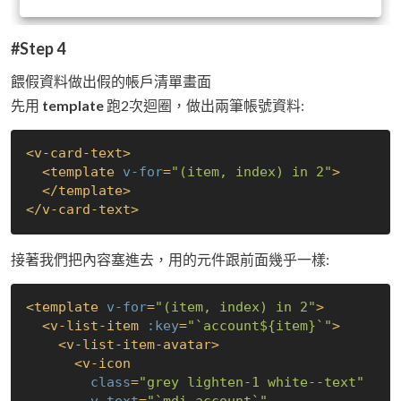
#Step 4
餵假資料做出假的帳戶清單畫面
先用
template
跑2次迴圈，做出兩筆帳號資料:
<
v-card-text
>
<
template
v-for
=
"(item, index) in 2"
>
</
template
>
</
v-card-text
>
接著我們把內容塞進去，用的元件跟前面幾乎一樣:
<
template
v-for
=
"(item, index) in 2"
>
<
v-list-item
:key
=
"`account${item}`"
>
<
v-list-item-avatar
>
<
v-icon
class
=
"grey lighten-1 white--text"