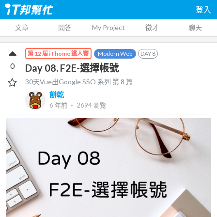
登入
文章
問答
My Project
徵才
聊天
Modern Web
DAY
8
第 12 屆 iThome 鐵人賽
0
Day 08. F2E-選擇帳號
30天Vue出Google SSO
系列 第
8
篇
餅乾
6 年前
‧
2694
瀏覽