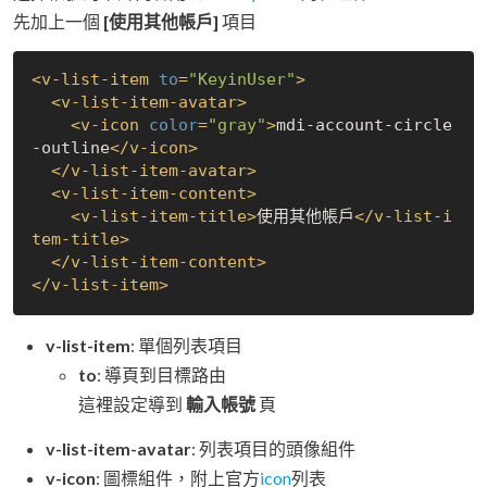
先加上一個
[使用其他帳戶]
項目
<
v-list-item
to
=
"KeyinUser"
>
<
v-list-item-avatar
>
<
v-icon
color
=
"gray"
>
mdi-account-circle
-outline
</
v-icon
>
</
v-list-item-avatar
>
<
v-list-item-content
>
<
v-list-item-title
>
使用其他帳戶
</
v-list-i
tem-title
>
</
v-list-item-content
>
</
v-list-item
>
v-list-item
: 單個列表項目
to
: 導頁到目標路由
這裡設定導到
輸入帳號
頁
v-list-item-avatar
: 列表項目的頭像組件
v-icon
: 圖標組件，附上官方
icon
列表