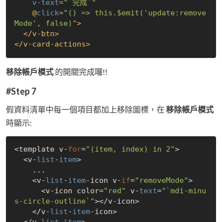
v-text
=
"`完成`"
    @
click
=
"() => this.$emit('update:remove
Mode', false)"
>
</
v-btn
>
</
v-card-actions
>
移除帳戶模式
的開關完成囉!!
#Step 7
假資料清單中每一個項目都加上移除圖標，在
移除帳戶模式
時顯示:
<template v-
for
=
"(item, index) in 2"
>

  <v-
list
-
item
>

    ...

    <v-
list
-
item
-icon v-
if
=
"removeMode"
>

      <v-icon color=
"red"
 v-
text
=
"`mdi-minu
s-circle-outline`"
></v-icon>

    </v-
list
-
item
-icon>
