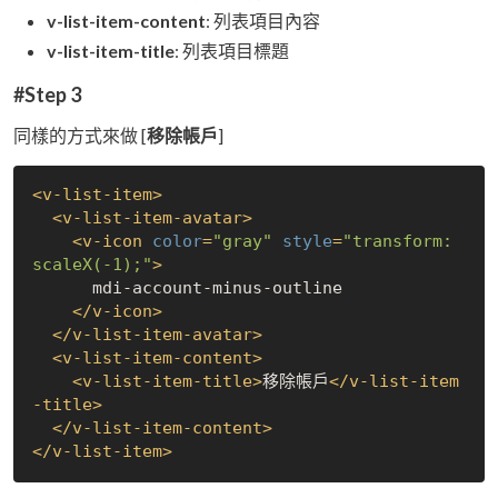
v-list-item-content
: 列表項目內容
v-list-item-title
: 列表項目標題
#Step 3
同樣的方式來做 [
移除帳戶
]
<
v-list-item
>
<
v-list-item-avatar
>
<
v-icon
color
=
"gray"
style
=
"transform: 
scaleX(-1);"
>
      mdi-account-minus-outline

</
v-icon
>
</
v-list-item-avatar
>
<
v-list-item-content
>
<
v-list-item-title
>
移除帳戶
</
v-list-item
-title
>
</
v-list-item-content
>
</
v-list-item
>