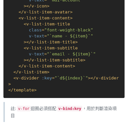
v-text
=
"`mdi-account`"
      >
</
v-icon
>
</
v-list-item-avatar
>
<
v-list-item-content
>
<
v-list-item-title
class
=
"font-weight-black"
v-text
=
"`name - ${item}`"
      >
</
v-list-item-title
>
<
v-list-item-subtitle
v-text
=
"`email - ${item}`"
      >
</
v-list-item-subtitle
>
</
v-list-item-content
>
</
v-list-item
>
<
v-divider
:key
=
"`d${index}`"
>
</
v-divider
>
</
template
>
註:
迴圈必須搭配
，用於判斷渲染項
v-for
v-bind:key
目