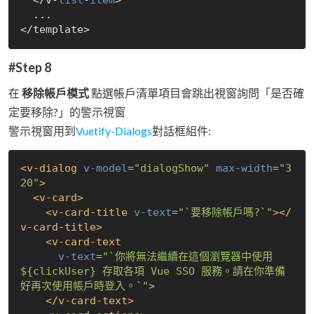
  </v-
list
-
item
>

  ...

#Step 8
在
移除帳戶模式
點選帳戶清單項目會跳出視窗詢問「是否確
定要移除?」的警示視窗
警示視窗用到
Vuetify-Dialogs
對話框組件:
<
v-dialog
v-model
=
"dialogShow"
max-width
=
"3
20"
>
<
v-card
>
<
v-card-title
v-text
=
"`要移除帳戶嗎?`"
>
</
v-card-title
>
<
v-card-text
v-text
=
"`你將無法繼續在這個瀏覽器中使用 
$
{clickUser}
 存取各項 Vue SSO 服務。請在你準備
好再次使用帳戶時登入。`"
>
</
v-card-text
>