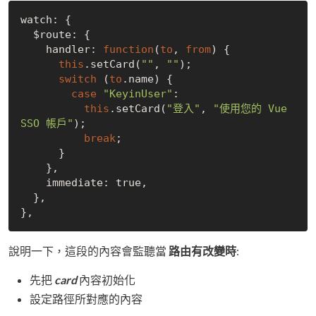
watch: {

  $route: {

    handler: 
function
(
to
, 
from
) {

this
.setCard(
""
, 
""
);

switch
 (
to
.name) {

case
"KeyinUser"
:

this
.setCard(
"登入"
, 
"使用您的 Vue 
SSO 帳戶"
);

break
;

      }

    },

    immediate: 
true
,

  },

說明一下，這段的內容會監聽當
路由有改變時
:
先把
card
內容初始化
設定路徑所對應的內容