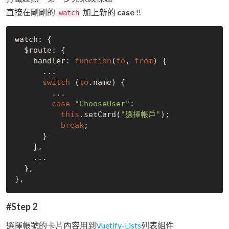
直接在剛剛的
加上新的
case
!!
watch
watch: {

  $route: {

    handler: 
function
(
to
, 
from
) {

      ...

switch
 (
to
.name) {

        ...

case
"ChooseUser"
:

this
.setCard(
"選擇帳戶"
);

break
;

      }

    },

    ...

  },

#Step 2
選擇帳號的卡片內容用到
Vuetify-Lists
列表組件