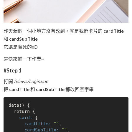
昨天漏個一個小地方沒有改到，就是我們卡片的
cardTitle
和
cardSubTitle
它還是寫死的xD
趕快來補一下作業~
#Step 1
打開
/views/Login.vue
把
cardTitle
和
cardSubTitle
都改回空字串
data() {

return 
    card:
      cardTitle:
""
      cardSubTitle:
""
,
