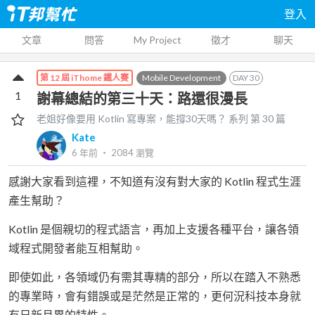
登入
文章
問答
My Project
徵才
聊天
Mobile Development
DAY
30
第 12 屆 iThome 鐵人賽
1
謝幕總結的第三十天：路還很漫長
老姐好像要用 Kotlin 寫專案，能撐30天嗎？
系列 第
30
篇
Kate
6 年前
‧
2084
瀏覽
感謝大家看到這裡，不知道有沒有對大家的 Kotlin 程式生涯
產生幫助？
Kotlin 是個親切的程式語言，再加上支援各種平台，讓各領
域程式開發者能互相幫助。
即使如此，各領域仍有需其專精的部分，所以在踏入不熟悉
的專業時，會有錯誤或是茫然是正常的，更何況科技本身就
有日新月異的特性。