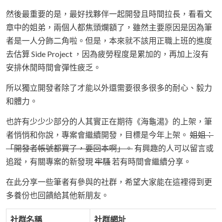
然後最重要的是，最好找夥伴一起開發且時間拉長，看看文
章中的姐弟，兩個人都焦頭爛額了，雖然主要原因是因為筆
者是一人分飾二角啦。但是，本來就不該用正職上班的進度
去估算 Side Project ，因為疲勞程度是累加的，再加上沒有
安排休閒時間會彈性疲乏。
所以獨立開發者除了才能以外還需要很多很多的耐心、毅力
和體力。
也許有少少少部分的人其實正在期待《海龜湯》的上架，筆
者悄悄和你說，專案會繼續開發，目標是今年上架。
姐姐：
「開發者帳號都買了，要回本啊」。
有興趣的人可以留言或
追蹤，有關專案的新發現
牢騷
若有時間會繼續分享。
在此分享一些筆者有參與的社群，希望大家能在這裡得到更
多養份也回饋給其他新朋友。
社群名稱
社群網址