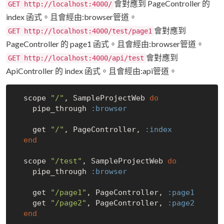
會對應到 PageController 的
GET http://localhost:4000/
index 函式。且會經由:browser管道。
會對應到
GET http://localhost:4000/test/page1
PageController 的 page1 函式。且會經由:browser管道。
會對應到
GET http://localhost:4000/api/test
ApiController 的 index 函式。且會經由:api管道。
  scope 
"/"
, SampleProjectWeb 
do
    pipe_through 
:browser
    get 
"/"
, PageController, 
:index
end
  scope 
"/test"
, SampleProjectWeb 
do
    pipe_through 
:browser
    get 
"/page1"
, PageController, 
:page1
    get 
"/page2"
, PageController, 
:page2
end