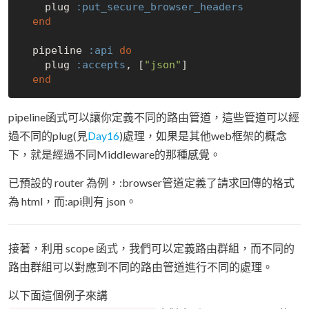
    plug 
:put_secure_browser_headers
end
  pipeline 
:api
do
    plug 
:accepts
, [
"json"
]

end
pipeline函式可以讓你定義不同的路由管道，這些管道可以經
過不同的plug(見
Day16
)處理，如果是其他web框架的概念
下，就是經過不同Middleware的那種感覺。
已預設的 router 為例，:browser管道定義了請求回傳的格式
為 html，而:api則有 json。
接著，利用 scope 函式，我們可以定義路由群組，而不同的
路由群組可以對應到不同的路由管道進行不同的處理。
以下面這個例子來講