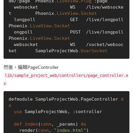
de/:page  Phoenix
.LiveView
.Plug
 :page

  websocket            WS    /live/websocke
t         Phoenix
.LiveView
.Socket
  longpoll             GET   /live/longpoll          
Phoenix
.LiveView
.Socket
  ongpoll              POST  /live/longpoll          
Phoenix
.LiveView
.Socket
  websocket            WS    /socket/websoc
ket       SampleProjectWeb
.UserSocket
然後，編輯PageController
lib/sample_project_web/controllers/page_controller.e
x
defmodule SampleProjectWeb.PageController 
d
o
use
 SampleProjectWeb, :controller

def
index
(
conn
, _params) 
do
    render(
conn
, 
"index.html"
)
