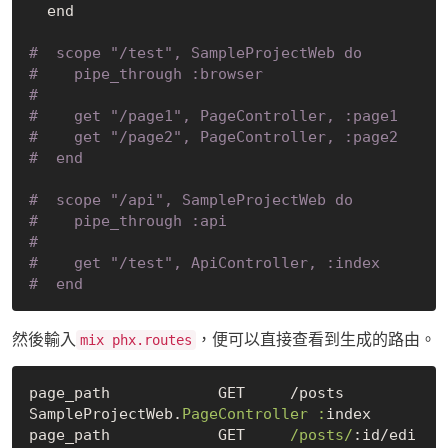
  end

#  scope "/test", SampleProjectWeb do
#    pipe_through :browser
#
#    get "/page1", PageController, :page1
#    get "/page2", PageController, :page2
#  end
#  scope "/api", SampleProjectWeb do
#    pipe_through :api
#    
#    get "/test", ApiController, :index
#  end
然後輸入
，便可以直接查看到生成的路由。
mix phx.routes
page_path            GET     /posts             
SampleProjectWeb.
PageController :
index

page_path            GET     
/posts/
:id/edi