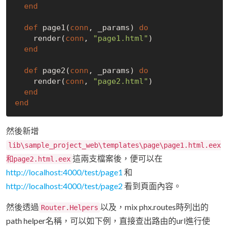
end
def
 page1(
conn
, _params) 
do
    render(
conn
, 
"page1.html"
)

end
def
 page2(
conn
, _params) 
do
    render(
conn
, 
"page2.html"
)

end
end
然後新增
lib\sample_project_web\templates\page\page1.html.eex
這兩支檔案後，便可以在
和page2.html.eex
http://localhost:4000/test/page1
和
http://localhost:4000/test/page2
看到頁面內容。
然後透過
以及，mix phx.routes時列出的
Router.Helpers
path helper名稱，可以如下例，直接查出路由的url進行使