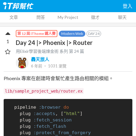
登入
文章
問答
My Project
徵才
聊天
Modern Web
DAY
24
第 12 屆 iThome 鐵人賽
1
Day 24 |> Phoenix |> Router
用Elixir學習後端煉金術
系列 第
24
篇
轟天旅人
6 年前
‧
1031
瀏覽
Phoenix 專案在創建時會幫忙產生路由相關的模組。
lib/sample_project_web/router.ex
  pipeline 
:browser
do
    plug 
:accepts
, [
"html"
]

    plug 
:fetch_session
    plug 
:fetch_flash
    plug 
:protect_from_forgery