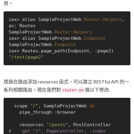
用。
iex> alias SampleProjectWeb
.Router
.Helpers
, 
as: Routes 

SampleProjectWeb
.Router
.Helpers
iex> alias SampleProjectWeb
.Endpoint
SampleProjectWeb
.Endpoint
"/test/page2"
透過在路由添加 resources 函式，可以建立 RESTful API 的一
系列相關路由，現在我們對
做以下修改:
router.ex
  scope 
"/"
, SampleProjectWeb 
do
    pipe_through :browser

    resources 
"/posts"
#    get "/", PageController, :index