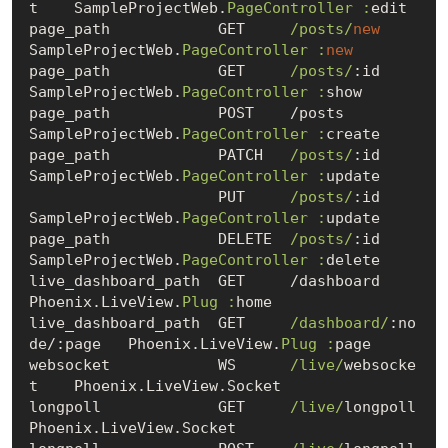
t    SampleProjectWeb.
PageController :
edit

page_path            GET     
/posts/
new
SampleProjectWeb.
PageController :
new
page_path            GET     
/posts/
:id         
SampleProjectWeb.
PageController :
show

page_path            POST    /posts             
SampleProjectWeb.
PageController :
create

page_path            PATCH   
/posts/
:id         
SampleProjectWeb.
PageController :
update

                     PUT     
/posts/
:id         
SampleProjectWeb.
PageController :
update

page_path            DELETE  
/posts/
:id         
SampleProjectWeb.
PageController :
delete

live_dashboard_path  GET     /dashboard         
Phoenix.LiveView.
Plug :
home

live_dashboard_path  GET     
/dashboard/
:no
de/:page   Phoenix.LiveView.
Plug :
page

websocket            WS      
/live/
websocke
t    Phoenix.LiveView.Socket

longpoll             GET     
/live/
longpoll     
Phoenix.LiveView.Socket
