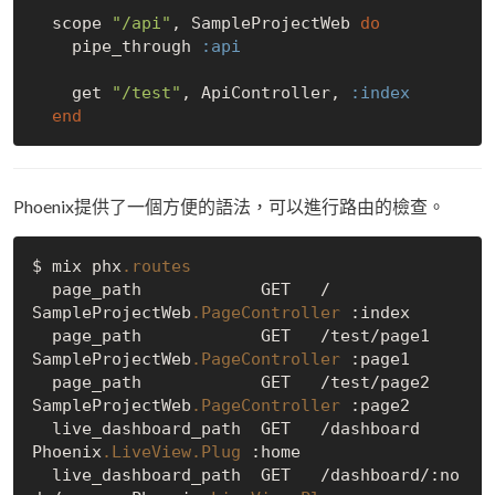
  scope 
"/api"
, SampleProjectWeb 
do
    pipe_through 
:api
    get 
"/test"
, ApiController, 
:index
end
Phoenix提供了一個方便的語法，可以進行路由的檢查。
$ mix phx
.routes
  page_path            GET   /                       
SampleProjectWeb
.PageController
 :index

  page_path            GET   /test/page1             
SampleProjectWeb
.PageController
 :page1

  page_path            GET   /test/page2             
SampleProjectWeb
.PageController
 :page2

  live_dashboard_path  GET   /dashboard              
Phoenix
.LiveView
.Plug
 :home

  live_dashboard_path  GET   /dashboard/:no