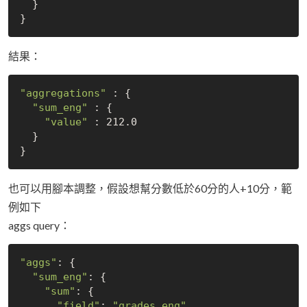
  }

結果：
"aggregations"
 : {

"sum_eng"
 : {

"value"
 : 212.0

  }

也可以用腳本調整，假設想幫分數低於60分的人+10分，範
例如下
aggs query：
"aggs"
: {

"sum_eng"
: {

"sum"
: {

"field"
: 
"grades.eng"
,
