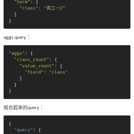
"term"
: {

"class"
: 
"資工一2"
  }

aggs query：
"aggs"
: {

"class_count"
: {

"value_count"
: {

"field"
: 
"class"
    }

  }

組合起來的query：
{

"query"
: {
