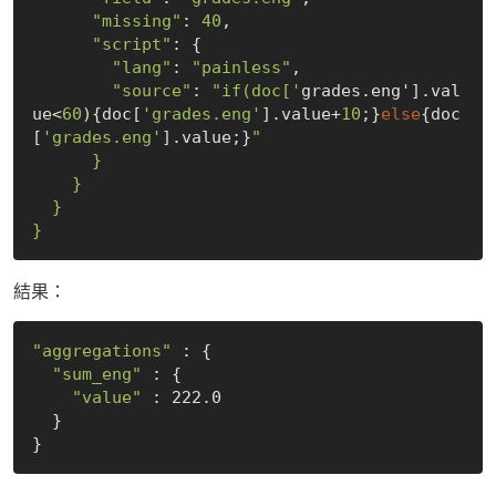
"missing"
: 
40
, 

"script"
: {

"lang"
: 
"painless"
,

"source"
: 
"if(doc['
grades.eng'].val
ue<
60
){doc[
'grades.eng'
].value+
10
;}
else
{doc
[
'grades.eng'
].value;}
"

      }

    }

  }

結果：
"aggregations"
 : {

"sum_eng"
 : {

"value"
 : 222.0

  }
