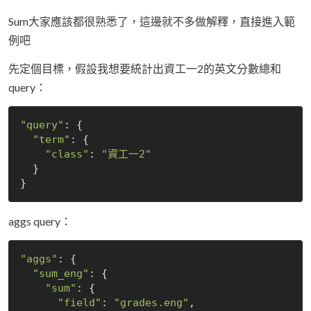
Sum大家應該都很熟悉了，這邊就不多做解釋，直接進入範
例吧
先定個目標，假設我想要統計出資工一2的英文分數總和
query：
"query"
: {

"term"
: {

"class"
: 
"資工一2"
  }

aggs query：
"aggs"
: {

"sum_eng"
: {

"sum"
: {

"field"
: 
"grades.eng"
,
