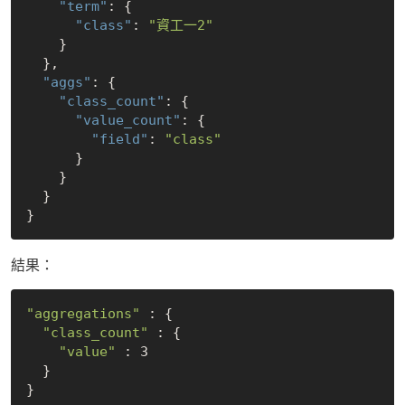
"term"
: {

"class"
: 
"資工一2"
    }

  },

"aggs"
: {

"class_count"
: {

"value_count"
: {

"field"
: 
"class"
      }

    }

  }

結果：
"aggregations"
 : {

"class_count"
 : {

"value"
 : 3

  }
