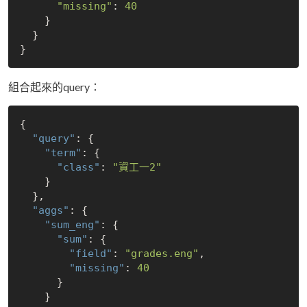
"missing"
: 
40
    }

  }

組合起來的query：
{

"query"
: {

"term"
: {

"class"
: 
"資工一2"
    }

  },

"aggs"
: {

"sum_eng"
: {

"sum"
: {

"field"
: 
"grades.eng"
,

"missing"
: 
40
      }

    }
