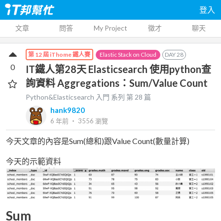
登入
文章
問答
My Project
徵才
聊天
Elastic Stack on Cloud
DAY
28
第 12 屆 iThome 鐵人賽
0
IT鐵人第28天 Elasticsearch 使用python查
詢資料 Aggregations：Sum/Value Count
Python&Elasticsearch 入門
系列 第
28
篇
hank9820
6 年前
‧
3556
瀏覽
今天文章的內容是Sum(總和)跟Value Count(數量計算)
今天的示範資料
Sum