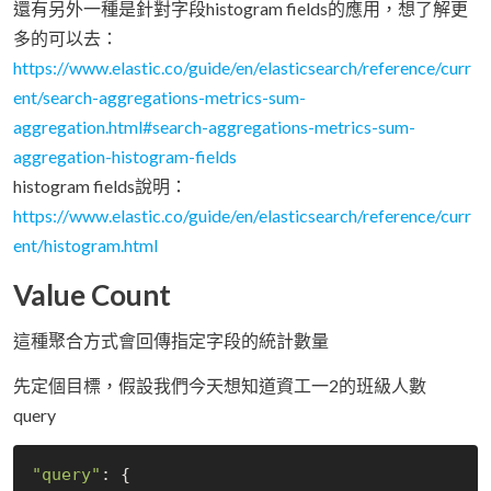
還有另外一種是針對字段histogram fields的應用，想了解更
多的可以去：
https://www.elastic.co/guide/en/elasticsearch/reference/curr
ent/search-aggregations-metrics-sum-
aggregation.html#search-aggregations-metrics-sum-
aggregation-histogram-fields
histogram fields說明：
https://www.elastic.co/guide/en/elasticsearch/reference/curr
ent/histogram.html
Value Count
這種聚合方式會回傳指定字段的統計數量
先定個目標，假設我們今天想知道資工一2的班級人數
query
"query"
: {
