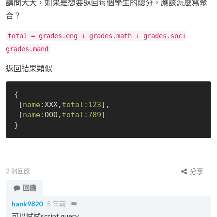
請問大大，如果是想要返回每個學生的總分，應該怎麼寫聚
合？
total = grades.eng + grades.math + grades.soc+
grades.mand
返回結果類似
{

 [
name:
XXX,
total:
123
],

 [
name:
OOO,
total:
789
]

2
則回應
分享
回應
hank9820
5 年前
可以試試script query