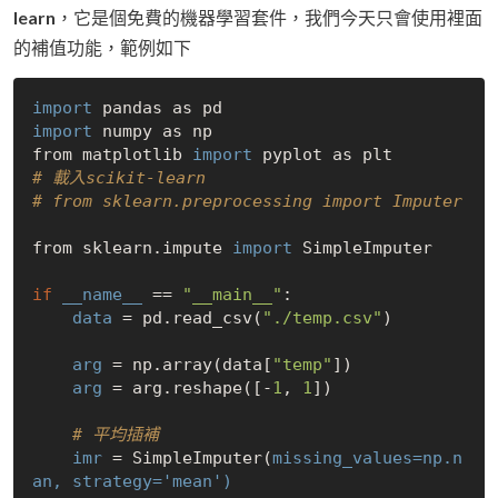
learn
，它是個免費的機器學習套件，我們今天只會使用裡面
的補值功能，範例如下
import
import
 numpy as np

from matplotlib 
import
# 載入scikit-learn
# from sklearn.preprocessing import Imputer
from sklearn.impute 
import
 SimpleImputer

if
__name__
 == 
"__main__"
:

data
 = pd.read_csv(
"./temp.csv"
)

arg
 = np.array(data[
"temp"
])

arg
 = arg.reshape([-
1
, 
1
])

# 平均插補
imr
 = SimpleImputer(
missing_values=np.n
an,
strategy='mean')