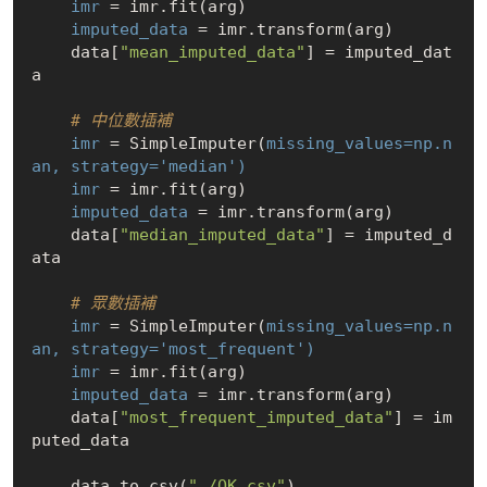
imr
 = imr.fit(arg)

imputed_data
 = imr.transform(arg)

    data[
"mean_imputed_data"
] = imputed_dat
a

# 中位數插補
imr
 = SimpleImputer(
missing_values=np.n
an,
strategy='median')
imr
 = imr.fit(arg)

imputed_data
 = imr.transform(arg)

    data[
"median_imputed_data"
] = imputed_d
ata

# 眾數插補
imr
 = SimpleImputer(
missing_values=np.n
an,
strategy='most_frequent')
imr
 = imr.fit(arg)

imputed_data
 = imr.transform(arg)

    data[
"most_frequent_imputed_data"
] = im
puted_data

    data.to_csv(
"./OK.csv"