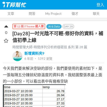
登入
文章
問答
My Project
徵才
聊天
AI & Data
DAY
28
第 12 屆 iThome 鐵人賽
0
[Day28]一吋光陰不可輕-修好你的資料，補
值初學上線
時間管理大師-時間序列分析終極密技
系列 第
28
篇
新增資料夾9
6 年前
‧
5392
瀏覽
今天我們要來解決空缺的部份，我們要使用的素材如下，是
一張每隔五分鐘就紀錄溫度的資料表，我結圖整張表最上面
的一小部份，可以看出表中有幾格空缺