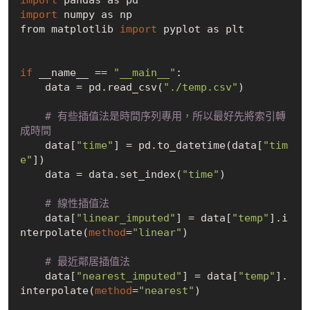
import
 numpy as np

from matplotlib 
import
 pyplot as plt 

if
 __name__ == 
"__main__"
:

    data = pd.read_csv(
"./temp.csv"
)
    # 有些插值法是時間序列專用，所以最好先將索引轉
成時間
    data[
"time"
] = pd.to_datetime(data[
"tim
e"
])

    data = data.set_index(
"time"
)
    # 線性插值法
    data[
"linear_imputed"
] = data[
"temp"
].i
nterpolate(
method
=
"linear"
)
    # 最近鄰居插值法
    data[
"nearest_imputed"
] = data[
"temp"
].
interpolate(
method
=
"nearest"
)