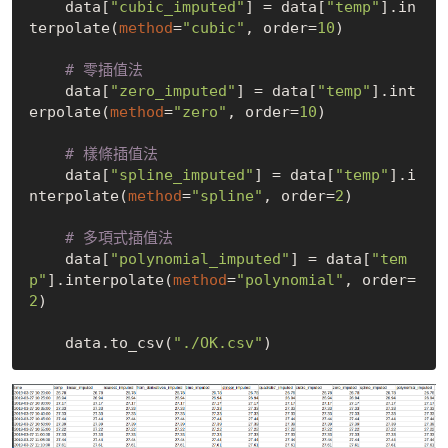
    data[
"cubic_imputed"
] = data[
"temp"
].in
terpolate(
method
=
"cubic"
, order=
10
)
    # 零插值法
    data[
"zero_imputed"
] = data[
"temp"
].int
erpolate(
method
=
"zero"
, order=
10
)
    # 樣條插值法
    data[
"spline_imputed"
] = data[
"temp"
].i
nterpolate(
method
=
"spline"
, order=
2
)
    # 多項式插值法
    data[
"polynomial_imputed"
] = data[
"tem
p"
].interpolate(
method
=
"polynomial"
, order=
2
)

    data.to_csv(
"./OK.csv"