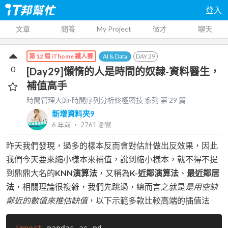
登入
文章
問答
My Project
徵才
聊天
AI & Data
DAY
29
第 12 屆 iThome 鐵人賽
0
[Day29]懶惰的人是時間的奴隸-資料醫生，
補值高手
時間管理大師-時間序列分析終極密技
系列 第
29
篇
新增資料夾9
6 年前
‧
2761
瀏覽
昨天我們發現，過多的樣本反而會對估計做出反效果，因此
我們今天要來縮小樣本來補值，說到縮小樣本，就不得不提
到鼎鼎大名的
KNN演算法
，又稱為
K-近鄰演算法
、
最近鄰居
法
，相關理論很複雜，我們先跳過，總而言之就是
是用空缺
鄰近的數值來推估缺值
，以下示範多款比較高端的插值法
import