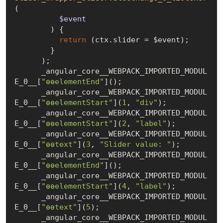
(
          $event

) 
{

return
 (ctx.slider = $event);

        }

      );

      _angular_core__WEBPACK_IMPORTED_MODUL
E_0__[
"ɵɵelementEnd"
]();

      _angular_core__WEBPACK_IMPORTED_MODUL
E_0__[
"ɵɵelementStart"
](
1
, 
"div"
);

      _angular_core__WEBPACK_IMPORTED_MODUL
E_0__[
"ɵɵelementStart"
](
2
, 
"label"
);

      _angular_core__WEBPACK_IMPORTED_MODUL
E_0__[
"ɵɵtext"
](
3
, 
"Slider value: "
);

      _angular_core__WEBPACK_IMPORTED_MODUL
E_0__[
"ɵɵelementEnd"
]();

      _angular_core__WEBPACK_IMPORTED_MODUL
E_0__[
"ɵɵelementStart"
](
4
, 
"label"
);

      _angular_core__WEBPACK_IMPORTED_MODUL
E_0__[
"ɵɵtext"
](
5
);

      _angular_core__WEBPACK_IMPORTED_MODUL