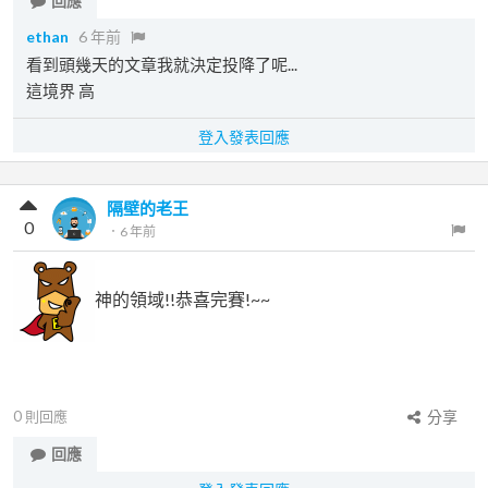
回應
ethan
6 年前
看到頭幾天的文章我就決定投降了呢...
這境界 高
登入發表回應
隔壁的老王
0
．
6 年前
神的領域!!恭喜完賽!~~
0
則回應
分享
回應