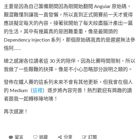
主要是因為自己籌備期間因為剛開始翻閱 Angular 原始碼，
艱澀難懂到讓我一直發懶，所以直到正式開賽前一天才覺得
應該擬定每天的內容，接著就開始了每天絞盡腦汁產出一篇
的生活。其中有幾篇真的是困難重重，像是最開頭的
Dependency Injection 系列，那個原始碼我真的是遲遲無法參
悟阿……
總之感謝各位讀者這 30 天的陪伴，因為比賽時間限制，所以
我做了一些艱難的抉擇，像是不小心忽略部分說明之類的。
發佈在鐵人賽的這系列未來不會有其他更新，但我會在個人
的 Medium（
這裡
）逐步將內容完善！熱烈歡迎有興趣的讀
者跟我一起轉移陣地噢！
再次感謝！
留言
追蹤
分享
訂閱