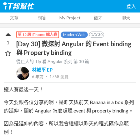
登入
文章
問答
My Project
徵才
聊天
Modern Web
DAY
30
第 12 屆 iThome 鐵人賽
1
[Day 30] 微探討 Angular 的 Event binding
與 Property binding
從巨人的 Tip 看 Angular
系列 第
30
篇
林穎平 EP
6 年前
‧
1768
瀏覽
鐵人賽最後一天！
今天要跟各位分享的呢，是昨天與前天 Banana in a box 系列
的延伸，關於 Angular 怎麼處理 event 與 property binding。
因為是延伸的內容，所以我會繼續以昨天的程式碼作為範
例！