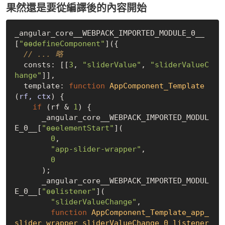
果然還是要從編譯後的內容開始
_angular_core__WEBPACK_IMPORTED_MODULE_0__
[
"ɵɵdefineComponent"
]({

// ... 略
  consts: [[
3
, 
"sliderValue"
, 
"sliderValueC
hange"
]],

  template: 
function
AppComponent_Template
(
rf, ctx
) 
{

if
 (rf & 
1
) {

      _angular_core__WEBPACK_IMPORTED_MODUL
E_0__[
"ɵɵelementStart"
](

0
,

"app-slider-wrapper"
,

0
      );

      _angular_core__WEBPACK_IMPORTED_MODUL
E_0__[
"ɵɵlistener"
](

"sliderValueChange"
,

function
AppComponent_Template_app_
slider_wrapper_sliderValueChange_0_listener