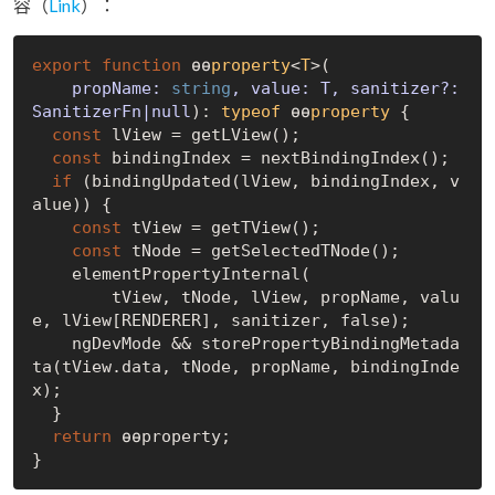
容（
Link
）：
export
function
 ɵɵ
property
<
T
>(
    propName: 
string
, value: T, sanitizer?: 
SanitizerFn|
null
): 
typeof
 ɵɵ
property
{

const
 lView = getLView();

const
 bindingIndex = nextBindingIndex();

if
 (bindingUpdated(lView, bindingIndex, v
alue)) {

const
 tView = getTView();

const
 tNode = getSelectedTNode();

    elementPropertyInternal(

        tView, tNode, lView, propName, valu
e, lView[RENDERER], sanitizer, 
false
);

    ngDevMode && storePropertyBindingMetada
ta(tView.data, tNode, propName, bindingInde
x);

  }

return
 ɵɵproperty;
