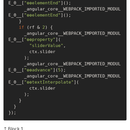
E_0__[
"ɵɵelementEnd"
]();

      _angular_core__WEBPACK_IMPORTED_MODUL
E_0__[
"ɵɵelementEnd"
]();

    }

if
 (rf & 
2
) {

      _angular_core__WEBPACK_IMPORTED_MODUL
E_0__[
"ɵɵproperty"
](

"sliderValue"
,

        ctx.slider

      );

      _angular_core__WEBPACK_IMPORTED_MODUL
E_0__[
"ɵɵadvance"
](
5
);

      _angular_core__WEBPACK_IMPORTED_MODUL
E_0__[
"ɵɵtextInterpolate"
](

        ctx.slider

      );

    }

  }

↑ Block 1