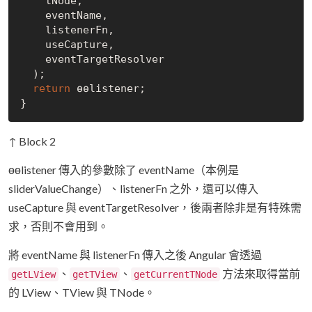
    tNode,

    eventName,

    listenerFn,

    useCapture,

    eventTargetResolver

  );

return
 ɵɵlistener;

↑ Block 2
ɵɵlistener 傳入的參數除了 eventName（本例是
sliderValueChange）、listenerFn 之外，還可以傳入
useCapture 與 eventTargetResolver，後兩者除非是有特殊需
求，否則不會用到。
將 eventName 與 listenerFn 傳入之後 Angular 會透過
、
、
方法來取得當前
getLView
getTView
getCurrentTNode
的 LView、TView 與 TNode。