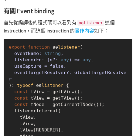
有關 Event binding
首先從編譯後的程式碼可以看到有
這個
ɵɵlistener
instruction，而這個 instruction 的
實作內容
如下：
export
function
 ɵɵ
listener
(
  eventName: 
string
,

  listenerFn: (e?: 
any
) => 
any
,

  useCapture = 
false
,

  eventTargetResolver?: GlobalTargetResolve
): 
typeof
 ɵɵ
listener
{

const
 lView = getLView();

const
 tView = getTView();

const
 tNode = getCurrentTNode()!;

  listenerInternal(

    tView,

    lView,

    lView[RENDERER],
