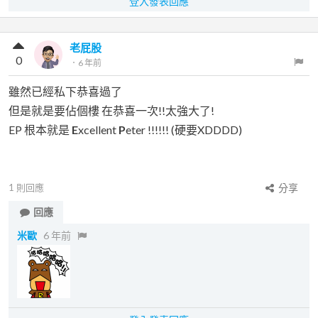
登入發表回應
老屁股
0
．
6 年前
雖然已經私下恭喜過了
但是就是要佔個樓 在恭喜一次!!太強大了!
EP 根本就是
E
xcellent
P
eter !!!!!! (硬要XDDDD)
1
則回應
分享
回應
米歐
6 年前