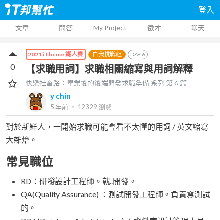
登入
文章
問答
My Project
徵才
聊天
自我挑戰組
DAY
6
2021 iThome 鐵人賽
0
【求職用詞】求職相關縮寫與用詞解釋
快樂社畜路：畢業後的後端開發求職準備
系列 第
6
篇
yichin
5 年前
‧
12329
瀏覽
對於新鮮人，一開始求職可能會看不太懂的用詞 / 英文縮寫
大雜燴。
常見職位
RD：研發設計工程師。就..開發。
QA(Quality Assurance) ：測試開發工程師。負責寫測試
的。