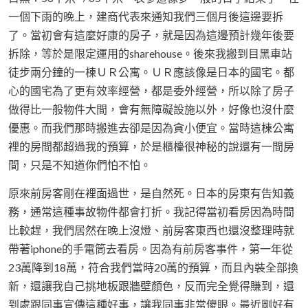
一個下雨的晚上，建商代表來通知我們三個月後這邊要拆
了。當初會有這麼好康的房子，就是因為這邊預計幾年後要
拆除，等於是限定運用的sharehouse。後來我搬到目黑車站
徒步兩分鐘的一棟ＵＲ公寓。ＵＲ應該像是日本的國宅。都
心的國宅為了更有效率經營，都是委外經營，所以除了房子
做得比一般物件大間，會有無障礙設施以外，好像也沒什麼
優惠。而我們那時搬進去卻是因為貪小便宜。當時這棟公寓
裡的房間都超過我的預算，於是櫃檯很神秘的說還有一間房
間，只是不知道你們怕不怕。
原來前房客剛在裡面過世，是自然死。日本的房東有告知義
務，通常這種事故物件都會打折。我記得當初看房因為時間
比較趕，我們居然在晚上沒燈、前房客東西也還沒整理時就
帶著iphone的手電筒去看房。因為有前房客事件，第一年從
23萬降到18萬，符合我們當時20萬的預算，而且內裝全部換
新，還讓我自己挑地板跟牆壁顏色，反而完全覺得賺到，還
到處跟同事宣傳這種好事，讓我同事非常傻眼。最近剛好有