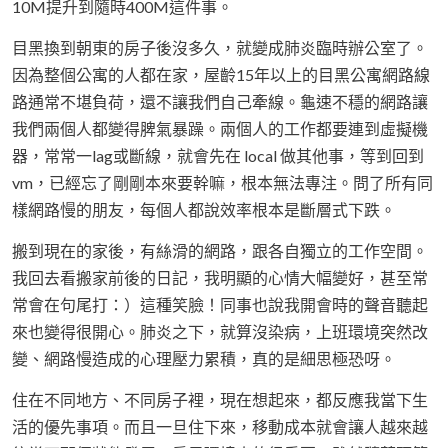
10M提升到隨時400M這件事。
目黑換到朝東的房子後沒多久，就變成肺炎臨時辦公室了。
因為整個公寓的人都在家，屋齡15年以上的目黑公寓網路線
路通常不堪負荷，還不讓我們自己牽線。龜速不穩的網路讓
我們兩個人都變得脾氣暴躁。兩個人的工作都要連到虛擬機
器，常常一lag或斷線，就會先在 local 做其他事，等到回到
vm，已經忘了剛剛本來要幹嘛，根本無法專注。問了所有同
樣網路慢的朋友，每個人都說效率根本是斷層式下跌。
搬到現在的家後，有絲滑的網路，跟各自獨立的工作空間。
我回去看搬家前後的日記，我明顯的心情大幅變好，甚至常
常會在句尾打：）這種笑臉！同事也說我開會時的聲音聽起
來也變得很開心。肺炎之下，就算沒染病，上班環境突然改
變、網路慢造成的心理壓力累積，真的是細思極恐呀。
住在不同地方、不同房子裡，現在想起來，都反應我當下生
活的優先事項。而且一旦住下來，移動成本就會讓人越來越