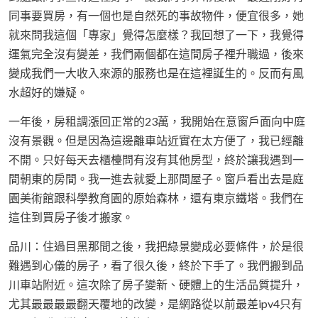
同事要買房，有一個也是自然死的事故物件，便宜很多，她
就來問我這個「專家」覺得怎麼樣？我回想了一下，我覺得
運氣完全沒有變差，我們兩個都在這間房子裡升職過，後來
變成我們一大收入來源的服務也是在這裡誕生的。反而有風
水超好的嫌疑。
一年後，房租調漲回正常的23萬，我開始在意窗戶面向中庭
沒有景觀。但是因為這邊離車站近實在太方便了，我已經離
不開。只好每天去櫃檯問有沒有其他房型，終於讓我遇到一
間朝東的房間。我一進去就愛上那間屋子。窗戶看出去是庭
園美術館跟科學教育園的原始森林，還有東京鐵塔。我們在
這住到買房子後才搬家。
品川：住過目黑那間之後，我把綠景變成必要條件，於是很
難遇到心儀的房子，看了很久後，終於下手了。我們搬到品
川車站附近。這次除了房子變新、硬體上的生活品質提升，
尤其最最最最翻天覆地的改變，是網路從以前最差ipv4只有