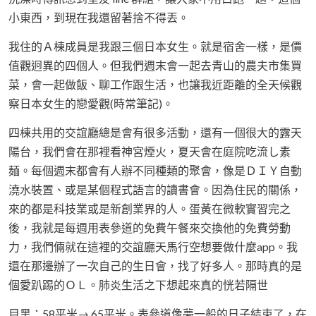
小東西，到現在我還留著捨不得丟。
我住的Ａ棟成員是我跟三個日本女生。就是宿舍一樣，是價
值觀迥異的四個人。但我們週末會一起去青山的農夫市集買
菜，會一起做飯、聊工作跟生活，也讓我近距離的全天候觀
察日本女生的戀愛觀(時常筆記)。
四棟共用的交誼廳總是會有很多活動，還有一個很大的露天
陽台，我們會在那裡看神宮煙火，夏天會在庭院吃流し素
麺。每個週末都會有人辦不同種類的聚會，像是ＤＩＹ自動
澆水裝置、或是某個程式語言的讀書會。因為住民的關係，
來的都是科技業或是新創業界的人。蛋黃在微軟實習完之
後，我就是每週用表參道的免費午餐來交換他的免費勞動
力，我們倆就在這裡的交誼廳天馬行空想要做什麼app。我
還在那邊辦了一次自己的生日會，找了好多人。那時真的是
個愛趴踢的ＯＬ。肺炎生活之下想起來真的恍若隔世
目黑：58平米→ 65平米。表參道像夢一般的日子結束了，在