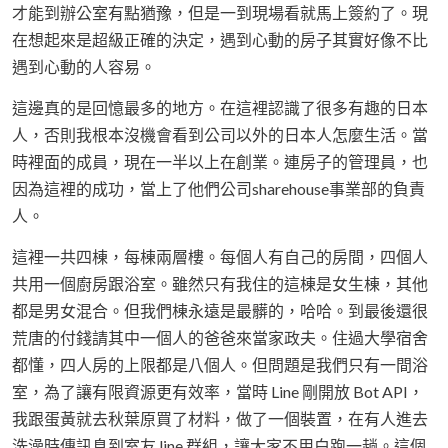
才能到辦公室有點猶豫，但是一到現場看就馬上簽約了。現
在想起來是超級正確的決定，遇到心動的房子其實好像不比
遇到心動的人容易。
這邊真的是回憶最多的地方。在這裡認識了很多有趣的日本
人，否則我根本沒機會看到公司以外的日本人怎麼生活。當
時裡面的成員，現在一半以上在創業。連房子的管理員，也
因為這裡的成功，當上了他們公司sharehouse事業部的負責
人。
這裡一共四棟，每棟兩層樓。每個人有自己的房間，四個人
共用一個廚房跟浴室。雖然只有我住的這棟是女生棟，其他
都是男女混合。但我們棟永遠是最髒的，哈哈。到最後還很
荒唐的付錢請其中一個人的爸爸來當家政夫。住過大學宿舍
都懂，四人房的上限都是八個人。但問題是我們只有一間浴
室，為了讓有限資源更有效率，當時 Line 剛開放 Bot API，
我跟蛋黃就去秋葉原買了材料，做了一個裝置，在有人進去
洗澡時傳訊息到室友 line 群組，讓大家不用白跑一趟。這個