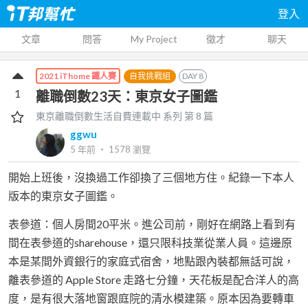
登入
文章
問答
My Project
徵才
聊天
自我挑戰組
DAY
8
2021 iThome 鐵人賽
1
離職倒數23天：東京女子圖鑑
東京離職倒數生活自費連載中
系列 第
8
篇
ggwu
5 年前
‧
1578
瀏覽
開始上班後，沒換過工作卻換了三個地方住。紀錄一下本人
版本的東京女子圖鑑。
表參道：個人房間20平米。進公司前，剛好在網路上看到有
間在表參道的sharehouse，還只限科技業從業人員。這邊原
本是某間外資銀行的家庭式宿舍，地點跟內裝都無話可說，
離表參道的 Apple Store 走路七分鐘，天花板是配合洋人的高
度，是有很大落地窗跟庭院的清水模建築。原本因為要轉車