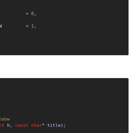
           = 
0
,

OW         = 
1
,

ndow
nt
 h, 
const
char
* title)
;
