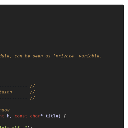
dule, can be seen as 'private' variable.
----------- //
taion       //
----------- //
ndow
nt
 h, 
const
char
* title)
 {
