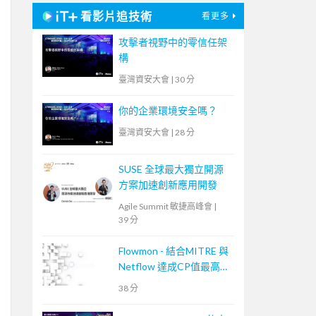
看影片追技術
看更多
攻擊者視野中的零信任架
構
臺灣資安大會
|
30 分
你的企業環境安全嗎？
臺灣資安大會
|
28 分
SUSE 全球最大獨立開源
方案加速創新應用開發
Agile Summit 敏捷高峰會
|
39 分
Flowmon - 結合MITRE 與
Netflow 達成CP值最高的
資安事件應變手段
38 分