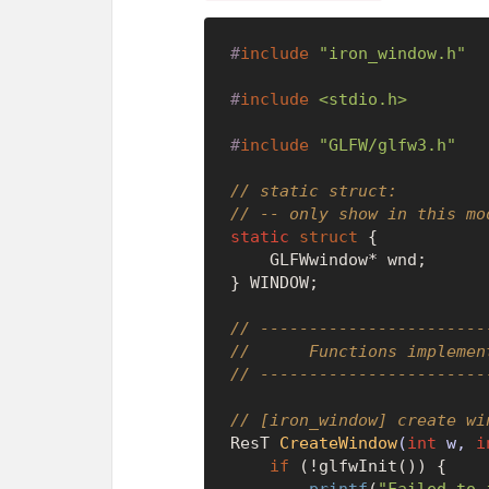
#
include
"iron_window.h"
#
include
<stdio.h>
#
include
"GLFW/glfw3.h"
// static struct: 
// -- only show in this mo
static
struct
 {
    GLFWwindow* wnd;

} WINDOW;

// -----------------------
//      Functions implemen
// -----------------------
// [iron_window] create wi
ResT 
CreateWindow
(
int
 w, 
i
if
 (!glfwInit()) {
