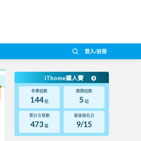
登入/註冊
iThome鐵人賽
參賽組數
團體組數
144
5
組
組
累計文章數
最後報名日
473
9/15
篇