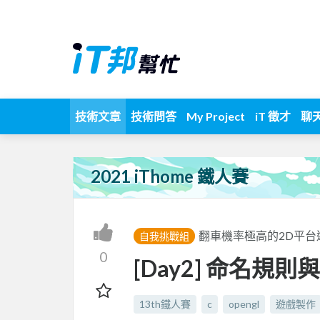
技術文章
技術問答
My Project
iT 徵才
聊
2021 iThome 鐵人賽
翻車機率極高的2D平台遊戲(2
自我挑戰組
0
[Day2] 命名規
13th鐵人賽
c
opengl
遊戲製作