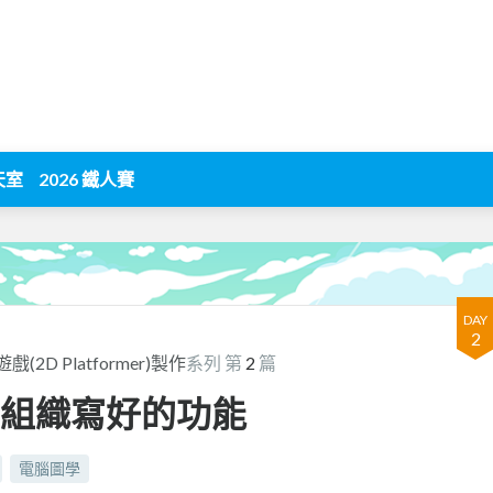
天室
2026 鐵人賽
DAY
2
D Platformer)製作
系列 第
2
篇
則與組織寫好的功能
電腦圖學