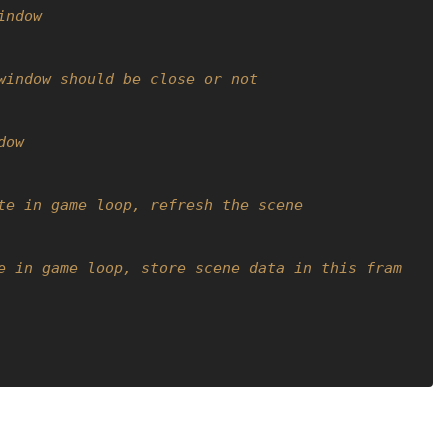
indow
window should be close or not
dow
te in game loop, refresh the scene
e in game loop, store scene data in this fram