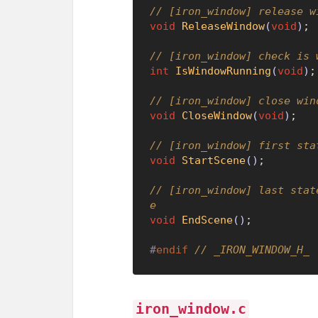
// [iron_window] release w
void
ReleaseWindow
(
void
)
;

// [iron_window] check is 
int
IsWindowRunning
(
void
)
;

// [iron_window] close win
void
CloseWindow
(
void
)
;

// [iron_window] first sta
void
StartScene
()
;

// [iron_window] last stat
e
void
EndScene
()
;

#
endif
// _IRON_WINDOW_H_
iron_window.c