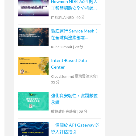
Flowmon NDR 7x24 的人
工智慧網路安全分析師如
何快速掌握網路偵測與回
IT EXPLAINED
|
40 分
應
徹底運行 Service Mesh：
在全球與邊緣部署
Kubernetes
KubeSummit
|
28 分
Intent-Based Data
Center
Cloud Summit 臺灣雲端大會
|
32 分
強化資安韌性，實踐數位
永續
數位政府高峰會
|
28 分
一個關於 API Gateway 的
導入評估指引