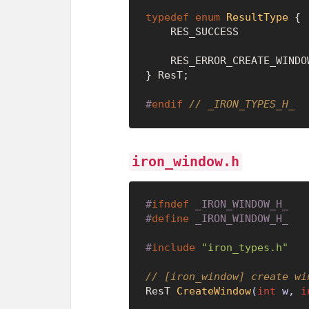
typedef
enum
ResultType
 {
    RES_SUCCESS          
    RES_ERROR_CREATE_WIND
} ResT;

#
endif
// _IRON_TYPES_H_
iron_window.h
#
ifndef
 _IRON_WINDOW_H_
#
define
 _IRON_WINDOW_H_
#
include
"iron_types.h"
// [iron_window] create wi
ResT 
CreateWindow
(
int
 w, 
i