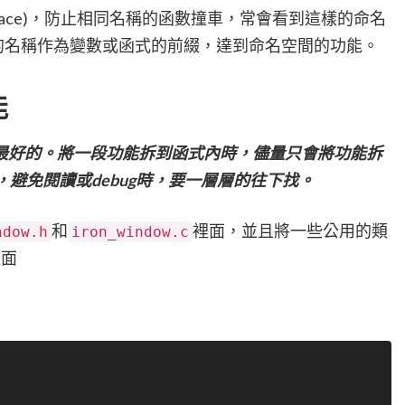
space)，防止相同名稱的函數撞車，常會看到這樣的命名
的名稱作為變數或函式的前綴，達到命名空間的功能。
能
最好的。將一段功能拆到函式內時，儘量只會將功能拆
ck，避免閱讀或debug時，要一層層的往下找。
和
裡面，並且將一些公用的類
ndow.h
iron_window.c
裡面