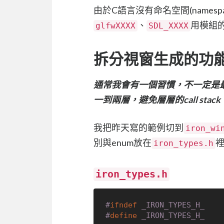
由於C語言沒有命名空間(name
、
用模組
glfwXXXX
SDL_XXXX
拆分視窗生成的功
通常我會有一個習慣，不一定是
一到兩層，避免層層的call sta
我把昨天寫的範例切到
iron_wi
別與enum放在
iron_types.h
iron_types.h
#
ifndef
 _IRON_TYPES_H_
#
define
 _IRON_TYPES_H_