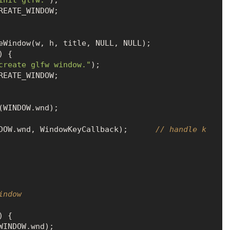
init glfw."
);

REATE_WINDOW;

ateWindow(w, h, title, 
NULL
, 
NULL
);

) {

create glfw window."
);

REATE_WINDOW;

WINDOW.wnd, WindowKeyCallback);      
// handle k
indow
) {
