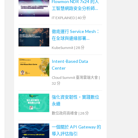
Flowmon NDR 7x24 的人
工智慧網路安全分析師如
何快速掌握網路偵測與回
IT EXPLAINED
|
40 分
應
徹底運行 Service Mesh：
在全球與邊緣部署
Kubernetes
KubeSummit
|
28 分
Intent-Based Data
Center
Cloud Summit 臺灣雲端大會
|
32 分
強化資安韌性，實踐數位
永續
數位政府高峰會
|
28 分
一個關於 API Gateway 的
導入評估指引