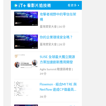
看影片追技術
看更多
攻擊者視野中的零信任架
構
臺灣資安大會
|
30 分
你的企業環境安全嗎？
臺灣資安大會
|
28 分
SUSE 全球最大獨立開源
方案加速創新應用開發
Agile Summit 敏捷高峰會
|
39 分
Flowmon - 結合MITRE 與
Netflow 達成CP值最高的
資安事件應變手段
38 分