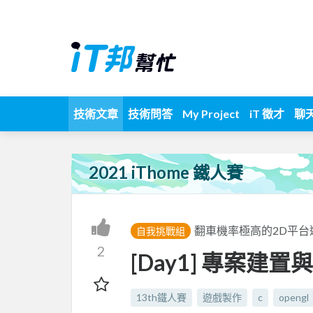
技術文章
技術問答
My Project
iT 徵才
聊
2021 iThome 鐵人賽
翻車機率極高的2D平台遊戲(2
自我挑戰組
2
[Day1] 專案建
13th鐵人賽
遊戲製作
c
opengl