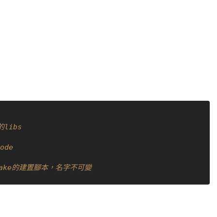
libs
ode
CMake的建置腳本，名字不可變