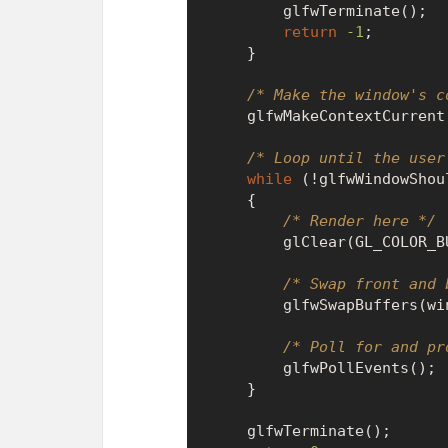
        glfwTerminate();

return
-1
;

    }

/* Make the window's c
    glfwMakeContextCurrent(window);

/* Loop until the user
while
 (!glfwWindowShou
    {

/* Render here */
        glClear(GL_COLOR_BUFFER_BIT);

/* Swap front and 
        glfwSwapBuffers(window);

/* Poll for and pr
        glfwPollEvents();

    }

    glfwTerminate();
