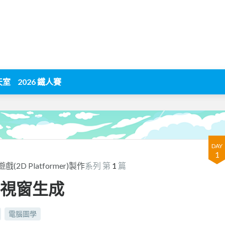
天室
2026 鐵人賽
DAY
1
D Platformer)製作
系列 第
1
篇
置與視窗生成
電腦圖學