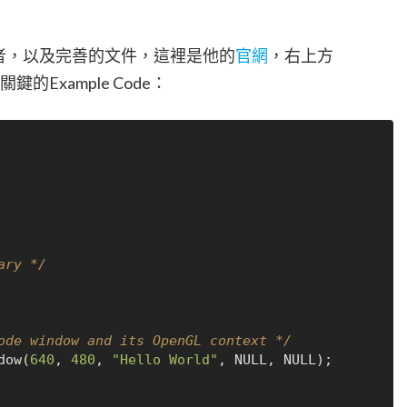
者，以及完善的文件，這裡是他的
官網
，右上方
鍵的Example Code：
ary */
ode window and its OpenGL context */
ndow(
640
, 
480
, 
"Hello World"
, 
NULL
, 
NULL
);
