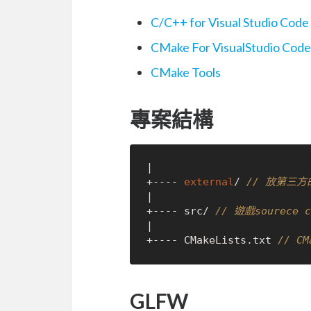
C/C++ for Visual Studio Code
CMake For VisualStudio Code
CMake Tools
專案結構
|

+---- 
external
/ 
// 放第三方的
|

+---- src/ 
// 遊戲sourece c
|

+---- CMakeLists.txt 
// 
GLFW