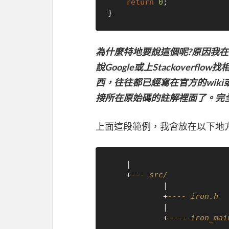
return
0
;

為什麼特地要說這個呢?原因我在
說Google或上Stackover
西，往往都已經寫在官方的wik
接所在原始碼的註解裡面了。完
上面這段範例，我會放在以下地
    |

    +
--- src/
            |

            +
---- iron.h
            |

            +
---- iron_mai