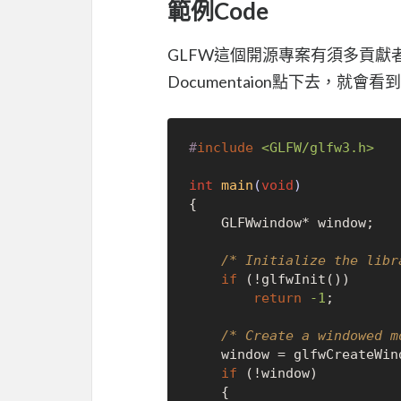
範例Code
GLFW這個開源專案有須多貢獻
Documentaion點下去，就會看到關
#
include
<GLFW/glfw3.h>
int
main
(
void
)
{

    GLFWwindow* window;

/* Initialize the libr
if
 (!glfwInit())

return
-1
;

/* Create a windowed m
    window = glfwCreateWi
if
 (!window)

    {
