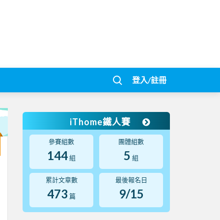
登入/註冊
iThome鐵人賽
參賽組數
團體組數
144
5
組
組
累計文章數
最後報名日
473
9/15
篇