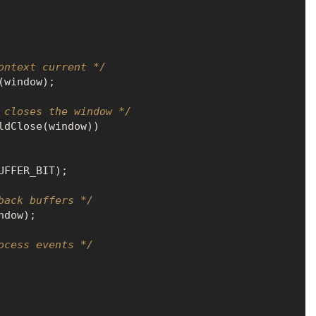
ontext current */
 closes the window */
ldClose(window))

back buffers */
ocess events */