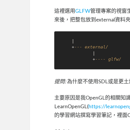
這裡選用
GLFW
管理專案的視窗
來後，把整包放到external資
    |

    +
--- external/
            |

            +
---- glfw/
提問:
為什麼不使用SDL或是更土炮
主要原因是我OpenGL的相關知
LearnOpenGL(
https://learnopen
的學習網站撰寫學習筆記，裡面Crea