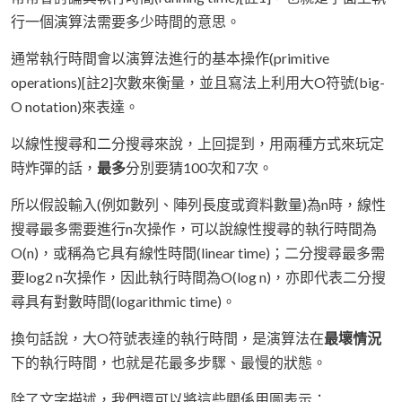
行一個演算法需要多少時間的意思。
通常執行時間會以演算法進行的基本操作(primitive
operations)[註2]次數來衡量，並且寫法上利用大O符號(big-
O notation)來表達。
以線性搜尋和二分搜尋來說，上回提到，用兩種方式來玩定
時炸彈的話，
最多
分別要猜100次和7次。
所以假設輸入(例如數列、陣列長度或資料數量)為n時，線性
搜尋最多需要進行n次操作，可以說線性搜尋的執行時間為
O(n)，或稱為它具有線性時間(linear time)；二分搜尋最多需
要log2 n次操作，因此執行時間為O(log n)，亦即代表二分搜
尋具有對數時間(logarithmic time)。
換句話說，大O符號表達的執行時間，是演算法在
最壞情況
下的執行時間，也就是花最多步驟、最慢的狀態。
除了文字描述，我們還可以將這些關係用圖表示：