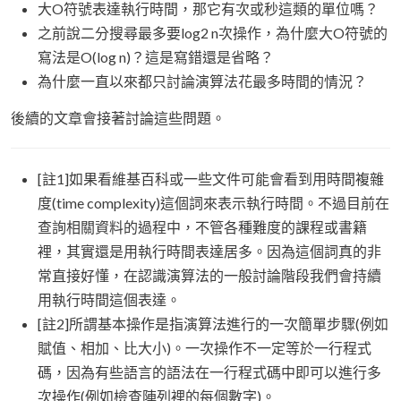
大O符號表達執行時間，那它有次或秒這類的單位嗎？
之前說二分搜尋最多要log2 n次操作，為什麼大O符號的
寫法是O(log n)？這是寫錯還是省略？
為什麼一直以來都只討論演算法花最多時間的情況？
後續的文章會接著討論這些問題。
[註1]如果看維基百科或一些文件可能會看到用時間複雜
度(time complexity)這個詞來表示執行時間。不過目前在
查詢相關資料的過程中，不管各種難度的課程或書籍
裡，其實還是用執行時間表達居多。因為這個詞真的非
常直接好懂，在認識演算法的一般討論階段我們會持續
用執行時間這個表達。
[註2]所謂基本操作是指演算法進行的一次簡單步驟(例如
賦值、相加、比大小)。一次操作不一定等於一行程式
碼，因為有些語言的語法在一行程式碼中即可以進行多
次操作(例如檢查陣列裡的每個數字)。