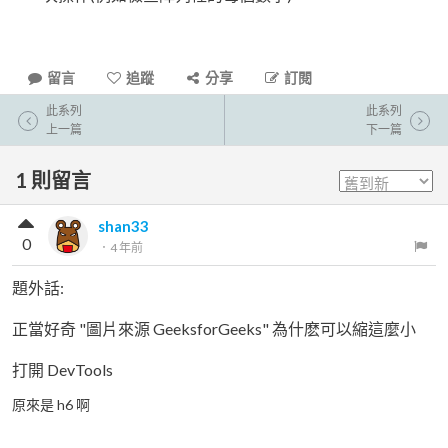
留言
追蹤
分享
訂閱
此系列
此系列
上一篇
下一篇
1
則留言
shan33
0
．
4 年前
題外話:
正當好奇 "圖片來源 GeeksforGeeks" 為什麽可以縮這麼小
打開 DevTools
原來是 h6 啊