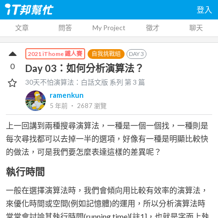
登入
文章
問答
My Project
徵才
聊天
自我挑戰組
DAY
3
2021 iThome 鐵人賽
0
Day 03：如何分析演算法？
30天不怕演算法：白話文版
系列 第
3
篇
ramenkun
5 年前
‧
2687
瀏覽
上一回講到兩種搜尋演算法，一種是一個一個找，一種則是
每次尋找都可以去掉一半的選項，好像有一種是明顯比較快
的做法，可是我們要怎麼表達這樣的差異呢？
執行時間
一般在選擇演算法時，我們會傾向用比較有效率的演算法，
來優化時間或空間(例如記憶體)的運用，所以分析演算法時
常常會討論其執行時間(running time)[註1]，也就是字面上執