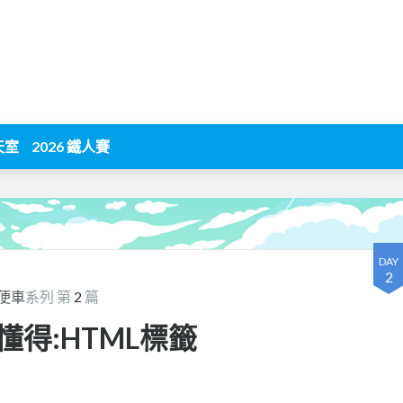
天室
2026 鐵人賽
DAY
2
便車
系列 第
2
篇
懂得:HTML標籤