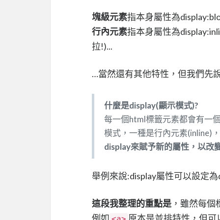
塊級元素
指本身屬性為display:
行內元素
指本身屬性為display
拉!)...
…當然還有其他特性，但我們先
什麼是display(顯示模式)?
每一個html標籤元素都會有一個
模式，一種是行內元素(inline)
display來賦予新的屬性，以
舉例來說:display屬性可以設定為display:I
這段我整理的重點是
，雖然每個
例如
原本是並排特性，但可
<a>