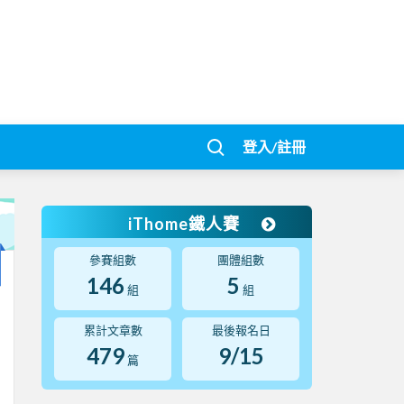
登入/註冊
iThome鐵人賽
參賽組數
團體組數
146
5
組
組
累計文章數
最後報名日
479
9/15
篇