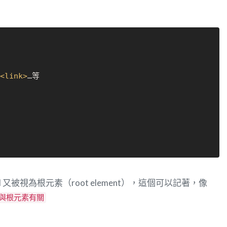
<
link
>
又被視為根元素（root element），這個可以記著，像
就與根元素有關