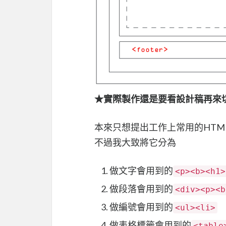
★實際製作還是要看設計稿再來
本來只想提出工作上常用的HTML
不過我大致將它分為
做文字會用到的
<p><b><h1>
做段落會用到的
<div><p><b
做編號會用到的
<ul><li>
做表格標籤會用到的
<table