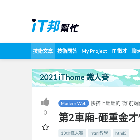
技術文章
技術問答
My Project
iT 徵才
聊
2021 iThome 鐵人賽
快搭上姐姐的`微`前端
Modern Web
0
第2車廂-砸重金才
13th鐵人賽
html教學
html5