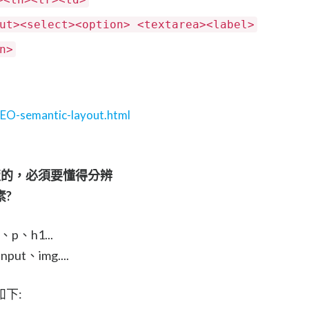
ut><select><option> <textarea><label>
n>
SEO-semantic-layout.html
版的，必須要懂得分辨
?
p、h1...
t、img....
下: