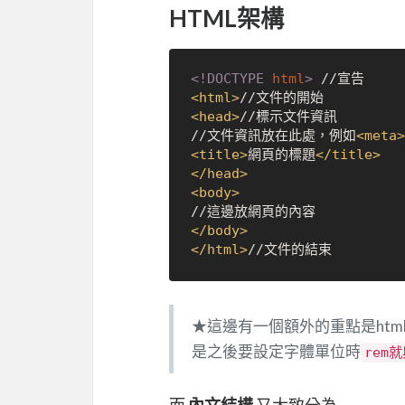
HTML架構
<!DOCTYPE 
html
>
<
html
>
<
head
>
//標示文件資訊

//文件資訊放在此處，例如
<
meta
>
<
title
>
網頁的標題
</
title
>
</
head
>
<
body
>
</
body
>
</
html
>
★這邊有一個額外的重點是html 
是之後要設定字體單位時
rem
而
內文結構
又大致分為