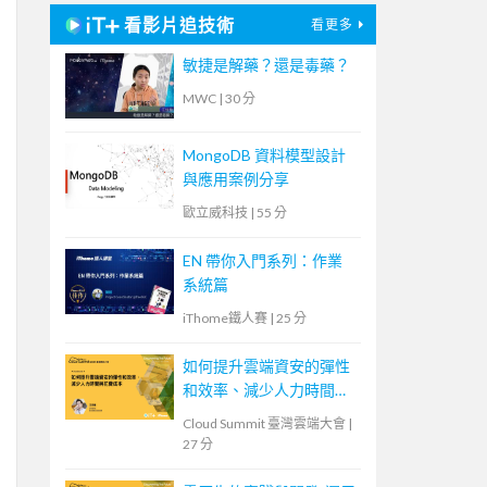
看影片追技術
看更多
敏捷是解藥？還是毒藥？
MWC
|
30 分
MongoDB 資料模型設計
與應用案例分享
歐立威科技
|
55 分
EN 帶你入門系列：作業
系統篇
iThome鐵人賽
|
25 分
如何提升雲端資安的彈性
和效率、減少人力時間與
花費成本
Cloud Summit 臺灣雲端大會
|
27 分