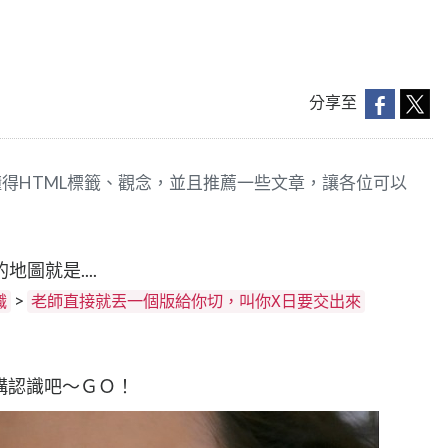
分享至
得HTML標籤、觀念，並且推薦一些文章，讓各位可以
圖就是....
>
識
老師直接就丟一個版給你切，叫你X日要交出來
構認識吧～ＧＯ！