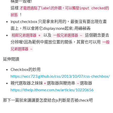
稱要一致喔!
這樣
才能透過點了label的外觀，可以觸發input checked的
！
狀態
input checkbox 只是拿來利用的，最後沒有要出現在畫
面上，所以會將它display:none起來;
用過就丟
以及
這個觀念要去
相鄰兄弟選擇器 +
一般兄弟選擇器 ~
分辨喔!因為範例中擺放位置的關係，其實也可以用
一般
兄弟選擇器 ~
延伸閱讀
Checkbox的妙用
https://wcc723.github.io/css/2013/10/07/css-chechbox/
親代選取器之妹妹
選取器與鞭炮串
選取器
+
~
https://ithelp.ithome.com.tw/articles/10220656
那下一篇就來講講要怎麼結合js判斷是否被check吧