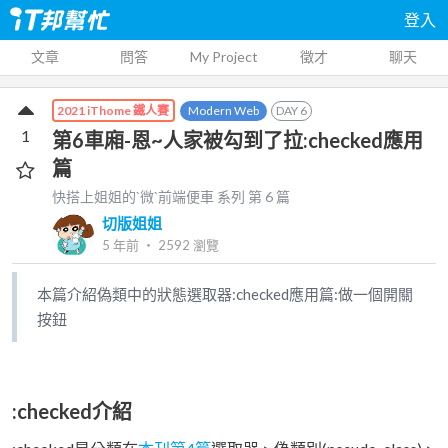
登入
文章
問答
My Project
徵才
聊天
Modern Web
DAY
6
2021 iThome 鐵人賽
1
第6車廂-恩~人家被勾到了拉:checked應用
篇
快搭上姐姐的`微`前端便車
系列 第
6
篇
切版姐姐
5 年前
‧
2592
瀏覽
本篇介紹偽類中的狀態選取器:checked應用篇:做一個開關
按鈕
:checked介紹