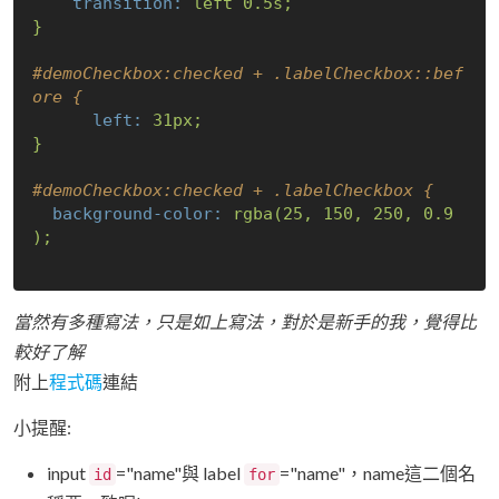
transition:
left
0.
5s;
}
#demoCheckbox:checked + .labelCheckbox::bef
ore {
left:
31px;
}
#demoCheckbox:checked + .labelCheckbox {
background-color:
rgba(25,
150
,
250
,
0.9
);
當然有多種寫法，只是如上寫法，對於是新手的我，覺得比
較好了解
附上
程式碼
連結
小提醒:
input
="name"與 label
="name"，name這二個名
id
for