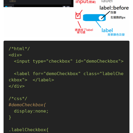
/*html*/
<div>
<input
type="checkbox"
id="demoCheckbox">
<label
for="demoCheckbox"
class="labelChe
ckbox">
</label>
</div>
/*css*/
#demoCheckbox{
display:none;
}
.labelCheckbox{