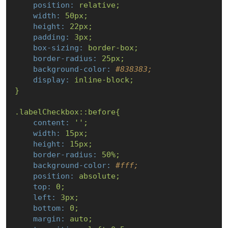
position:
relative;
width:
50px;
height:
22px;
padding:
3px;
box-sizing:
border-box;
border-radius:
25px;
background-color:
#838383;
display:
inline-block;
}
.labelCheckbox::before{
content:
''
;
width:
15px;
height:
15px;
border-radius:
50
%;
background-color:
#fff;
position:
absolute;
top:
0
;
left:
3px;
bottom:
0
;
margin:
auto;