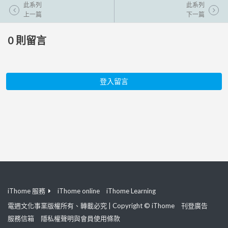
此系列
此系列
上一篇
下一篇
0
則留言
登入留言
iThome 服務
iThome online
iThome Learning
電週文化事業版權所有、轉載必究 | Copyright © iThome
刊登廣告
服務信箱
隱私權聲明與會員使用條款