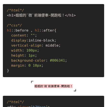
/*html*/
<h1>姐姐的`微`前端便車~開跑啦！</h1>

/*css*/
h1
::before , 
h1
::after{

content
: 
""
;

display
:inline-block;

vertical-align
: middle;

width
: 
100px
;

height
: 
1px
;

background-color
: 
#006341
;

margin
: 
0
10px
;

/*html*/