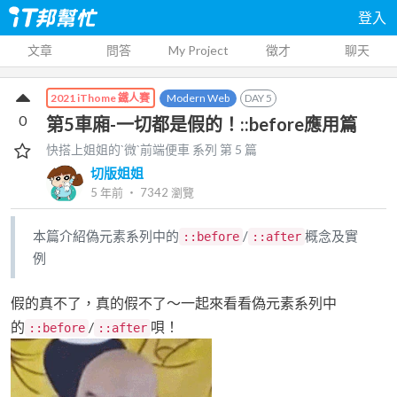
登入
文章
問答
My Project
徵才
聊天
Modern Web
DAY
5
2021 iThome 鐵人賽
0
第5車廂-一切都是假的！::before應用篇
快搭上姐姐的`微`前端便車
系列 第
5
篇
切版姐姐
5 年前
‧
7342
瀏覽
本篇介紹偽元素系列中的
/
概念及實
::before
::after
例
假的真不了，真的假不了～一起來看看偽元素系列中
的
/
唄！
::before
::after