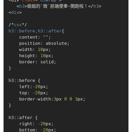
<div 
class
='
h3Wrap
'>

   <
h3
>姐姐的`微`前端便車~開跑啦！</
h3
>

<
div
>

/*
css
h3::
before
,
h3
::
after
{

    content: 
""
;

    position: absolute;

    width: 
10
px;

    height: 
10
px;

    border: solid;

}

h3::before {

    left:
-20
px;

    top: 
-20
px;

    border-width:
3
px 
0
0
3
px;

}

h3::after {

    right: 
-20
px;

    bottom: 
-20
px;
