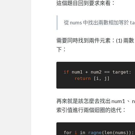
這個題目回到要求來看：
從 nums 中找出兩數相加等於 t
需要同時找到兩件元素：(1) 兩數
下：
if
 num1 + num2 == target:

return
再來就是該怎麼去找出 num1 、 
索引值進行兩個迴圈的迭代：
for 
i
 in 
ragne
(len(nums)):
