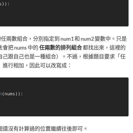
s)):

任兩數組合，分別指定到 num1 和 num2 變數中。只是
把 nums 中的
任兩數的排列組合
都找出來，這裡的
自己跟自己也是一種組合）。不過，根據題目要求「任
」進行相加，因此可以改寫成：
n
(nums)):

圈還沒有計算過的位置繼續往後即可。