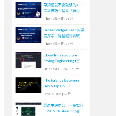
早知道就不會破版的 CSS
設計技巧！建立「防患未
然」的匠人心態
iThome鐵人賽
|
26 分
Flutter Widget Test 的深
度探索：從基礎到實戰經
驗分享
iThome鐵人賽
|
25 分
Cloud Infrastructure
Saving Engineering (雲端
省錢工程)
SRE CONFERENCE
|
40 分
The balance between
Dev & Ops in OT
DevOpsDays
|
26 分
雲原生超融合，一窺究竟
SUSE Virtualization 如何