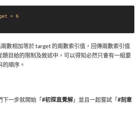
get = 6
出兩數相加等於 target 的兩數索引值，回傳兩數索引值
ct）。從題目給的限制及敘述中，可以得知必然只會有一組要
料的順序。
們下一步就開始「
#初探直覺解
」並且一起嘗試「
#刻意