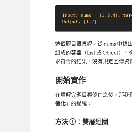
Input: nums = [3,2,4], tar
Output: [1,2]
這個題目很直觀，從 nums 中找
組成的容器（List 或 Obje
求符合的結果，沒有規定回傳資
開始實作
在理解完題目與條件之後，那我
優化
」的過程：
方法 ①：雙層迴圈