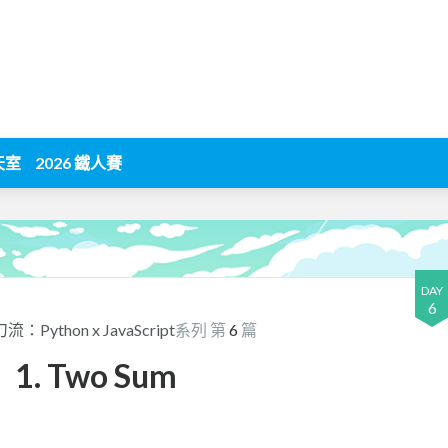
天室
2026 鐵人賽
DAY
6
流：Python x JavaScript
系列 第
6
篇
1. Two Sum