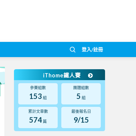
登入/註冊
iThome鐵人賽
參賽組數
團體組數
153
5
組
組
累計文章數
最後報名日
574
9/15
篇