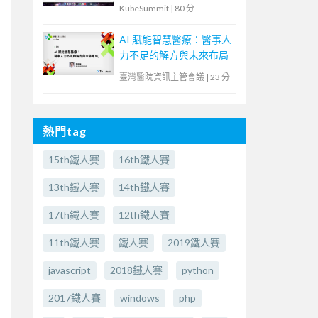
解決傳統應用與現代化雲
KubeSummit
|
80 分
原生鴻溝
AI 賦能智慧醫療：醫事人
力不足的解方與未來布局
臺灣醫院資訊主管會議
|
23 分
熱門tag
15th鐵人賽
16th鐵人賽
13th鐵人賽
14th鐵人賽
17th鐵人賽
12th鐵人賽
11th鐵人賽
鐵人賽
2019鐵人賽
javascript
2018鐵人賽
python
2017鐵人賽
windows
php