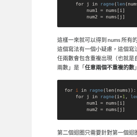
    for j in 
ragne
(
len
(num
        num1 = nums[i]

這樣一來就可以得到 nums 所有的
這個寫法有一個小疑慮，這個寫法會
任兩數會包含重複出現（也就是
兩數」是「
任意兩個不重複的數
for 
i
 in 
ragne
(len(nums)):

    for j in 
ragne
(i+
1
, 
le
        num1 = nums[i]

第二個迴圈只需要針對第一個迴