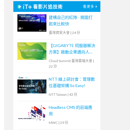
看影片追技術
看更多
建構自己的紅隊 - 開圖打
起來比較快
臺灣資安大會
|
24 分
【GIGABYTE 伺服器解決
方案】啟動企業邁向人工
智慧應用的一站式解決方
Cloud Summit 臺灣雲端大會
|
案
22 分
NTT 線上研討會：管理數
位基礎架構 So Easy!
NTT Taiwan
|
43 分
Headless CMS 的前端應
用
MWC
|
29 分