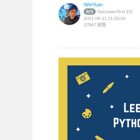
WeiYuan
Outcome First 2.0
團隊
2021-09-21 21:30:56
27867 瀏覽