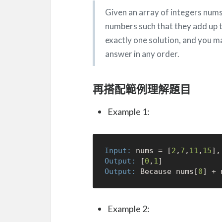
Given an array of integers nums
numbers such that they add up 
exactly one solution, and you m
answer in any order.
再搭配範例理解題目
Example 1:
Input:
 nums = [
2
,
7
,
11
,
15
],
Output:
 [
0
,
1
Output:
 Because nums[
0
] + 
Example 2: