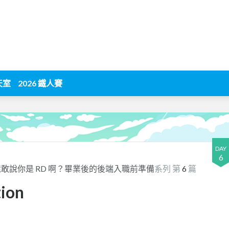
天室
2026 鐵人賽
DAY
6
敢說你是 RD 啊？畢業後的後端入職前準備
系列 第
6
篇
ion