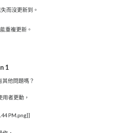
遺失而沒更新到。
。可能重複更新。
n 1
還會有其他問題嗎？
使用者更動，
7.44 PM.png]]
操作，