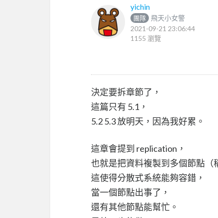
yichin
飛天小女警
團隊
2021-09-21 23:06:44
1155 瀏覽
決定要拆章節了，
這篇只有 5.1，
5.2 5.3 放明天，因為我好累。
這章會提到 replication，
也就是把資料複製到多個節點（稱為 
這使得分散式系統能夠容錯，
當一個節點出事了，
還有其他節點能幫忙。