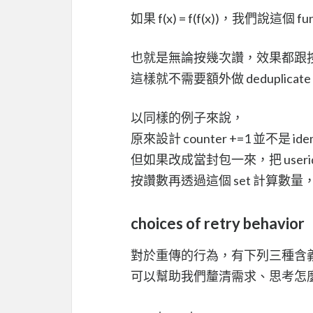
如果 f(x) = f(f(x))，我們說這個 fun
也就是無論按幾次讚，效果都跟
這樣就不需要額外做 deduplicat
以同樣的例子來說，
原來設計 counter +=1 並不是 ide
但如果改成當封包一來，把 userid 加
按讚數再透過這個 set 計算數量，就是
choices of retry behavior
對於重傳的行為，有下列三種含義（s
可以幫助我們釐清需求、思考怎