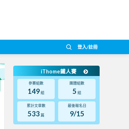
登入/註冊
iThome鐵人賽
參賽組數
團體組數
149
5
組
組
累計文章數
最後報名日
533
9/15
篇