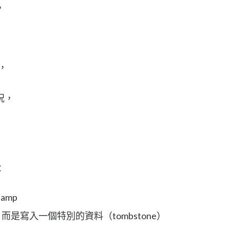
，
。
時，
況，
：
tamp
是寫入一個特別的資料（tombstone）