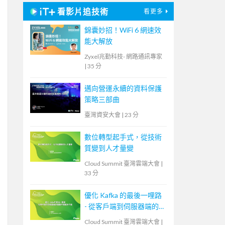
看影片追技術
看更多
錦囊妙招！WiFi 6 網速效
能大解放
Zyxel兆勤科技- 網路通訊專家
|
35 分
邁向營運永續的資料保護
策略三部曲
臺灣資安大會
|
23 分
數位轉型起手式，從技術
質變到人才量變
Cloud Summit 臺灣雲端大會
|
33 分
優化 Kafka 的最後一哩路
- 從客戶端到伺服器端的
負載平衡解決方案
Cloud Summit 臺灣雲端大會
|