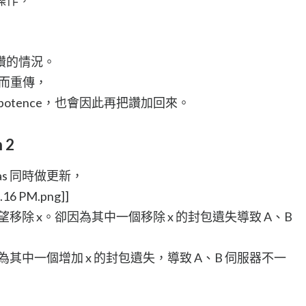
讚的情況。
遺失而重傳，
potence，也會因此再把讚加回來。
n 2
licas 同時做更新，
3.16 PM.png]]
後希望移除 x。卻因為其中一個移除 x 的封包遺失導致 A、B
而因為其中一個增加 x 的封包遺失，導致 A、B 伺服器不一