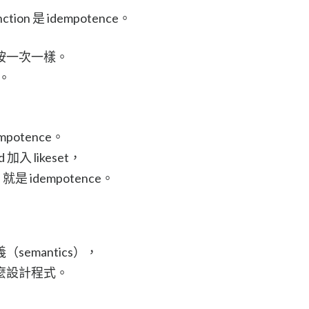
ction 是 idempotence。
按一次一樣。
e。
mpotence。
入 likeset，
 idempotence。
emantics），
麼設計程式。