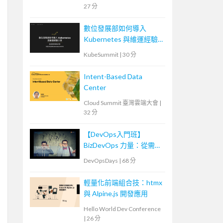
27 分
數位發展部如何導入
Kubernetes 與維運經驗
分享
KubeSummit
|
30 分
Intent-Based Data
Center
Cloud Summit 臺灣雲端大會
|
32 分
【DevOps入門班】
BizDevOps 力量：從需求
轉換到團隊內外溝通
DevOpsDays
|
68 分
輕量化前端組合技：htmx
與 Alpine.js 開發應用
Hello World Dev Conference
|
26 分