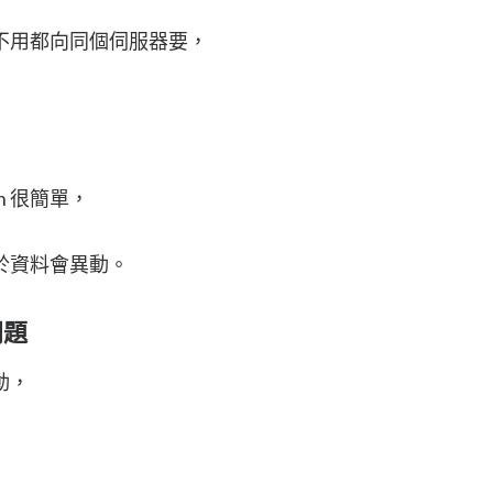
不用都向同個伺服器要，
on 很簡單，
。
點在於資料會異動。
問題
動，