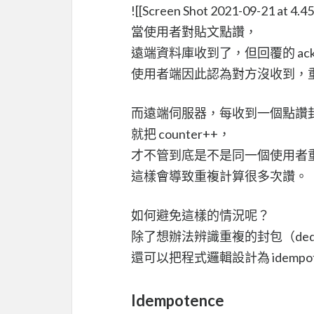
![[Screen Shot 2021-09-21 at 4.4
當使用者對貼文點讚，
遠端資料庫收到了，但回覆的 ac
使用者端因此認為對方沒收到，
而遠端伺服器，每收到一個點讚
就把 counter++，
才不管到底是不是同一個使用者
這樣會導致重複計算很多次讚。
如何避免這樣的情況呢？
除了想辦法辨識重複的封包（dedup
還可以把程式邏輯設計為 idempot
Idempotence