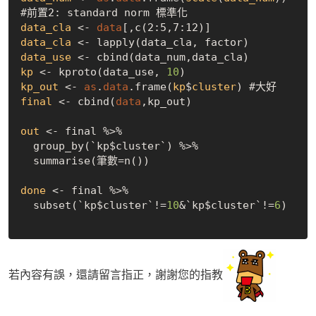
#前置2: standard norm 標準化
data_cla
 <- 
data
[,c(2:5,7:12)]
data_cla
data_use
kp
 <- kproto(data_use, 
10
kp_out
 <- 
as
.
data
.frame(
kp
$
cluster
) #大好
final
 <- cbind(
data
,kp_out)
out
 <- final %>% 

  group_by(`kp$cluster`) %>% 

  summarise(筆數=n())

done
 <- final %>% 

  subset(`kp$cluster`!=
10
&`kp$cluster`!=
6
) 

若內容有誤，還請留言指正，謝謝您的指教