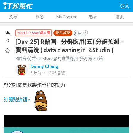
登入
文章
問答
My Project
徵才
聊天
影片教學
DAY
25
2021 iThome 鐵人賽
0
[Day-25] R語言 - 分群應用(五) 分群預測 -
資料清洗 ( data cleaning in R.Studio )
R語言-分群(clustering)的實戰應用
系列 第
25
篇
Denny Chang
5 年前
‧
1405
瀏覽
您的訂閱是我製作影片的動力
訂閱點這裡~