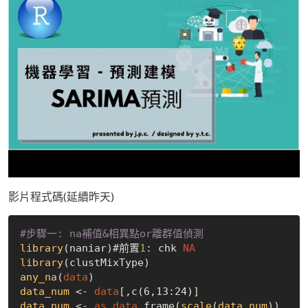
影片程式碼(延續昨天)
#步驟一: na補值&相異點or離群值偵測
library
(naniar)#前置
1
: chk 
NA
library
any_na
(
data
) 
data_num
 <- 
data
[,c(6,13:24)]
data_num
 <- 
as
.
data
.frame(
scale
(
data_num
)) 